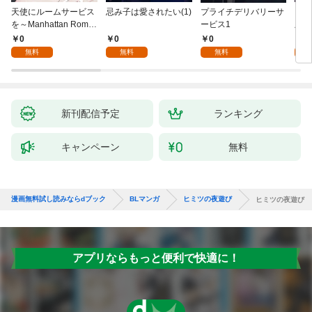
天使にルームサービス
忌み子は愛されたい(1)
プライチデリバリーサ
キス
を～Manhattan Roma
ービス1
版】(
nce(1)
0
0
0
0
無料
無料
無料
新刊配信予定
ランキング
キャンペーン
無料
漫画無料試し読みならdブック
BLマンガ
ヒミツの夜遊び
ヒミツの夜遊び
アプリならもっと便利で快適に！