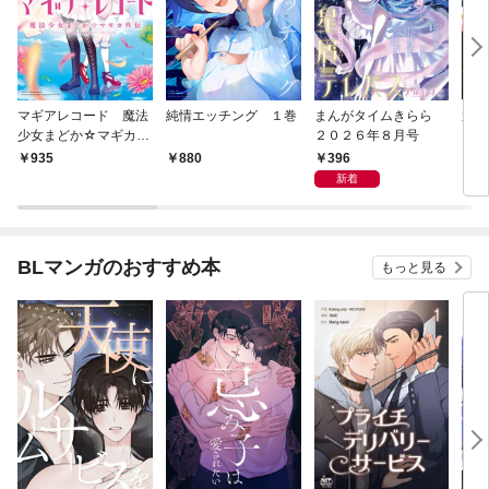
マギアレコード 魔法
純情エッチング １巻
まんがタイムきらら
週
少女まどか☆マギカ外
２０２６年８月号
２０
伝 １巻
２８
396
935
880
3
新着
BLマンガのおすすめ本
もっと見る