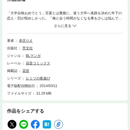
「大学合格おめでとう」言葉とは裏腹に、違う大学へ進路を決めた年下の
恋人・烈が恨めしかった。「俺と会う時間がなくなる事を少しは悩んでく
れたのか？」ずっと先へ走ろうとする烈の成長に、不安に襲われた梶
は…。健気ワンコ×クール生徒会長、やんちゃワンコ×エロカワ義兄、ドM
ワンコ×ドS優等生、卒業直前から卒業後のラブライフも充実した誠陵シリ
ーズ３カップル大集合！！
著者
本庄りえ
出版社
芳文社
ジャンル
BLマンガ
レーベル
花音コミックス
掲載誌
花音
シリーズ
ヒミツの夜遊び
電子版配信開始日
2014/03/11
ファイルサイズ
31.29 MB
作品をシェアする