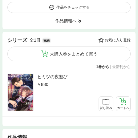
作品をチェックする
作品情報へ
全1冊
シリーズ
お気に入り登録
完結
未購入巻をまとめて買う
1巻から
|
最新刊から
ヒミツの夜遊び
880
試し読み
カートへ
作品情報