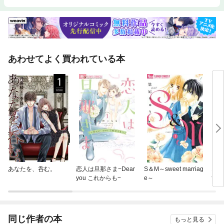
あわせてよく買われている本
あなたを、呑む。
恋人は旦那さま−Dear
S＆M～sweet marriag
18
you これからも−
e～
す。
同じ作者の本
もっと見る