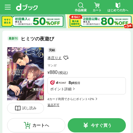
作品検索
カート
はじめての方へ
ヒミツの夜遊び
最新刊
完結
本庄りえ
マンガ
880
(税込)
8
pt
獲得
ポイント詳細
dカード利用でさらにポイント+2%
返品不可
試し読み
カートへ
今すぐ買う