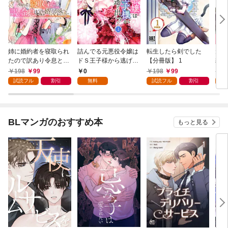
姉に婚約者を寝取られ
詰んでる元悪役令嬢は
転生したら剣でした
元奴
たので訳あり令息と結
ドＳ王子様から逃げ出
【分冊版】 1
隷を
婚して辺境へと向かい
したい 【分冊版】 1
が強
198
99
0
198
99
1
ます ～苦労の先に待っ
い…
試読フル
割引
無料
試読フル
割引
試
ていたのは、まさかの
溺愛と幸せでした～
【分冊版】 1
BLマンガのおすすめ本
もっと見る