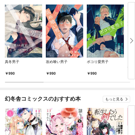
真冬男子
攻め喰い男子
ボコり愛男子
「放
番外
版】
990
990
990
3
幻冬舎コミックスのおすすめ本
もっと見る