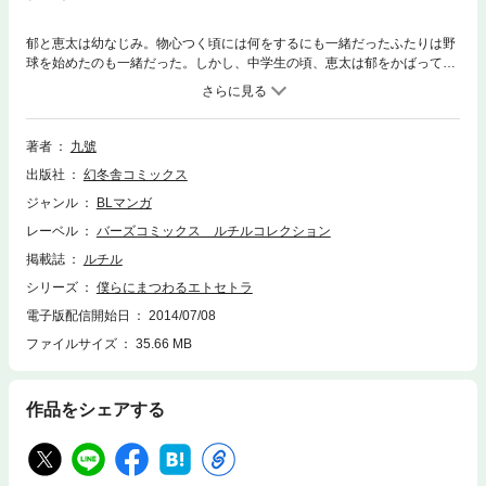
郁と恵太は幼なじみ。物心つく頃には何をするにも一緒だったふたりは野
球を始めたのも一緒だった。しかし、中学生の頃、恵太は郁をかばって交
通事故に遭い、野球のできない体に。ふたり一緒に高校に進学したが、郁
は野球部には入らず、恵太を避ける毎日。離れようとする郁に恵太
は……！？郁と恵太のその後を３１Ｐ描き下ろした「僕らにまつわるエト
セトラ」を収録した初コミックス。
著者
九號
出版社
幻冬舎コミックス
ジャンル
BLマンガ
レーベル
バーズコミックス ルチルコレクション
掲載誌
ルチル
シリーズ
僕らにまつわるエトセトラ
電子版配信開始日
2014/07/08
ファイルサイズ
35.66 MB
作品をシェアする