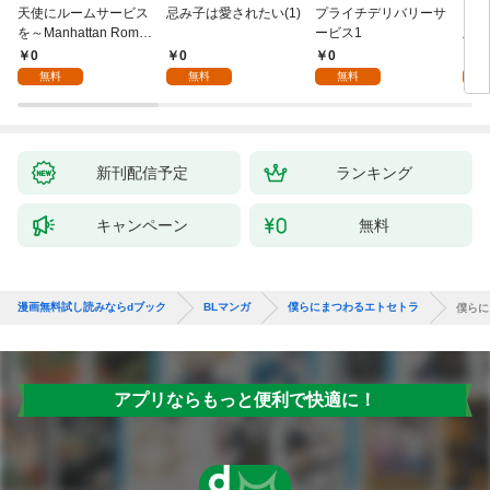
天使にルームサービス
忌み子は愛されたい(1)
プライチデリバリーサ
キス
を～Manhattan Roma
ービス1
版】(
nce(1)
0
0
0
0
無料
無料
無料
新刊配信予定
ランキング
キャンペーン
無料
漫画無料試し読みならdブック
BLマンガ
僕らにまつわるエトセトラ
僕らに
アプリならもっと便利で快適に！