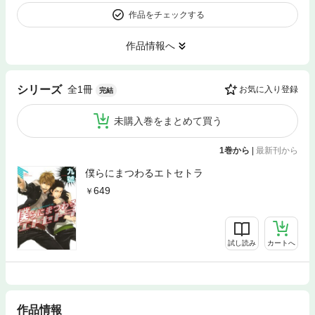
作品をチェックする
作品情報へ
全1冊
シリーズ
お気に入り登録
完結
未購入巻をまとめて買う
1巻から
|
最新刊から
僕らにまつわるエトセトラ
649
試し読み
カートへ
作品情報