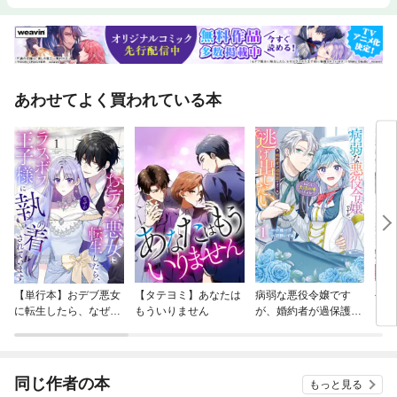
あわせてよく買われている本
【単行本】おデブ悪女
【タテヨミ】あなたは
病弱な悪役令嬢です
公爵
に転生したら、なぜか
もういりません
が、婚約者が過保護す
当た
ラスボス王子様に執着
ぎて逃げ出したい(私
されています
たち犬猿の仲でしたよ
ね！？)
同じ作者の本
もっと見る