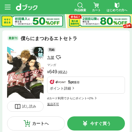
作品検索
カート
はじめての方へ
僕らにまつわるエトセトラ
最新刊
完結
九號
マンガ
649
(税込)
5
pt
獲得
ポイント詳細
dカード利用でさらにポイント+2%
返品不可
試し読み
カートへ
今すぐ買う