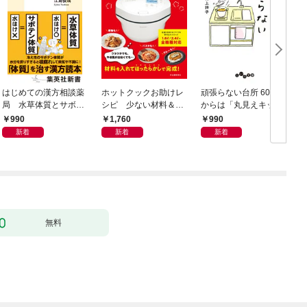
はじめての漢方相談薬
ホットクックお助けレ
頑張らない台所 60歳
お
局 水草体質とサボテ
シピ 少ない材料＆調
からは「丸見えキッチ
ン体質
味料で、あとはスイッ
ン」でラクしておいし
990
1,760
990
チポン！
い
新着
新着
新着
無料