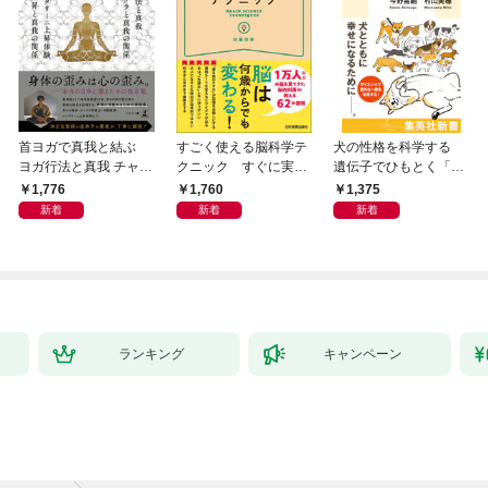
首ヨガで真我と結ぶ
すごく使える脳科学テ
犬の性格を科学する
ヨガ行法と真我 チャク
クニック すぐに実践
遺伝子でひもとく「最
ラと真我の関係 クンダ
したくなる
良の友」の進化
1,776
1,760
1,375
リーニ上昇体験 次元上
新着
新着
新着
昇と真我の関係
ランキング
キャンペーン