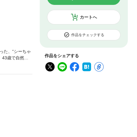
カートへ
作品をチェックする
った、“シーちゃ
作品をシェアする
、43歳で自然妊
んメソッド”を本
食事―気血をし
中から若返る５★
なたの体はみる
抜粋）～第１
よう・だれでも
事―「タンパク
めざす・５メン
別妊活実践編・
そ、胃腸虚弱不
・７第一子妊