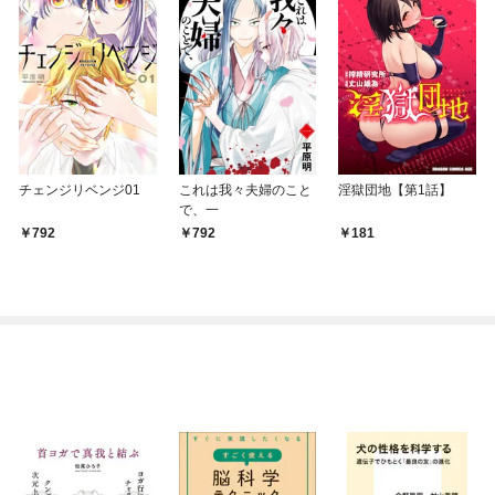
チェンジリベンジ01
これは我々夫婦のこと
淫獄団地【第1話】
で、一
792
792
181