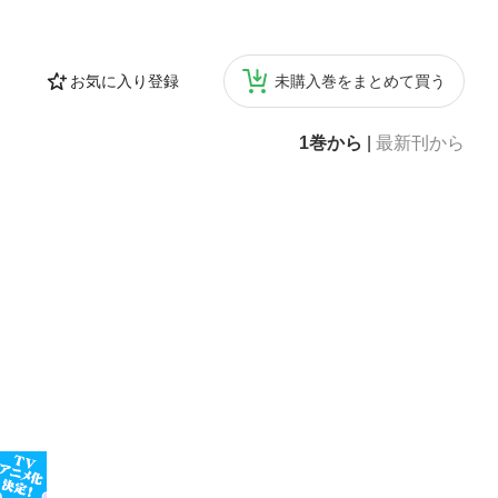
お気に入り登録
未購入巻をまとめて買う
1巻から
|
最新刊から