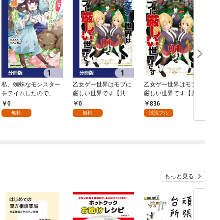
私、蜘蛛なモンスター
乙女ゲー世界はモブに
乙女ゲー世界はモブに
をテイムしたので、ス
厳しい世界です【共和
厳しい世界です【共和
パイダーシルクで裁縫
国編】【分冊版】 1
国編】 ０１
0
0
836
を頑張ります！【分冊
無料
無料
試読フル
版】 1
もっと見る