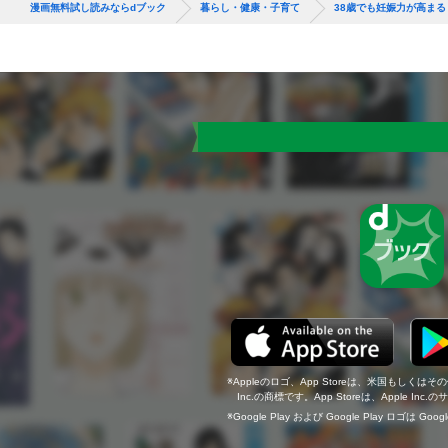
漫画無料試し読みならdブック
暮らし・健康・子育て
38歳でも妊娠力が高ま
Appleのロゴ、App Storeは、米国もしくはそ
Inc.の商標です。App Storeは、Apple In
Google Play および Google Play ロゴは Go