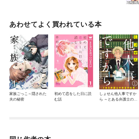
あわせてよく買われている本
家族ごっこ～隠された
初めて恋をした日に読
しょせん他人事ですか
夫の秘密
む話
ら ～とある弁護士の本
音の仕事～［ばら売
り］［黒蜜］