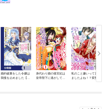
婚約破棄をした令嬢は
身代わり婚の後宮妃は
私のこと嫌いって言い
我慢を止めました【分
皇帝陛下に逃がしても
ましたよね！？変態公
冊版】
らえない
爵による困った溺愛結
婚生活