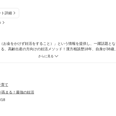
ント詳細
%
（お金をかけず妊活をすること）」という情報を提供し、一躍話題とな
よる、高齢出産の方向けの妊活メソッド！漢方相談歴18年、自身が38歳
た妊活養生術と“シーちゃんメソッド”をパワーアップさせた“新シーちゃ
ます！【新シーちゃんメソッド】１★睡眠―腎気を養う早寝早起き２★
事３★疲れさせない―気血、腎気を無駄使いしない４★抗酸化― 体の
流し、精神を安定させるなど、すぐに実践できることをやるだけで、あ
ぐ「新しーちゃんメソッド」で養生生活を送りましょう。～目次（一部
２章 妊活の基本のキ第３章 「新シーちゃんメソッド」で妊活を始め
子育て
ドを始めよう・１睡眠―30代は21時、40代は20時までに就寝・２食
が高まる！最強の妊活
・３疲れさせない―自分自身をいたわって・４抗酸化―錆びない身体を
ないように！第４章 タイプ別実践！「新シーちゃんメソッド」タイプ
/18
が老女の腎虚不妊・３毎日がしんどい絶不調不妊・４ジメジメ、めそめ
せ肝うつ不妊・６どこも不調はないのに妊娠しない、元気いっぱい不妊
らかん不妊第５章 妊活からの妊娠・出産