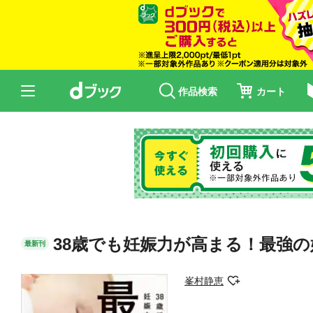
作品検索
カート
38歳でも妊娠力が高まる！最強の
最新刊
峯村静恵