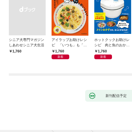
シニア犬専門マガジン
アイラップお助けレシ
ホットクックお助けレ
しあわせシニア犬生活
ピ 「いつも」も「も
シピ 肉と魚のおか
しも」もおいしい！
ず 少ない材料＆調味
1,760
1,760
￥1,760
料で、あとはスイッチ
新着
新着
ポン！
新刊配信予定