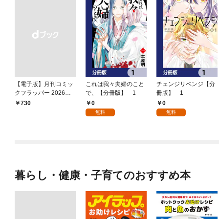
【電子版】月刊コミッ
これは我々夫婦のこと
チェンジリベンジ【分
クフラッパー 2026年9
で、【分冊版】 1
冊版】 1
月号
0
0
￥730
無料
無料
暮らし・健康・子育てのおすすめ本