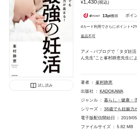
1,430
(税込)
ポイ
13
pt
獲得
dカード利用でさらにポイント+2
返品不可
アメ－バブログで「タダ妊活
ん先生”こと峯村静恵先生に
娠・出産をした経験を踏まえ
書ではたっぷり紹介していき
っかりと養う、栄養満点の食
著者
峯村静恵
メンタル―気血をスムーズに
試し読み
みる変わっていきます！今す
出版社
KADOKAWA
章 妊活は「若見え」から第
ジャンル
暮らし・健康・
できる！ 新シーちゃんメソッ
シリーズ
38歳でも妊娠力
質」を毎食とっていますか？
タル―いろいろと気にしすぎ
電子版配信開始日
2019/05
１バリキャリ不妊・２見た目
ファイルサイズ
5.82 MB
妊・５いつも不機嫌、こじら
娠・出産で疲労困憊、すっか