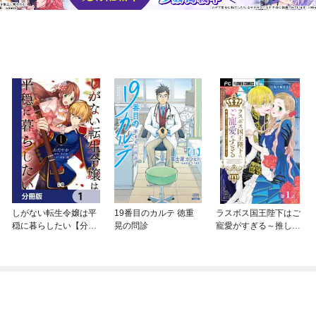
しがない転生令嬢は平
19番目のカルテ 徳重
ラスボス国王陛下はご
穏に暮らしたい【分冊
晃の問診
寵愛がすぎる～推し悲
版】
恋キャラに転生したの
で平穏エンドを目指し
ます～【マイクロ】