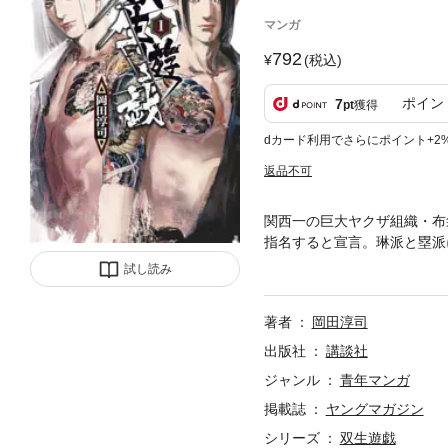
マンガ
792
(税込)
ポイン
7
pt
獲得
dカード利用でさらにポイント+2
返品不可
関西一の巨大ヤクザ組織・布
指名すると宣言。琳派と塁派
を”消す”ことを画策。その
試し読み
嘩！！ ヤングマガジンで連
著者
岡田淳司
出版社
講談社
ジャンル
青年マンガ
掲載誌
ヤングマガジン
シリーズ
双生遊戯