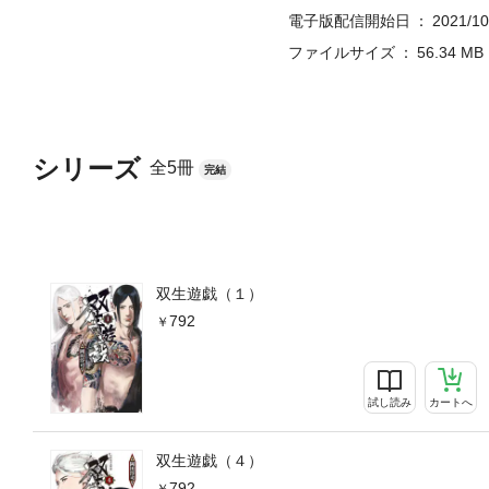
電子版配信開始日
2021/10
ファイルサイズ
56.34 MB
シリーズ
全5冊
完結
双生遊戯（１）
792
試し読み
カートへ
双生遊戯（４）
792