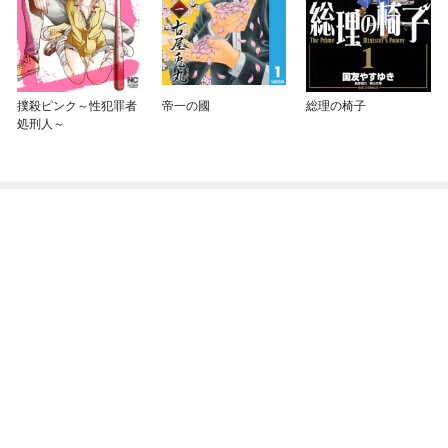
撲殺ピンク～性犯罪者
帝一の國
総理の椅子
処刑人～