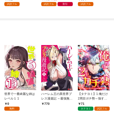
試読フル
試読フル
割引
試読フル
世界で一番綺麗な姉は
ハーレム王の異世界プ
【タテヨミ】1.俺だけ
レベル１ 1
レス漫遊記 ～最強無双
2周目ガチ勢～強すぎ
のおじさんはあらゆる
てゲームバランスを破
0
71
770
種族を嫁にする～（コ
壊した～
無料
タテヨミ
試読フル
ミック） 1