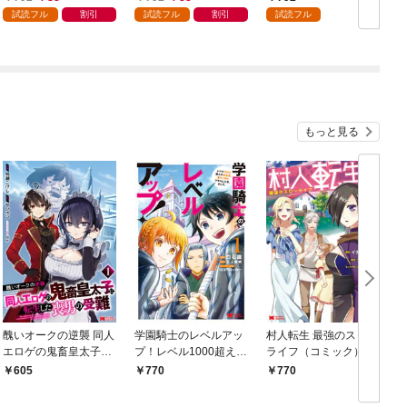
強の村を作ってしまう
まライフ～（１）
試読フル
割引
試読フル
割引
試読フル
～最強クラフトスキル
で始める、楽々領地開
拓スローライフ～
（１）
もっと見る
醜いオークの逆襲 同人
学園騎士のレベルアッ
村人転生 最強のスロー
エロゲの鬼畜皇太子に
プ！レベル1000超えの
ライフ（コミック） 1
転生した喪男の受難
転生者、落ちこぼれク
605
770
770
（コミック） 1
ラスに入学。そして、
（コミック） 1