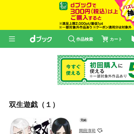
作品検索
カート
双生遊戯（１）
完結
岡田淳司