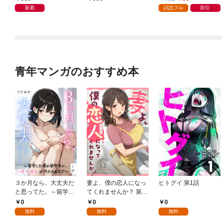
ガチャ』でレベル９９
新着
試読フル
割引
９９の仲間達を手に入
れて元パーティーメン
バーと世界に復讐＆
『ざまぁ！』します！
（１）
青年マンガのおすすめ本
３か月なら、大丈夫だ
妻よ、僕の恋人になっ
ヒトグイ 第1話
と思ってた。～留学し
てくれませんか？ 第1
た僕の留守中に、一途
話
0
0
0
な彼女が汚されるまで
無料
無料
無料
～ 1話