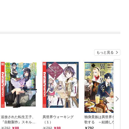
もっと見る
追放された転生王子、
異世界ウォーキング
独身貴族は異世界を謳
『自動製作』スキルで
（１）
歌する ～結婚しない
領地を爆速で開拓し最
男の優雅なおひとりさ
792
88
792
88
792