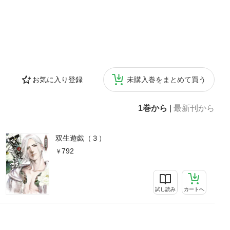
お気に入り登録
未購入巻をまとめて買う
1巻から
|
最新刊から
双生遊戯（３）
792
試し読み
カートへ