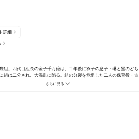
ト詳細
%
袋組。四代目組長の金子千万億は、半年後に双子の息子・琳と塁のどち
に組は二分され、大混乱に陥る。組の分裂を危惧した二人の保育役・古
選択を三下の塩田に託したーー。喰うか！ 喰われるか！！ 二つに一つ
載第１話から大バズりした新時代任侠漫画！！ 待望の第１巻発売！！