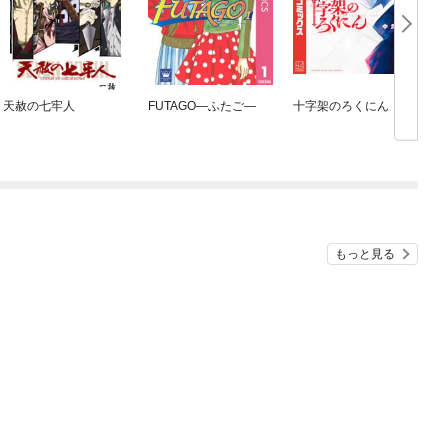
天赦の七牢人
FUTAGO—ふたご—
十字架のろくにん
海
もっと見る