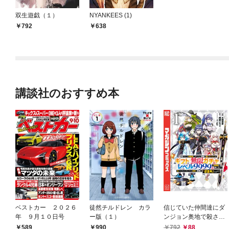
双生遊戯（１）
NYANKEES (1)
792
638
講談社のおすすめ本
ベストカー ２０２６
徒然チルドレン カラ
信じていた仲間達にダ
年 ９月１０日号
ー版（１）
ンジョン奥地で殺され
かけたがギフト『無限
589
792
88
990