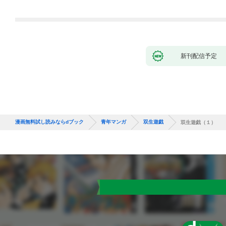
新刊配信予定
漫画無料試し読みならdブック
青年マンガ
双生遊戯
双生遊戯（１）