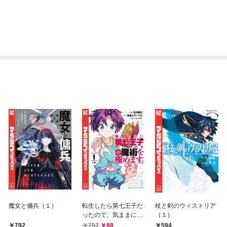
魔女と傭兵（１）
転生したら第七王子だ
杖と剣のウィストリア
ったので、気ままに魔
（１）
術を極めます（１）
792
792
88
594