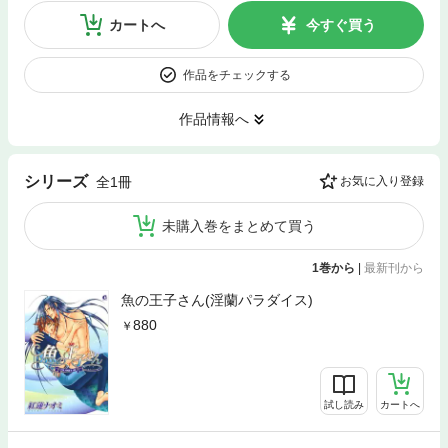
カートへ
今すぐ買う
作品をチェックする
作品情報へ
シリーズ
全1冊
お気に入り登録
未購入巻をまとめて買う
1巻から
|
最新刊から
魚の王子さん(淫蘭パラダイス)
880
試し読み
カートへ