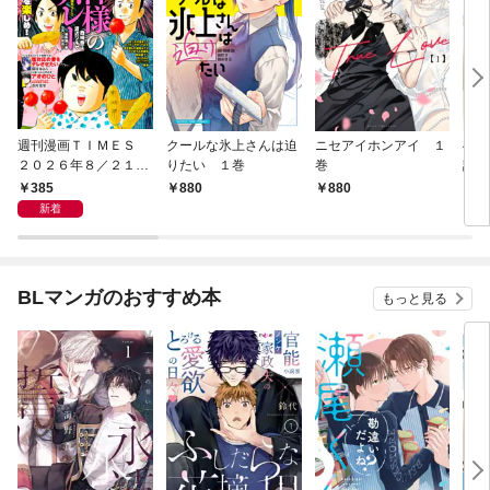
週刊漫画ＴＩＭＥＳ
クールな氷上さんは迫
ニセアイホンアイ １
へな
２０２６年８／２１・
りたい １巻
巻
話焼
２８合併号
巻
385
880
880
8
新着
BLマンガのおすすめ本
もっと見る