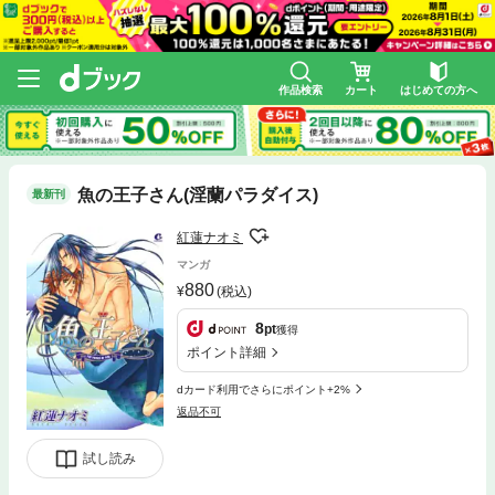
作品検索
カート
はじめての方へ
魚の王子さん(淫蘭パラダイス)
最新刊
紅蓮ナオミ
マンガ
880
(税込)
8
pt
獲得
ポイント詳細
dカード利用でさらにポイント+2%
返品不可
試し読み