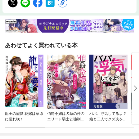
あわせてよく買われている本
龍王の寵愛 花嫁は草原
伯爵令嬢は犬猿の仲の
パパ、浮気してるよ？
凛子
に乱れ咲く
エリート騎士と強制的
娘と二人でクズ夫を捨
につがいにさせられ
てます【分冊版】
る 連載版