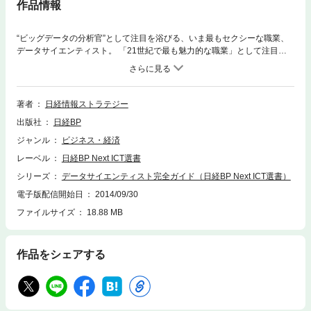
作品情報
“ビッグデータの分析官”として注目を浴びる、いま最もセクシーな職業、
データサイエンティスト。 「21世紀で最も魅力的な職業」として注目を
浴び、「データを分析して業務を変革し、社内にイノベーションを起こす
人材」と定義されていますが、これだけではなかなか実体をつかみにくい
かもしれません。そこで本書は、データサイエンティストの実態に迫りま
す。 この新たな人材像とこれからのデータ活用を提示する本書は、デー
著者
日経情報ストラテジー
タサイエンスのスキルに関心があるビジネスパーソンはもちろん、「経
出版社
日経BP
験・努力・勘・根性」に基づくオペレーションの品質を高めたい経営層や
管理職に役立つ情報が満載です。 『データ・サイエンティストに学ぶ「分
ジャンル
ビジネス・経済
析力」』(日経BP社)の著者で、世界で最も有名なデータサイエンティスト
レーベル
日経BP Next ICT選書
でもあるディミトリ・マークス氏に単独インタビュー。さらにJALや楽
天、花王、東芝、大阪ガスなど日本の著名企業で働くデータサイエンティ
シリーズ
データサイエンティスト完全ガイド（日経BP Next ICT選書）
スト10人の仕事ぶりを紹介。 また、データを経営強化にどう生かすかに
電子版配信開始日
2014/09/30
ついては、スターバックスやプロクター・アンド・ギャンブル(P&G)、ア
ファイルサイズ
18.88 MB
メリカン・エキスプレス、キリンビール、日東電工、日清食品、ファンケ
ルなど国内外約20社の実態に迫ります。 日産自動車やホンダ、ファミリ
ーマート、ニトリ、ホンダなど国内大手10社の経営トップ/経営幹部から
は、データサイエンティスト/データ分析に期待する声を集めました。
作品をシェアする