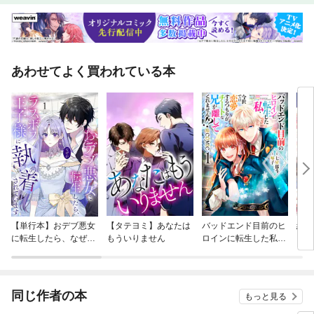
あわせてよく買われている本
【単行本】おデブ悪女
【タテヨミ】あなたは
バッドエンド目前のヒ
結界
に転生したら、なぜか
もういりません
ロインに転生した私、
ラスボス王子様に執着
今世では恋愛するつも
されています
りがチートな兄が離し
てくれません！？@C
OMIC
同じ作者の本
もっと見る