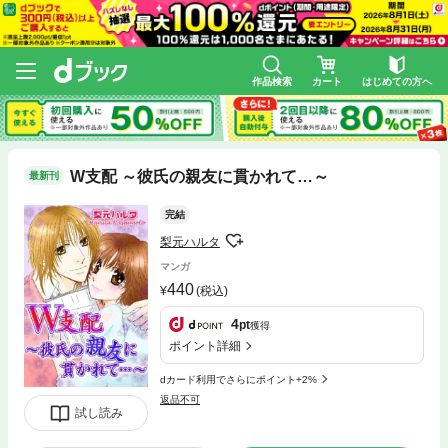
作品検索
カート
はじめての方へ
W支配 ～彼氏の親友に貫かれて…～
最新刊
完結
梨元ハルタ
マンガ
440
(税込)
4
pt
獲得
ポイント詳細
dカード利用でさらにポイント+2%
返品不可
試し読み