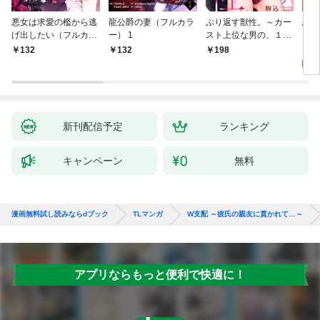
悪女は求愛の檻から逃
龍公爵の妻（フルカラ
ぶり返す獣性。～カー
恋す
げ出したい（フルカラ
ー） 1
スト上位な男の、１０
【fo
ー） 1
年越しの激愛１
2
132
132
198
試
新刊配信予定
ランキング
キャンペーン
無料
漫画無料試し読みならdブック
TLマンガ
W支配 ～彼氏の親友に貫かれて…～
アプリならもっと便利で快適に！