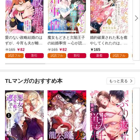
愛のない政略結婚のは
魔女もどきと欠陥王子
婚約破棄された私を癒
竜騎
ずが、今宵も夫が離し
の結婚事情 ～心が読め
やしてくれたのは、不
つが
てくれません～無骨な
ちゃうので、あなたの
器用王子様の溺愛でし
た悪
165
82
165
82
165
1
将軍は最愛妻に滾る恋
本心なんてお見通しで
た【単話売】 1話
ない
試読フル
割引
試読フル
割引
新着
試読フル
試
情を注ぐ～【単話売】
す～【単話売】 1話
1話
TLマンガのおすすめ本
もっと見る