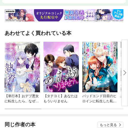
あわせてよく買われている本
【単行本】おデブ悪女
【タテヨミ】あなたは
バッドエンド目前のヒ
結界
に転生したら、なぜか
もういりません
ロインに転生した私、
ラスボス王子様に執着
今世では恋愛するつも
されています
りがチートな兄が離し
てくれません！？@C
OMIC
同じ作者の本
もっと見る