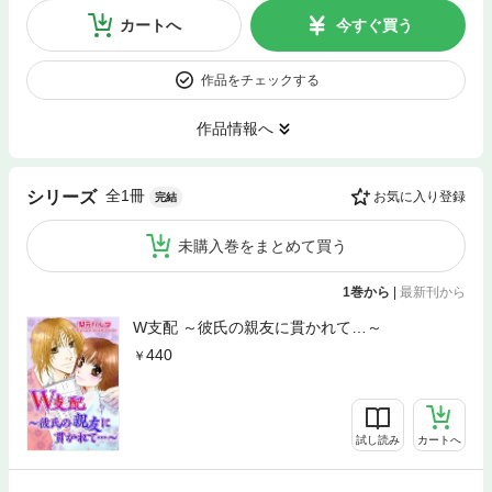
カートへ
今すぐ買う
作品をチェックする
作品情報へ
全1冊
シリーズ
お気に入り登録
完結
未購入巻をまとめて買う
1巻から
|
最新刊から
W支配 ～彼氏の親友に貫かれて…～
440
試し読み
カートへ