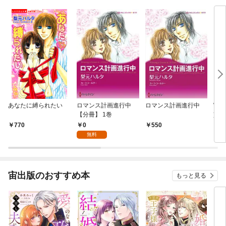
あなたに縛られたい
ロマンス計画進行中
ロマンス計画進行中
W支
【分冊】 1巻
貫か
0
770
550
4
無料
宙出版のおすすめ本
もっと見る