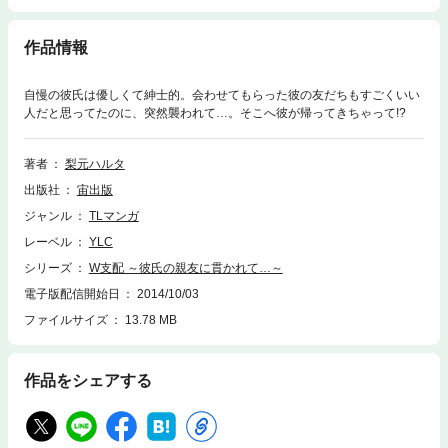
作品情報
自慢の彼氏は優しくて紳士的。会わせてもらった彼の友だちもすごくいい
人だと思ってたのに、突然襲われて…。そこへ彼が帰ってきちゃって!?
著者
梨元ハルタ
出版社
宙出版
ジャンル
TLマンガ
レーベル
YLC
シリーズ
W支配 ～彼氏の親友に貫かれて…～
電子版配信開始日
2014/10/03
ファイルサイズ
13.78 MB
作品をシェアする