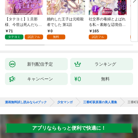
【タテヨミ】1.旦那
婚約した王子は元暗殺
社交界の毒婦とよばれ
視線
様、今世は死んだら許
者でした 第1話
る私～素敵な辺境伯令
る 1
しません
息に腕を折られたの
71
0
165
1
で、責任とってもらい
タテヨミ
試読フル
無料
試読フル
試
ます～［ばら売り］
第1話
新刊配信予定
ランキング
キャンペーン
無料
漫画無料試し読みならdブック
少女マンガ
三番町萩原屋の美人選集
三番町
アプリならもっと便利で快適に！