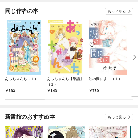
同じ作者の本
もっと見る
あっちゃんち（１）
あっちゃんち【単話】
波の間にまに（１）
（泣
（１）
（１
583
143
759
5
新書館のおすすめ本
もっと見る