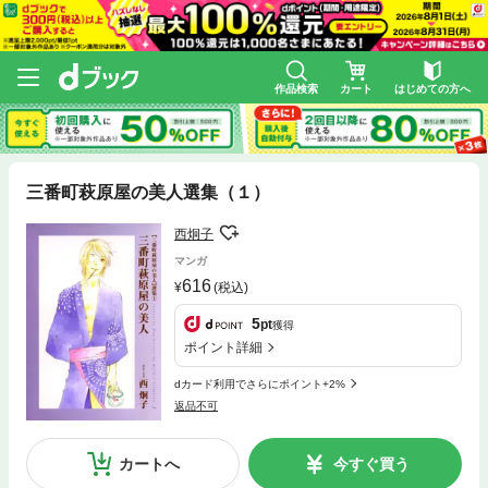
作品検索
カート
はじめての方へ
三番町萩原屋の美人選集（１）
西炯子
マンガ
616
(税込)
5
pt
獲得
ポイント詳細
dカード利用でさらにポイント+2%
返品不可
カートへ
今すぐ買う