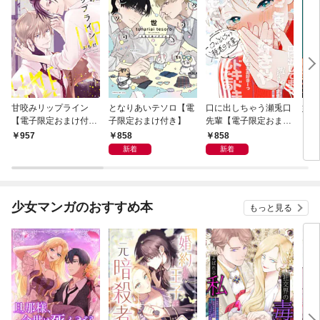
甘咬みリップライン
となりあいテソロ【電
口に出しちゃう瀬兎口
奸臣
【電子限定おまけ付
子限定おまけ付き】
先輩【電子限定おまけ
き】
付き】
858
858
957
8
新着
新着
少女マンガのおすすめ本
もっと見る