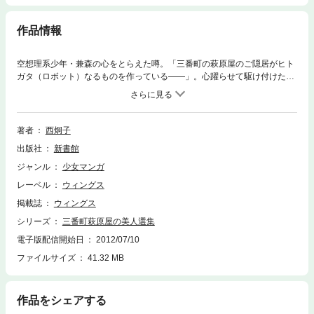
作品情報
空想理系少年・兼森の心をとらえた噂。「三番町の萩原屋のご隠居がヒト
ガタ（ロボット）なるものを作っている――」。心躍らせて駆け付けた兼
森がそこで見たものは……！？謎の老人、ご隠居を中心に繰り広げられる
明治からくり素っ頓狂絵巻、ついに待望の文庫化！！【収録作品】[三番町
萩原屋の美人][この主人にしてこの店あり][萩原屋に外人][嫁が来た！！][三
番町老人科学クラブ][少年N][萩原屋レシーブ！（描き下ろし）]
著者
西炯子
出版社
新書館
ジャンル
少女マンガ
レーベル
ウィングス
掲載誌
ウィングス
シリーズ
三番町萩原屋の美人選集
電子版配信開始日
2012/07/10
ファイルサイズ
41.32 MB
作品をシェアする