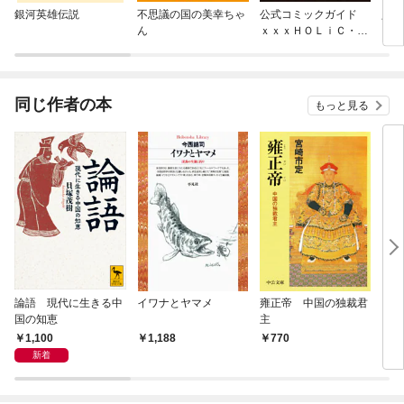
銀河英雄伝説
不思議の国の美幸ちゃ
公式コミックガイド
人は
ん
ｘｘｘＨＯＬｉＣ・
戻 夢渡縁起
同じ作者の本
もっと見る
論語 現代に生きる中
イワナとヤマメ
雍正帝 中国の独裁君
日本
国の知恵
主
1,100
1,188
770
2,
新着