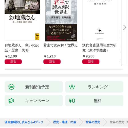
お地蔵さん 救いの説
君主で読み解く世界史
漢代官吏登用制度の研
親
話・歴史・民俗
究（東洋學叢書）
直立
迫る
1,100
1,210
9,900
1,
新着
新着
新着
新刊配信予定
ランキング
キャンペーン
無料
漫画無料試し読みならdブック
歴史・地理・民俗
世界の歴史
世界の歴史〈