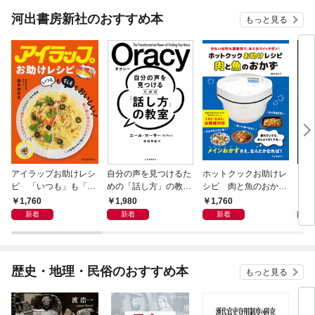
河出書房新社のおすすめ本
もっと見る
アイラップお助けレシ
自分の声を見つけるた
ホットクックお助けレ
なる
ピ 「いつも」も「も
めの「話し方」の教
シピ 肉と魚のおか
しも」もおいしい！
室 Ｏｒａｃｙ（オラ
ず 少ない材料＆調味
1,760
1,980
1,760
1,
シー）
料で、あとはスイッチ
新着
新着
新着
ポン！
歴史・地理・民俗のおすすめ本
もっと見る