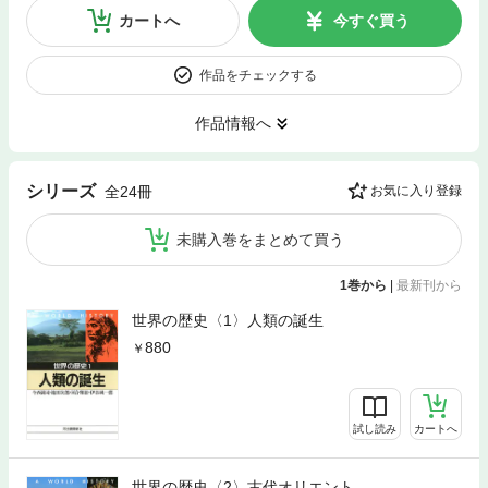
カートへ
今すぐ買う
作品をチェックする
作品情報へ
シリーズ
全24冊
お気に入り登録
未購入巻をまとめて買う
1巻から
|
最新刊から
世界の歴史〈1〉人類の誕生
880
試し読み
カートへ
世界の歴史〈2〉古代オリエント