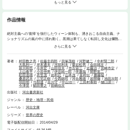
もっと見る
作品情報
絶対主義への‘復帰’を強行したウィーン体制も、湧きおこる自由主義、ナ
ショナリズムの嵐の中に揺れ動く。黒潮は果てしなく転回し文化は爛熟の
妍を競い、やがてヨーロッパ旧体制への訣別は近い。
著者
村田数之亮
佐藤圭四郎
貝塚茂樹
河野健二
中村賢二郎
大島利一
岸本通夫
河部利夫
愛宕松男
会田雄次
前川和也
今井宏
山田信夫
市古宙三
近藤治
宮崎市定
上山春平
小谷仲男
伊谷純一郎
伴康哉
間野英二
松田道雄
衣笠茂
岩村忍
山本茂
富村伝
勝藤猛
桑原武夫
三宅正樹
今西錦司
河合雅雄
岩間徹
池田次郎
羽田明
弓削達
吉川守
中山治一
三田村泰助
樋口謹一
今津晃
鯖田豊之
前嶋信次
出版社
河出書房新社
ジャンル
歴史・地理・民俗
レーベル
河出文庫
シリーズ
世界の歴史
電子版配信開始日
2014/04/29
ファイルサイズ
48.36 MB