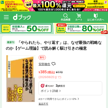
作品検索
カート
はじめての方へ
「やられたら、やり返す」は、なぜ最強の戦略な
最新刊
のか【ゲーム理論】で読み解く駆け引きの極意
割引
安部徹也
385
(税込)
770
(2026/08/20まで)
3
pt
獲得
ポイント詳細
dカード利用でさらにポイント+2%
返品不可