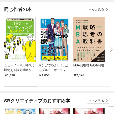
同じ作者の本
もっと見る
ニューノーマル時代に
マンガでやさしくわか
MBA戦略思考の教科書
マン
即使える販売戦略がゼ
るブルー・オーシャン
るコ
ロからわかる！ コトラ
戦略
1,496
1,650
2,376
1,
ーのマーケティング 見
るだけノート
SBクリエイティブのおすすめ本
もっと見る