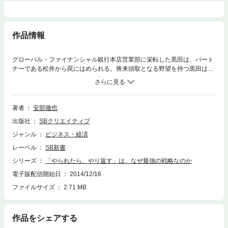
作品情報
グローバル・ファイナンシャル銀行本店営業部に栄転した黒田は、パート
ナーである松井から罠にはめられる。将来頭取となる野望を持つ黒田は、
ある作戦に出る――。駆け引きでの勝ち方を体系化した「ゲーム理論」を
銀行を舞台にし６つのストーリーで紹介！
著者
安部徹也
出版社
SBクリエイティブ
ジャンル
ビジネス・経済
レーベル
SB新書
シリーズ
「やられたら、やり返す」は、なぜ最強の戦略なのか
電子版配信開始日
2014/12/16
ファイルサイズ
2.71 MB
作品をシェアする