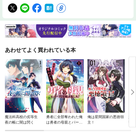
あわせてよく買われている本
魔法科高校の劣等生
勇者に全部奪われた俺
俺は星間国家の悪徳領
嫌わ
夜の帳に闇は閃く
は勇者の母親とパーテ
主！
部下
ィを組みました！