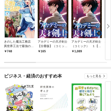
きのした魔法工務店
アカデミーの天才剣士
アカデミーの天才剣士
暴君
異世界工法で最強の家
【分冊版】（コミッ
（コミック） １【フ
【分
づくりを（コミック）
ク） １話【フルカラ
ルカラー】
ク）
748
165
1,089
1
１
ー】
ー】
ビジネス・経済のおすすめ本
もっと見る