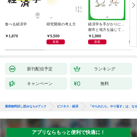
食べる経済学
研究開発の考え方
経済学を手がかりに，
マン
都市と地方を論じてみ
実 
よう
化」
5,500
1,980
1,
1,870
新着
新着
新刊配信予定
ランキング
キャンペーン
無料
漫画無料試し読みならdブック
ビジネス・経済
「やられたら、やり返す」は、な
アプリならもっと便利で快適に！