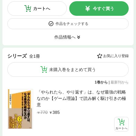
カートへ
今すぐ買う
作品をチェックする
作品情報へ
シリーズ
全1冊
お気に入り登録
未購入巻をまとめて買う
1巻から
|
最新刊から
「やられたら、やり返す」は、なぜ最強の戦略
なのか【ゲーム理論】で読み解く駆け引きの極
意
770
385
カートへ