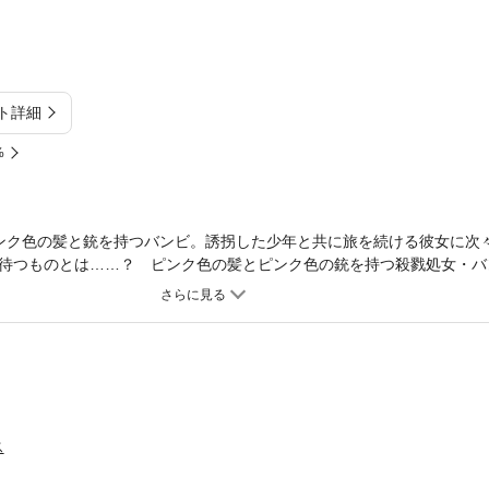
ト詳細
%
ンク色の髪と銃を持つバンビ。誘拐した少年と共に旅を続ける彼女に次
待つものとは……？ ピンク色の髪とピンク色の銃を持つ殺戮処女・バ
ス