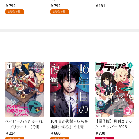
792
792
181
試読増量
試読増量
ベイビーわるきゅーれ
16年目の復讐～奴らを
【電子版】月刊コミッ
エブリデイ！ 【分冊
地獄に送るまで【電子
クフラッパー 2026年9
版】 1
単行本版】１
月号
214
660
730