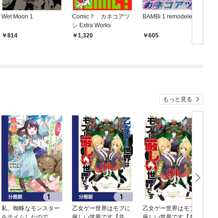
Wet Moon 1
Comic？ カネコアツ
BAMBi 1 remodeled
B
シ Extra Works
O
814
1,320
605
もっと見る
私、蜘蛛なモンスター
乙女ゲー世界はモブに
乙女ゲー世界はモブに
をテイムしたので、ス
厳しい世界です【共和
厳しい世界です【共和