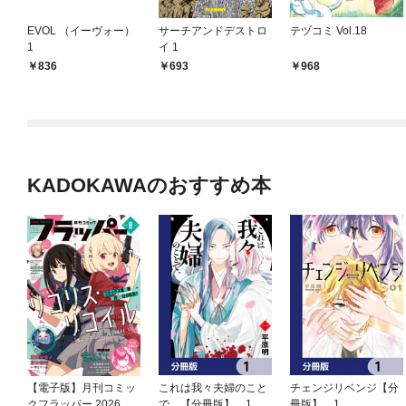
EVOL （イーヴォー）
サーチアンドデストロ
テヅコミ Vol.18
1
イ 1
836
693
968
KADOKAWAのおすすめ本
【電子版】月刊コミッ
これは我々夫婦のこと
チェンジリベンジ【分
クフラッパー 2026年9
で、【分冊版】 1
冊版】 1