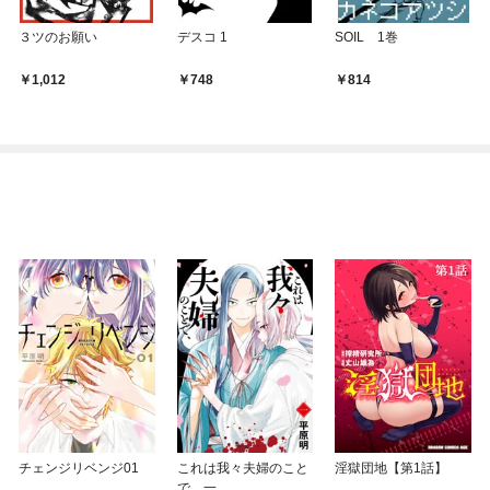
３ツのお願い
デスコ 1
SOIL 1巻
1,012
748
814
チェンジリベンジ01
これは我々夫婦のこと
淫獄団地【第1話】
で、一