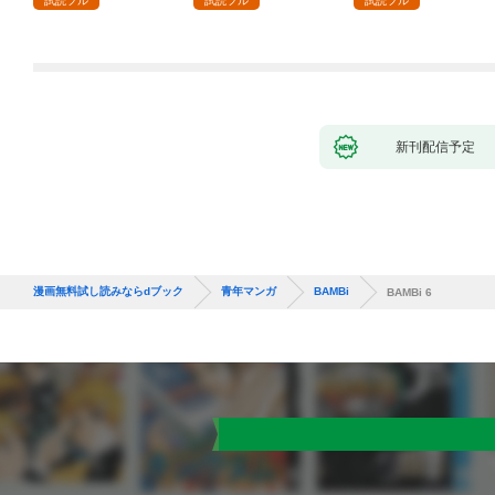
試読フル
試読フル
試読フル
新刊配信予定
漫画無料試し読みならdブック
青年マンガ
BAMBi
BAMBi 6