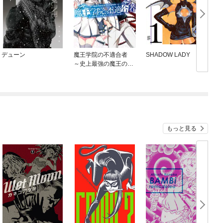
デューン
魔王学院の不適合者
SHADOW LADY
～史上最強の魔王の始
祖、転生して子孫たち
の学校へ通う～
もっと見る