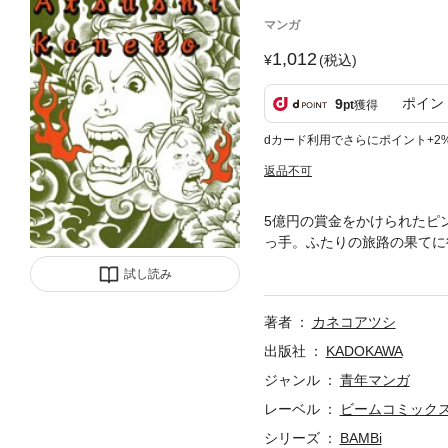
マンガ
1,012
(税込)
ポイン
9
pt
獲得
dカード利用でさらにポイント+2
返品不可
5億円の賞金をかけられたピ
っ手。ふたりの旅路の果てに
ドコミック第6巻！
試し読み
著者
カネコアツシ
出版社
KADOKAWA
ジャンル
青年マンガ
レーベル
ビームコミック
シリーズ
BAMBi