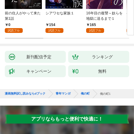
前の住人がやって来た
シアワセな家族１
16年目の復讐～奴らを
ベイ
第1話
地獄に送るまで１
エブ
版】
0
154
165
2
試読フル
試読フル
試読フル
試
新刊配信予定
ランキング
キャンペーン
無料
漫画無料試し読みならdブック
青年マンガ
俺の町
俺の町1
アプリならもっと便利で快適に！