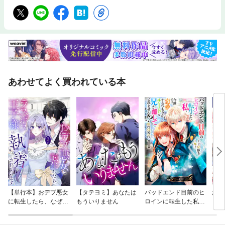
あわせてよく買われている本
【単行本】おデブ悪女
【タテヨミ】あなたは
バッドエンド目前のヒ
結界
に転生したら、なぜか
もういりません
ロインに転生した私、
ラスボス王子様に執着
今世では恋愛するつも
されています
りがチートな兄が離し