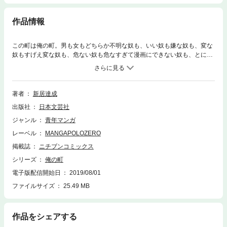
作品情報
この町は俺の町。男も女もどちらか不明な奴も、いい奴も嫌な奴も、変な
奴もすげえ変な奴も、危ない奴も危なすぎて漫画にできない奴も、とにか
く、いろんな奴らが住んでるぜ。そんな俺の町の、最高でゴキゲンな毎日
を、あまり考えずに描いてやるぜ!!独自の絵と世界観で奇跡のデビューを
果たした奇才の新感覚ギャグ。
著者
新居達成
出版社
日本文芸社
ジャンル
青年マンガ
レーベル
MANGAPOLOZERO
掲載誌
ニチブンコミックス
シリーズ
俺の町
電子版配信開始日
2019/08/01
ファイルサイズ
25.49 MB
作品をシェアする