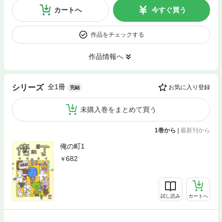
カートへ
今すぐ買う
作品をチェックする
作品情報へ
全1冊
シリーズ
お気に入り登録
完結
未購入巻をまとめて買う
1巻から
|
最新刊から
俺の町1
682
試し読み
カートへ