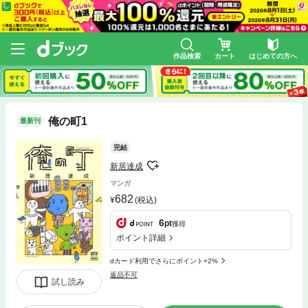
作品検索
カート
はじめての方へ
俺の町1
最新刊
完結
新居達成
マンガ
682
(税込)
6
pt
獲得
ポイント詳細
dカード利用でさらにポイント+2%
返品不可
試し読み