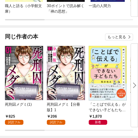
職人と語る（小学館文
30ポイントで読み解く
一流の人間力
素直
庫）
「禅の思想」
同じ作者の本
もっと見る
死刑囚メグミ(1)
死刑囚メグミ【分冊
「ことばで伝える」が
教育
版】1
できない子どもたち
す「
誰が〈ことばの力〉を
ち 
825
206
1,870
7
育てるのか
試読フル
試読フル
新着