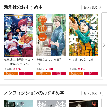
新潮社のおすすめ本
もっと見る
魔王城の料理番 〜コワ
鹿楓堂よついろ日和
クマ撃ちの女 1巻
俺の
モテ魔族ばかりだけ
1巻
ンビ
ど、ホワイトな職場で
る 
748
374
616
308
704
352
7
す〜 1巻
試読フル
割引
試読フル
割引
試読フル
割引
試
ノンフィクションのおすすめ本
もっと見る