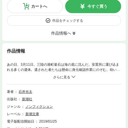
カートへ
今すぐ買う
作品をチェックする
作品情報へ
作品情報
あの日、3月11日。三陸の港町釜石は海の底に沈んだ。安置所に運び込ま
れる多くの遺体。遺された者たちは懸命に身元確認作業にのぞむ。幼い我
が子が眼前で津波にのまれた母親。冷たくなった友人……。悲しみの底に
引きずり込まれそうになりながらも、犠牲者を家族のもとへ帰したい一心
で現実を直視し、死者の尊厳を守り抜く。知られざる震災の真実を描いた
渾身のルポルタージュ。
著者
石井光太
出版社
新潮社
ジャンル
ノンフィクション
レーベル
新潮文庫
電子版配信開始日
2019/01/25