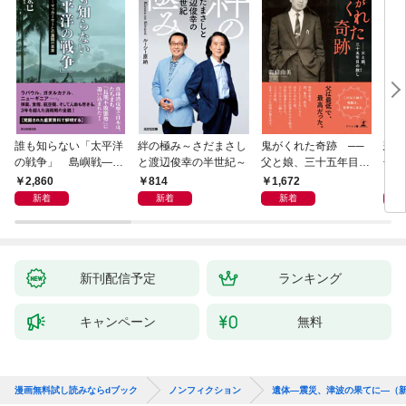
誰も知らない「太平洋
絆の極み～さだまさし
鬼がくれた奇跡 ──
悲劇
の戦争」 島嶼戦――
と渡辺俊幸の半世紀～
父と娘、三十五年目の
子 
マッカーサーとの激闘
赦し
読み
2,860
814
1,672
1,
の真実
新着
新着
新着
新刊配信予定
ランキング
キャンペーン
無料
漫画無料試し読みならdブック
ノンフィクション
遺体—震災、津波の果てに—（