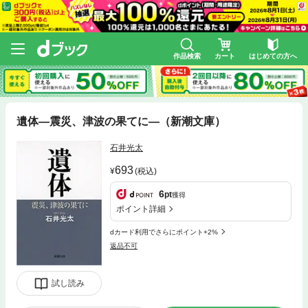
作品検索
カート
はじめての方へ
遺体—震災、津波の果てに—（新潮文庫）
石井光太
693
(税込)
6
pt
獲得
ポイント詳細
dカード利用でさらにポイント+2%
返品不可
試し読み