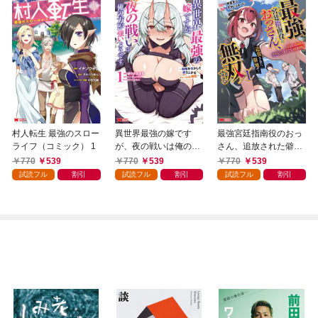
村人転生 最強のスロー
異世界最強の嫁です
最強宮廷指南役のおっ
ライフ（コミック） 1
が、夜の戦いは俺の方
さん、追放された僻地
が強いようです 知略
で無双する～幻となっ
770
539
770
539
770
539
を活かして成り上がる
た種族の美少女たちを
試読フル
割引
試読フル
割引
試読フル
割引
ハーレム戦記（コミッ
育てて辺境を開拓～
ク） 1
（コミック） 1