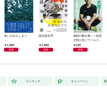
老いのみちしるべ
談話室米澤
激闘の舞台裏――前田
大然が見たワールドカ
ップ2026
1,980
1,980
220
新着
新着
新着
ランキング
キャンペーン