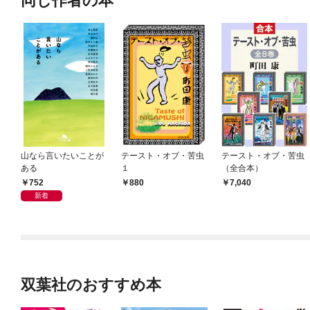
同じ作者の本
山なら言いたいことが
テースト・オブ・苦虫
テースト・オブ・苦虫
ある
１
（全合本）
752
880
7,040
新着
双葉社のおすすめ本