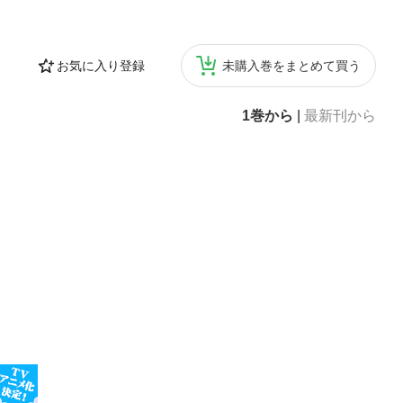
お気に入り登録
未購入巻をまとめて買う
1巻から
|
最新刊から