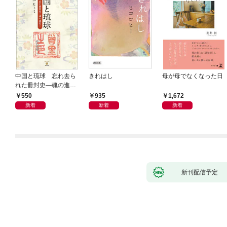
中国と琉球 忘れ去ら
きれはし
母が母でなくなった日
れた冊封史―魂の進化
―
550
935
1,672
新着
新着
新着
新刊配信予定