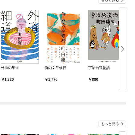
もっと見る
外道の細道
俺の文章修行
宇治拾遺物語
1,320
1,776
880
もっと見る