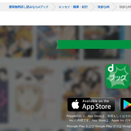
漫画無料試し読みならdブック
エッセイ・随筆・紀行
珍妙な峠
珍妙な峠
Appleのロゴ、App Storeは、米国もしくはそ
Inc.の商標です。App Storeは、Apple In
Google Play および Google Play ロゴは Go