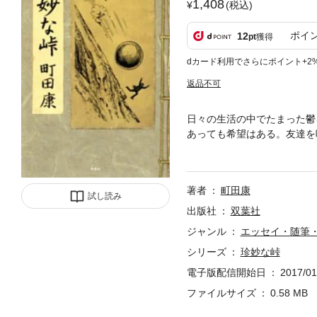
1,408
(税込)
ポイ
12
pt
獲得
dカード利用でさらにポイント+2
返品不可
日々の生活の中でたまった鬱
あっても希望はある。友達を
な峠』を歩くが……。超言語
著者
町田康
試し読み
出版社
双葉社
ジャンル
エッセイ・随筆
シリーズ
珍妙な峠
電子版配信開始日
2017/01
ファイルサイズ
0.58 MB