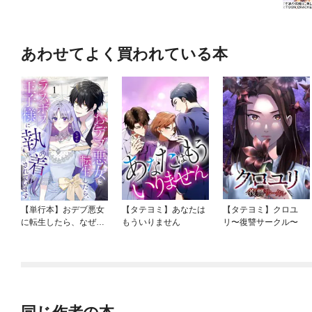
あわせてよく買われている本
【単行本】おデブ悪女
【タテヨミ】あなたは
【タテヨミ】クロユ
に転生したら、なぜか
もういりません
リ〜復讐サークル〜
ラスボス王子様に執着
されています