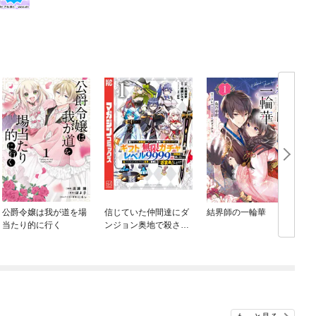
公爵令嬢は我が道を場
信じていた仲間達にダ
結界師の一輪華
当たり的に行く
ンジョン奥地で殺され
かけたがギフト『無限
ガチャ』でレベル９９
９９の仲間達を手に入
れて元パーティーメン
バーと世界に復讐＆
『ざまぁ！』します！