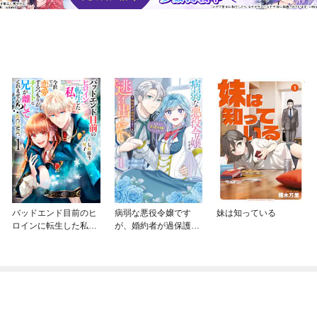
バッドエンド目前のヒ
病弱な悪役令嬢です
妹は知っている
ロインに転生した私、
が、婚約者が過保護す
今世では恋愛するつも
ぎて逃げ出したい(私た
りがチートな兄が離し
ち犬猿の仲でしたよ
てくれません！？@C
ね！？)
OMIC