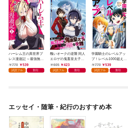
ハーレム王の異世界プ
醜いオークの逆襲 同人
学園騎士のレベルアッ
レス漫遊記 ～最強無双
エロゲの鬼畜皇太子に
プ！レベル1000超えの
のおじさんはあらゆる
転生した喪男の受難
転生者、落ちこぼれク
770
539
605
423
770
539
種族を嫁にする～（コ
（コミック） 1
ラスに入学。そして、
試読フル
割引
試読フル
割引
試読フル
割引
ミック） 1
（コミック） 1
エッセイ・随筆・紀行のおすすめ本