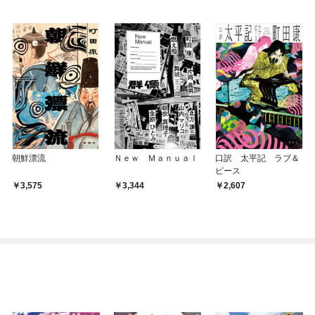
朝鮮漂流
Ｎｅｗ Ｍａｎｕａｌ
口訳 太平記 ラブ＆
ピース
3,575
3,344
2,607