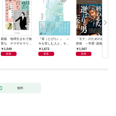
新版 地球生まれで旅
『扉（とびら）』 ～
「モテ」のための自己
育ち ヤマザキマリ流
今を苦しむ人と、その
啓発 ～学歴･資格･音
人生論
ご家族、そして「あな
楽･スポーツ･身長･整
1,540
1,672
1,567
た」へ～
形･美容･ダイエット･
新着
新着
新着
ファッション～
無料