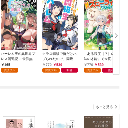
ハーレム王の異世界プ
クラス転移で俺だけハ
「ある程度（？）の魔
レス漫遊記 ～最強無双
ブられたので、同級生
法の才能」で今度こそ
のおじさんはあらゆる
ハーレム作ることにし
異世界でスローライフ
165
770
539
770
539
種族を嫁にする～（コ
た（コミック） 1
をおくります（コミッ
試読フル
試読フル
割引
試読フル
割引
ミック） 分冊版 1
ク） 1
ク
もっと見る