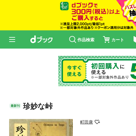
作品検索
カート
珍妙な峠
最新刊
町田康