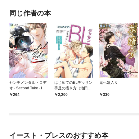
同じ作者の本
センチメンタル・ロデ
はじめてのBLデッサン
鬼へ婿入り
オ - Second Take -1
手足の描き方（池田書
店）
264
2,200
330
イースト・プレスのおすすめ本