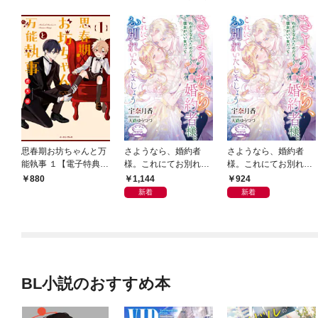
思春期お坊ちゃんと万
さようなら、婚約者
さようなら、婚約者
能執事 １【電子特典付
様。これにてお別れい
様。これにてお別れい
き】
たしましょう【電子書
たしましょう
1,144
924
880
籍特装版】
新着
新着
BL小説のおすすめ本