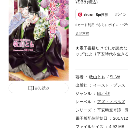
935
(税込)
ポイン
8
pt
獲得
dカード利用でさらにポイント+2
返品不可
★電子書籍だけでしか読めな
ップ”により平安時代を生き
もと、貴族の称号も得た秀輔
立への道に張り切る秀輔だっ
てきて――。雅なる平安激ラ
著者
牧山とも
SILVA
出版社
イースト・プレス
試し読み
ジャンル
BL小説
レーベル
アズ・ノベルズ
シリーズ
平安時空奇譚 
電子版配信開始日
2017/12
ファイルサイズ
4.92 MB