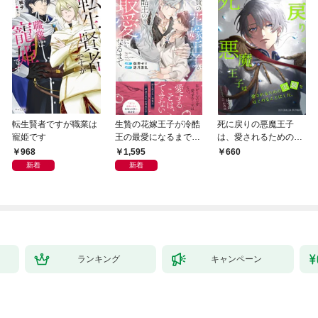
転生賢者ですが職業は
生贄の花嫁王子が冷酷
死に戻りの悪魔王子
寵姫です
王の最愛になるまで
は、愛されるための実
【イラスト付き】【単
験をはじめることにし
968
1,595
660
行本書き下ろしSS付
た。（１）
新着
新着
き】
ランキング
キャンペーン