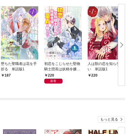
堕ちた聖職者は花を手
初恋をこじらせた堅物
人は獣の恋を知らな
折る 単話版1
騎士団長は妖精令嬢に
い 単話版1
童貞を捧げたい 単話
220
187
220
版1
新着
もっと見る