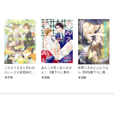
ごちそうさまと言わせ
あんこが甘くありませ
世界にきみとふたりな
たい～エロ妄想紳士と
ん！ 【書下ろし番外編
ら【特別書下ろし番外
愛情過多なヘルシー弁
付き特別版】
編】
770
330
330
当～【特別版】