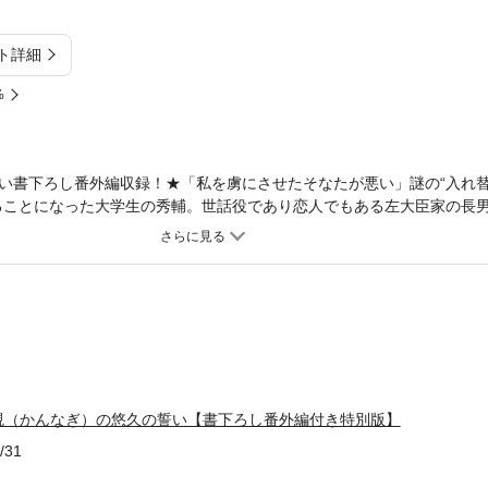
ト詳細
%
い書下ろし番外編収録！★「私を虜にさせたそなたが悪い」謎の“入れ
ることになった大学生の秀輔。世話役であり恋人でもある左大臣家の長
は陰陽寮に勤務することに……。厳しい修行にへとへとになりながらも
たが、光玲への縁談話やライバルの右大臣家からの嫌がらせ…と厄介な
ブ完結編♪
覡（かんなぎ）の悠久の誓い【書下ろし番外編付き特別版】
/31