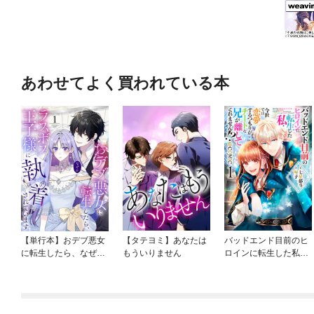
あわせてよく買われている本
【単行本】おデブ悪女
【タテヨミ】あなたは
バッドエンド目前のヒ
に転生したら、なぜか
もういりません
ロインに転生した私、
ラスボス王子様に執着
今世では恋愛するつも
されています
りがチートな兄が離し
てくれません！？@C
OMIC