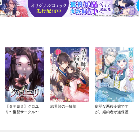
【タテヨミ】クロユ
結界師の一輪華
病弱な悪役令嬢です
リ〜復讐サークル〜
が、婚約者が過保護す
ぎて逃げ出したい(私た
ち犬猿の仲でしたよ
ね！？)