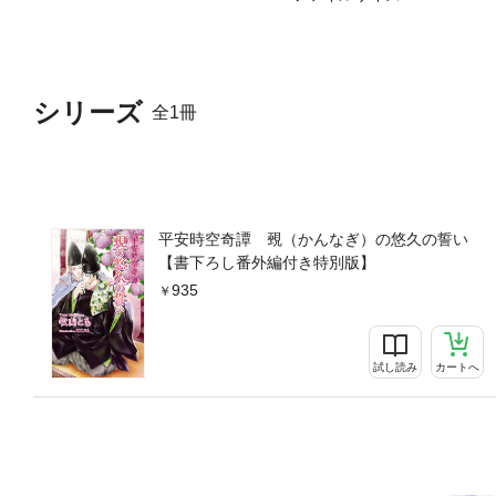
シリーズ
全1冊
平安時空奇譚 覡（かんなぎ）の悠久の誓い
【書下ろし番外編付き特別版】
935
試し読み
カートへ