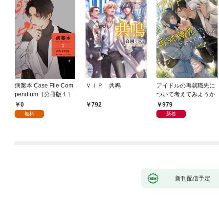
病案本 Case File Com
ＶＩＰ 共鳴
アイドルの再就職先に
pendium［分冊版１］
ついて考えてみようか
0
979
792
無料
新着
新刊配信予定