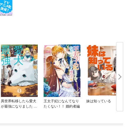
異世界転移したら愛犬
王太子妃になんてなり
妹は知っている
が最強になりました ～
たくない！！ 婚約者編
シルバーフェンリルと
俺が異世界暮らしを始
めたら～ THE COMIC