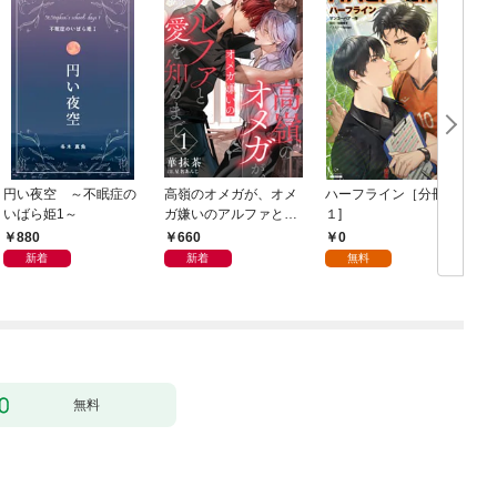
円い夜空 ～不眠症の
高嶺のオメガが、オメ
ハーフライン［分冊版
いばら姫1～
ガ嫌いのアルファと愛
１]
を知るまで1
880
660
0
新着
新着
無料
無料