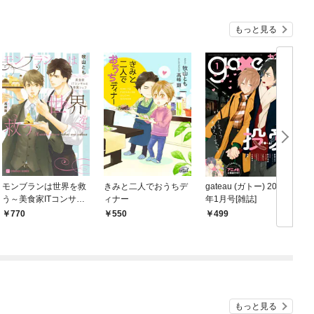
もっと見る
モンブランは世界を救
きみと二人でおうちデ
gateau (ガトー) 2017
う～美食家ITコンサル
ィナー
年1月号[雑誌]
と専属シェフ～【特別
770
550
499
版】
もっと見る