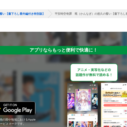
誓い【書下ろし番外編付き特別版】
平安時空奇譚 覡（かんなぎ）の悠久の誓い【書下ろし
アプリならもっと便利で快適に！
の他の国や地域におけるApple
c.のサービスマークです。