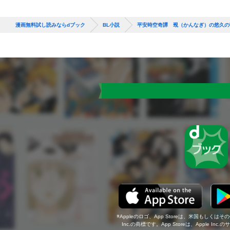
漫画無料試し読みならdブック
BL小説
平安時空奇譚 覡（かんなぎ）の悠久の
Appleのロゴ、App Storeは、米国もしくはそ
Inc.の商標です。App Storeは、Apple In