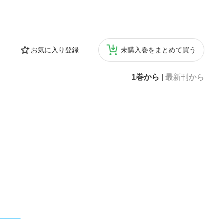
お気に入り登録
未購入巻をまとめて買う
1巻から
|
最新刊から