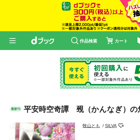
作品検索
カート
平安時空奇譚 覡（かんなぎ）の
最新刊
牧山とも
SILVA