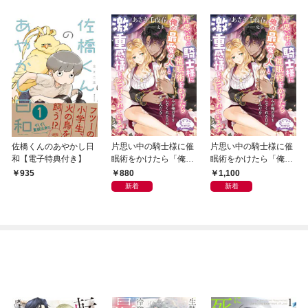
佐橋くんのあやかし日
片思い中の騎士様に催
片思い中の騎士様に催
和【電子特典付き】
眠術をかけたら「俺の
眠術をかけたら「俺の
最愛の人」と激重感情
最愛の人」と激重感情
880
1,100
935
をぶつけられています
をぶつけられています
新着
新着
【電子書籍特装版】