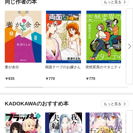
同じ作者の本
もっと見る
妻が余分
両面テープのお嬢さん
突然変異のマタニティ
ひと
935
770
770
4
KADOKAWAのおすすめ本
もっと見る