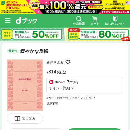
作品検索
カート
はじめての方へ
緩やかな反転
最新刊
新津きよみ
814
(税込)
7
pt
獲得
ポイント詳細
dカード利用でさらにポイント+2%
返品不可
試し読み