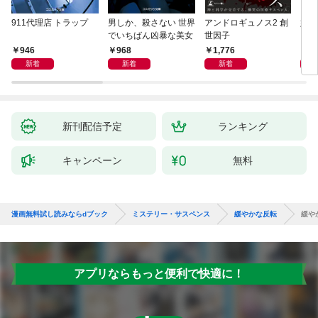
911代理店 トラップ
男しか、殺さない 世界
アンドロギュノス2 創
姐御
でいちばん凶暴な美女
世因子
946
968
1,776
1,
新着
新着
新着
新刊配信予定
ランキング
キャンペーン
無料
漫画無料試し読みならdブック
ミステリー・サスペンス
緩やかな反転
緩や
アプリならもっと便利で快適に！