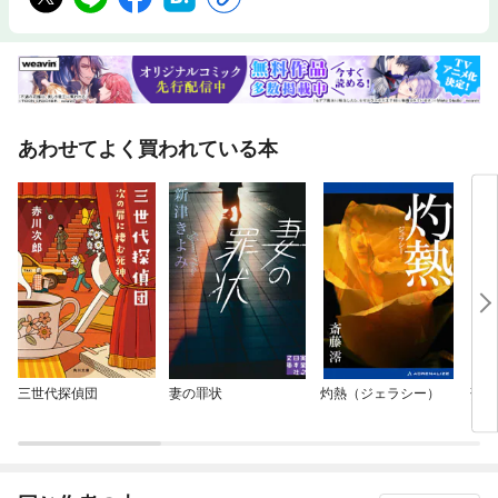
あわせてよく買われている本
三世代探偵団
妻の罪状
灼熱（ジェラシー）
落日