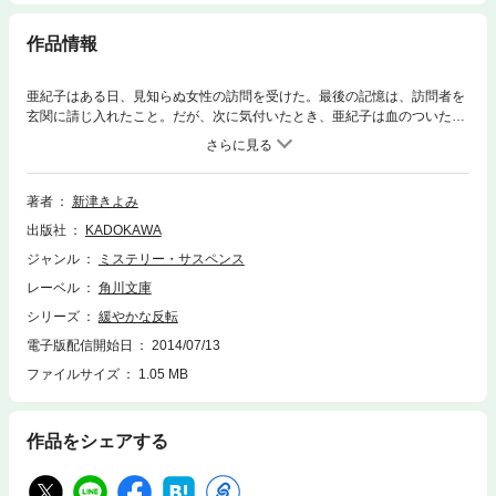
作品情報
亜紀子はある日、見知らぬ女性の訪問を受けた。最後の記憶は、訪問者を
玄関に請じ入れたこと。だが、次に気付いたとき、亜紀子は血のついた野
球のバットを握り、床に倒れた“自分自身”を見下ろしていた！ 加害者の
姿になって行き場を失った亜紀子は、その女性の持ち物から調べた住所
へ、やむなく足を運ぶ。なぜ“私”は彼女に殺されなくてはならなかったの
か？対照的な２人の女性の人生が交錯する、サスペンスミステリ。
著者
新津きよみ
出版社
KADOKAWA
ジャンル
ミステリー・サスペンス
レーベル
角川文庫
シリーズ
緩やかな反転
電子版配信開始日
2014/07/13
ファイルサイズ
1.05 MB
作品をシェアする