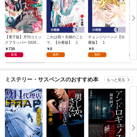
【電子版】月刊コミッ
これは我々夫婦のこと
チェンジリベンジ【分
チェ
クフラッパー 2026年9
で、【分冊版】 1
冊版】 1
月号
730
0
0
7
新着
無料
無料
試
ミステリー・サスペンスのおすすめ本
もっと見る