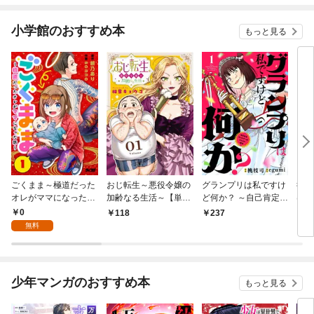
小学館のおすすめ本
もっと見る
ごくまま～極道だった
おじ転生～悪役令嬢の
グランプリは私ですけ
後宮
オレがママになった話
加齢なる生活～【単
ど何か？ ～自己肯定モ
は謎
～【単話】（１）
話】（１）
ンスターのミスコン無
（１
0
118
237
2
双～【単話】（１）
無料
少年マンガのおすすめ本
もっと見る