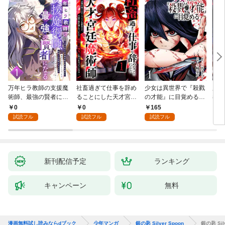
万年ヒラ教師の支援魔
社畜過ぎて仕事を辞め
少女は異世界で『殺戮
魔王
術師、最強の賢者にな
ることにした天才宮廷
の才能』に目覚める
者パ
る～不人気の支援魔術
魔術師～辺境の地でス
(話売り) #1
やっ
0
0
165
2
師は給料泥棒だと魔術
ローライフを夢見る
試読フル
試読フル
試読フル
大学をクビになった
が、不届き者を倒して
が、出世した元教え子
いたら『最果ての魔
たちのおかげで何も困
女』と呼ばれるように
らない件～ 第1話
なる～ 第1話
新刊配信予定
ランキング
キャンペーン
無料
漫画無料試し読みならdブック
少年マンガ
銀の匙 Silver Spoon
銀の匙 Sil