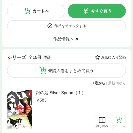
カートへ
今すぐ買う
作品をチェックする
作品情報へ
全15冊
シリーズ
お気に入り登録
完結
未購入巻をまとめて買う
1巻から
|
最新刊から
銀の匙 Silver Spoon（１）
583
試し読み
カートへ