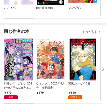
いいひと。
鋼の錬金術師
ダンダダン
モン
同じ作者の本
もっと見る
別冊少年マガジン 202
ウィングス 2026年8月
黄泉のツガイ 1巻
月刊
6年9月号 [2026年8月7
号［期間限定］
6年
日発売]
770
589
870
6
新着
試読フル