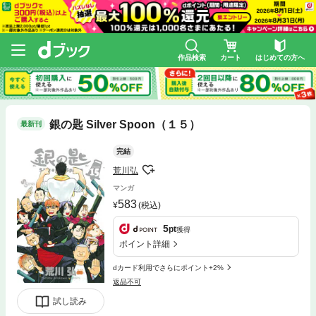
作品検索
カート
はじめての方へ
銀の匙 Silver Spoon（１５）
最新刊
完結
荒川弘
マンガ
583
(税込)
5
pt
獲得
ポイント詳細
dカード利用でさらにポイント+2%
返品不可
試し読み