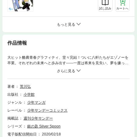
試し読み
カートへ
もっと見る
作品情報
大ヒット酪農青春グラフィティ、堂々完結！ついに八軒たちがエゾノーを
卒業。それぞれの未来へと歩み出す――一度は将来を見失い、夢を嫌って
いた少年は、いつしか、自身の目標に向かってひた走るだけでなく、仲間
の背中を押す存在になっていた。汗と涙と土にまみれた物語、ここに完
結！！
著者
荒川弘
出版社
小学館
ジャンル
少年マンガ
レーベル
少年サンデーコミックス
掲載誌
週刊少年サンデー
シリーズ
銀の匙 Silver Spoon
電子版配信開始日
2020/02/18