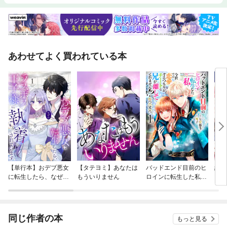
あわせてよく買われている本
【単行本】おデブ悪女
【タテヨミ】あなたは
バッドエンド目前のヒ
結界
に転生したら、なぜか
もういりません
ロインに転生した私、
ラスボス王子様に執着
今世では恋愛するつも
されています
りがチートな兄が離し
てくれません！？@C
OMIC
同じ作者の本
もっと見る