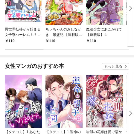
異世界転移から始まる
ちぃちゃんのおしなが
魔法少女にあこがれて
ガー
女子寮ハーレム！？ ～
き 繁盛記 【連載版】
【連載版】１
ィー
管理人として働く人間
１
110
110
110
1
と恋する魔族娘たち～
【連載版】０
女性マンガのおすすめ本
もっと見る
【タテヨミ】1.あなた
【タテヨミ】1.運命の
岩肌の花嫁は愛で溶か
愛し