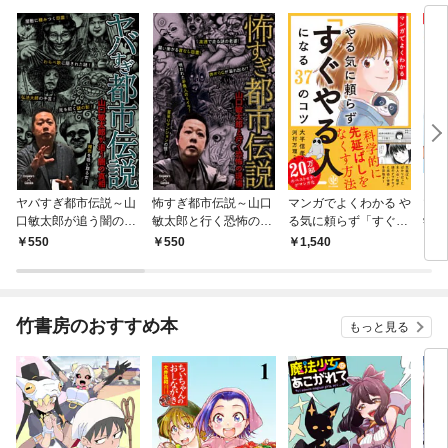
ヤバすぎ都市伝説～山
怖すぎ都市伝説～山口
マンガでよくわかる や
マン
口敏太郎が追う闇の真
敏太郎と行く恐怖の現
る気に頼らず「すぐや
学
相～
場～
る人」になる37のコツ
550
550
1,540
2,
竹書房のおすすめ本
もっと見る