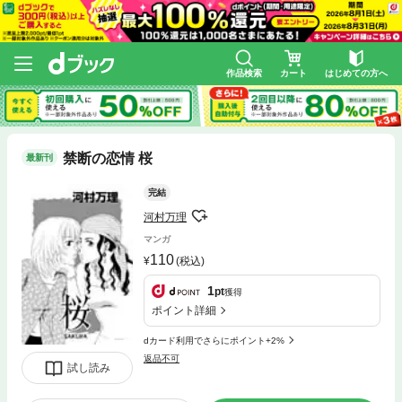
作品検索
カート
はじめての方へ
禁断の恋情 桜
最新刊
完結
河村万理
マンガ
110
(税込)
1
pt
獲得
ポイント詳細
dカード利用でさらにポイント+2%
返品不可
試し読み