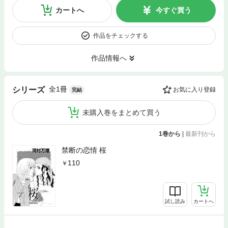
カートへ
今すぐ買う
作品をチェックする
作品情報へ
全1冊
シリーズ
お気に入り登録
完結
未購入巻をまとめて買う
1巻から
|
最新刊から
禁断の恋情 桜
110
試し読み
カートへ