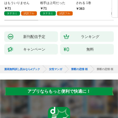
はもういりません
相手は上司だった
される 1巻
い 
71
71
1
363
タテヨミ
試読フル
タテヨミ
試読フル
試
新刊配信予定
ランキング
キャンペーン
無料
漫画無料試し読みならdブック
女性マンガ
禁断の恋情 桜
禁断の恋情 桜
アプリならもっと便利で快適に！