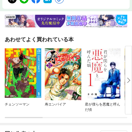
あわせてよく買われている本
チェンソーマン
寿エンパイア
君が僕らを悪魔と呼ん
税金
だ頃