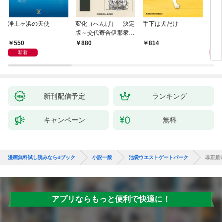
浄土ヶ浜の天使
変化（へんげ） 決定
手下は犬だけ
マリ
版～交代寄合伊那衆異
聞（1）～
550
1,
880
814
新着
新刊配信予定
ランキング
キャンペーン
無料
漫画無料試し読みならdブック
小説一般
池袋ウエストゲートパーク
非正規
アプリならもっと便利で快適に！