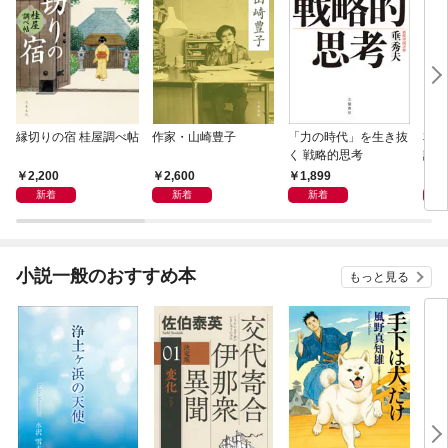
縁切りの宿 桂屋調べ帖
作家・山崎豊子
「力の時代」を生き抜
本当
く 戦略的思考
話）
2,200
2,600
1,899
1,
新着
新着
新着
小説一般のおすすめ本
もっと見る