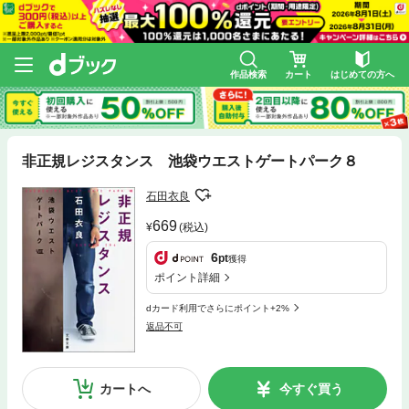
作品検索
カート
はじめての方へ
非正規レジスタンス 池袋ウエストゲートパーク８
石田衣良
669
(税込)
6
pt
獲得
ポイント詳細
dカード利用でさらにポイント+2%
返品不可
カートへ
今すぐ買う