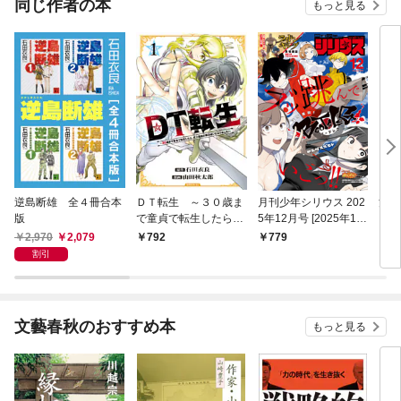
同じ作者の本
もっと見る
逆島断雄 全４冊合本
ＤＴ転生 ～３０歳ま
月刊少年シリウス 202
池袋
版
で童貞で転生したら、
5年12月号 [2025年10
ーク
史上最強の魔法使いに
月24日発売]
2,970
2,079
792
779
7
なりました！～（１）
割引
文藝春秋のおすすめ本
もっと見る