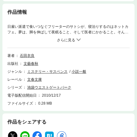
作品情報
日雇い派遣で食いつなぐフリーターのサトシが、寝泊りするのはネットカ
フェ。夢は、脚を伸ばして夜眠ること、そして医者にかかること。そんな
サトシが悪徳人材派遣会社に立ち向かう決意をしてユニオンのメンバーに
なった途端、何者かに襲われて膝を壊された。仲間のメンバーにも次々に
襲撃が。「今のぼくの生活は、ぼくの責任」と言い切る彼をマコトもＧボ
ーイズも放っておけず、巨大派遣会社に立ち向かうことに。表題作他３篇
著者
石田衣良
収録。大好評ＩＷＧＰシリーズ第８弾！
出版社
文藝春秋
ジャンル
ミステリー・サスペンス
小説一般
レーベル
文春文庫
シリーズ
池袋ウエストゲートパーク
電子版配信開始日
2010/12/17
ファイルサイズ
0.28 MB
作品をシェアする