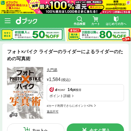
作品検索
カート
はじめての方へ
フォト×バイク ライダーのライダーによるライダーのた
めの写真術
久門易
1,584
(税込)
14
pt
獲得
ポイント詳細
dカード利用でさらにポイント+2%
返品不可
カートへ
今すぐ買う