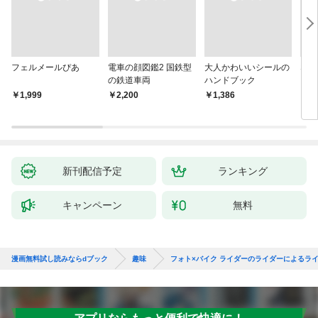
フェルメールぴあ
電車の顔図鑑2 国鉄型
大人かわいいシールの
なる
の鉄道車両
ハンドブック
￥1,999
￥2,200
￥1,386
￥1,
新刊配信予定
ランキング
キャンペーン
無料
漫画無料試し読みならdブック
趣味
フォト×バイク ライダーのライダーによるラ