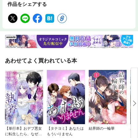
作品をシェアする
あわせてよく買われている本
【単行本】おデブ悪女
【タテヨミ】あなたは
結界師の一輪華
バッ
に転生したら、なぜか
もういりません
ロイ