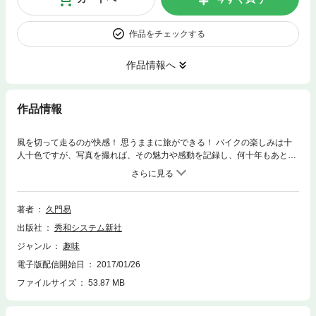
作品をチェックする
作品情報へ
作品情報
風を切って走るのが快感！ 思うままに旅ができる！ バイクの楽しみは十
人十色ですが、写真を撮れば、その魅力や感動を記録し、何十年もあとに
思い出として振り返ることができます。本書は、バイク生活を3倍楽しむ
ために、ライダーの皆さんが実際に撮った写真紹介をまじえつつ、スマホ
を含めたカメラの使い方、バイク撮影のノウハウまでを解説します。ま
た、バイク乗りにおすすめしたい、ちょっとマニアックなカメラも紹介し
著者
久門易
ています。
出版社
秀和システム新社
ジャンル
趣味
電子版配信開始日
2017/01/26
ファイルサイズ
53.87 MB