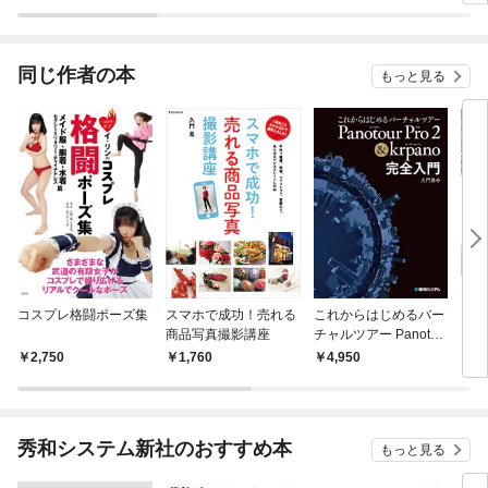
ラスボス王子様に執着
今世
されています
りが
てく
OMI
同じ作者の本
もっと見る
コスプレ格闘ポーズ集
スマホで成功！売れる
これからはじめるバー
フォ
商品写真撮影講座
チャルツアー Panotou
ーの
r Pro 2 & krpano完全
イダ
2,750
1,760
4,950
1,
入門
秀和システム新社のおすすめ本
もっと見る