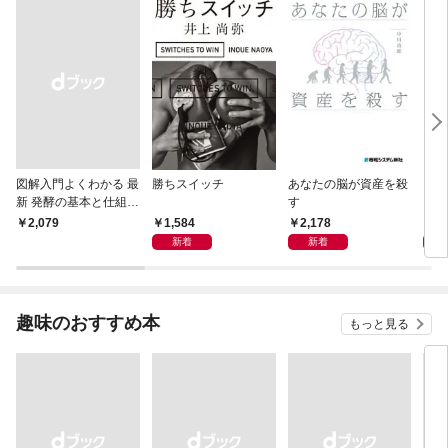
図解入門よくわかる 最
勝ちスイッチ
あなたの脳が資産を殺
リス
新 発酵の基本と仕組み
す
レベ
［第2版］
1,584
2,178
1,
￥2,079
新着
新着
趣味のおすすめ本
もっと見る