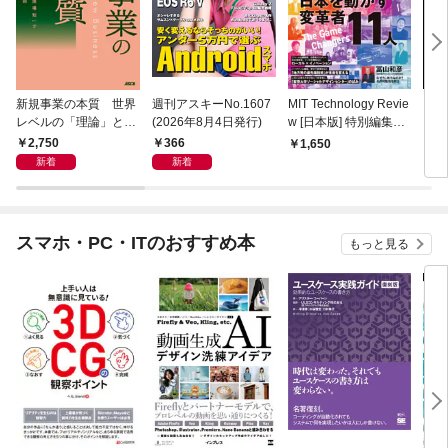
新規事業の本質 世界
週刊アスキーNo.1607
MIT Technology Revie
ラー
レベルの「理論」と
(2026年8月4日発行)
w [日本版] 特別編集
プリ 
「現場知」で描く全体
ポスト都市時代の社会
2,750
366
1,650
1,
地図
デザイン 社会実装都
新着
新着
市 ひろしま
スマホ・PC・ITのおすすめ本
もっと見る