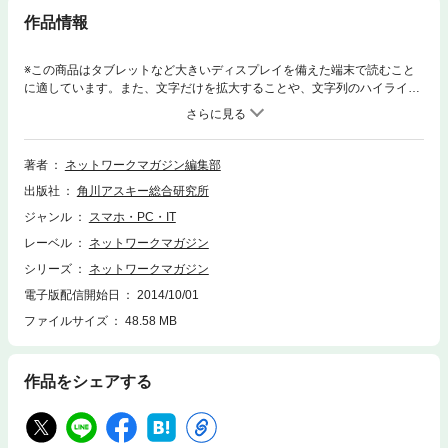
作品情報
※この商品はタブレットなど大きいディスプレイを備えた端末で読むこと
に適しています。また、文字だけを拡大することや、文字列のハイライ
ト、検索、辞書の参照、引用などの機能が使用できません。（※『ネット
ワークマガジン 2009年1月号』を基に制作しています。復刻版のため誌面
に掲載されている各種情報、プレゼント企画などは出版当時のものです。
また、付録は含まれておりません。）創刊号の2000年12月号から最終号
著者
ネットワークマガジン編集部
となる2009年6月号まで、全103号が発行されたコンピュータネットワー
出版社
角川アスキー総合研究所
ク情報誌『ネットワークマガジン』が電子書籍で復刻！ 2009年1月号は、
特集「サーバトラブル解決のセオリー」「仕事で使えるスマートフォン」
ジャンル
スマホ・PC・IT
などを収録。
レーベル
ネットワークマガジン
シリーズ
ネットワークマガジン
電子版配信開始日
2014/10/01
ファイルサイズ
48.58 MB
作品をシェアする