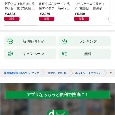
上手い人は無意識に見
動画生成AIデザイン洗
ユースケース実践ガイ
初心
ている！3DCGの観察
練アイデア Firefly &
ド［復刻版］ 効果的な
小説A
ポイント
Veo， Kling， etc.
ユースケースの書き方
作る
3,583
2,970
5,390
1,
新着
新着
新着
新刊配信予定
ランキング
キャンペーン
無料
漫画無料試し読みならdブック
スマホ・PC・IT
ネットワークマガジン
ネッ
アプリならもっと便利で快適に！