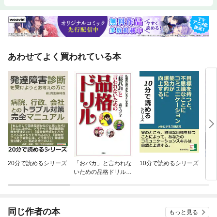
あわせてよく買われている本
20分で読めるシリーズ
「おバカ」と言われな
10分で読めるシリーズ
【単
いための品格ドリル
に転
分冊版
ラス
され
同じ作者の本
もっと見る