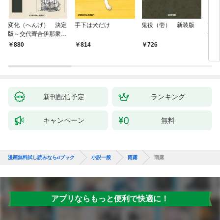
変化（へんげ） 決定
手下は犬だけ
鬼役（壱） 新装版
南町
版～交代寄合伊那衆異
舟の
聞（1）～
880
814
726
9
新刊配信予定
ランキング
キャンペーン
無料
漫画無料試し読みならdブック
小説一般
雨露
雨露
アプリならもっと便利で快適に！