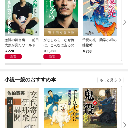
激闘の舞台裏――前田
がむしゃら なぜ俺
千夏の光 蘭学小町の
降格
大然が見たワールドカ
は、こんなに走るのか
捕物帖
ップ2026
——。【電子限定合本
220
1,980
763
7
版】
新着
新着
小説一般のおすすめ本
もっと見る