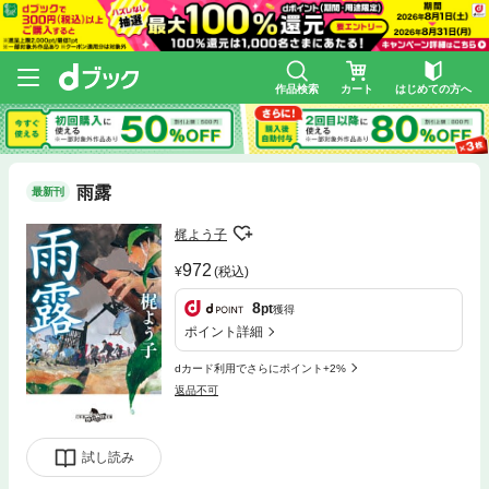
作品検索
カート
はじめての方へ
雨露
最新刊
梶よう子
972
(税込)
8
pt
獲得
ポイント詳細
dカード利用でさらにポイント+2%
返品不可
試し読み