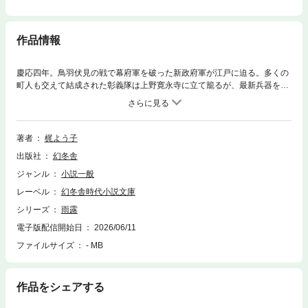
作品情報
慶応四年。鳥羽伏見の戦で幕府軍を破った新政府軍が江戸に迫る。多くの
町人も交えて結成された彰義隊は上野寛永寺に立て籠るが、最新兵器を駆
使する新政府軍にわずか半日で敗北――。なぜ、名もなき彼らは、無謀な
戦いに身を投じたのか。臆病者の武士・小山勝美ら、若き彰義隊隊士の葛
藤と非業の運命を情感豊かな筆致で描き出す、傑作歴史小説。
著者
梶よう子
出版社
幻冬舎
ジャンル
小説一般
レーベル
幻冬舎時代小説文庫
シリーズ
雨露
電子版配信開始日
2026/06/11
ファイルサイズ
- MB
作品をシェアする