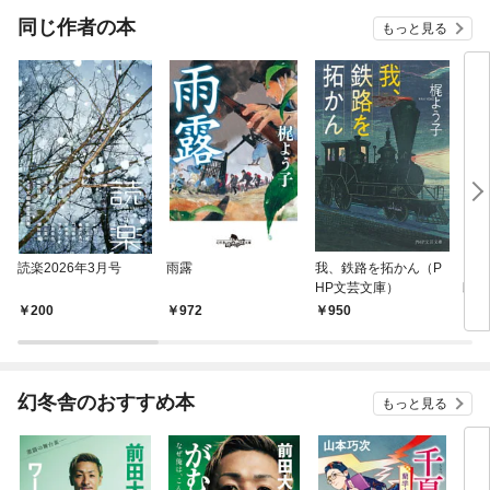
OMI
同じ作者の本
もっと見る
読楽2026年3月号
雨露
我、鉄路を拓かん（P
いろ
HP文芸文庫）
郎人
200
972
950
7
幻冬舎のおすすめ本
もっと見る