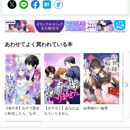
あわせてよく買われている本
【単行本】おデブ悪女
【タテヨミ】あなたは
結界師の一輪華
バッ
に転生したら、なぜか
もういりません
ロイ
ラスボス王子様に執着
今世
されています
りが
てく