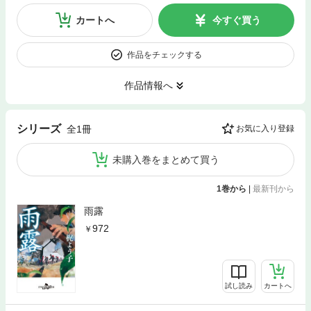
カートへ
今すぐ買う
作品をチェックする
作品情報へ
シリーズ
全1冊
お気に入り登録
未購入巻をまとめて買う
1巻から
|
最新刊から
雨露
972
試し読み
カートへ