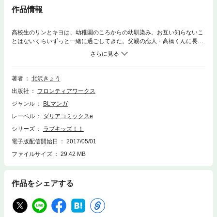
作品情報
高校生のリンとキヨは、幼稚園のころからの幼馴染み。お互い知らないこ
とはないくらいずっと一緒に過ごしてきた。父親の恋人・高橋くんに長年
想いを寄せていたリンは、二人の幸せを願い、この恋を諦めることに。失
恋の悲しみをキヨに慰められ、立ち直ったリンだが、キヨから突然「好き
だ」と告白されて…！？ 思春期を迎えた二人の、青春ラブストーリー。
『恋してダディ』のリンのお話だよ♪
著者
北沢きょう
出版社
フロンティアワークス
ジャンル
BLマンガ
レーベル
ダリアコミックスe
シリーズ
ラブキッズ！！
電子版配信開始日
2017/05/01
ファイルサイズ
29.42 MB
作品をシェアする