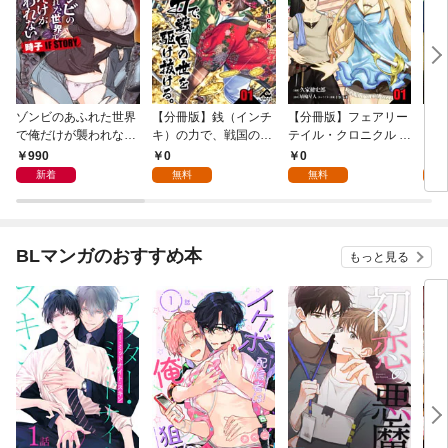
ゾンビのあふれた世界
【分冊版】銭（インチ
【分冊版】フェアリー
【分
で俺だけが襲われない
キ）の力で、戦国の世
テイル・クロニクル ～
タン
時子 IF STORY 1
を駆け抜ける。 第1話
空気読まない異世界ラ
第1
990
0
0
0
イフ～ 第1話
新着
無料
無料
BLマンガのおすすめ本
もっと見る