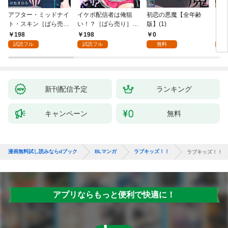
アフター・ミッドナイ
イケボ配信者は俺狙
初恋の悪魔【全年齢
ライ
ト・スキン［ばら売
い！？［ばら売り］
版】(1)
【全
り］ 第1話
第1話
198
198
0
0
試読フル
試読フル
無料
新刊配信予定
ランキング
キャンペーン
無料
漫画無料試し読みならdブック
BLマンガ
ラブキッズ！！
ラブキッズ！！
アプリならもっと便利で快適に！