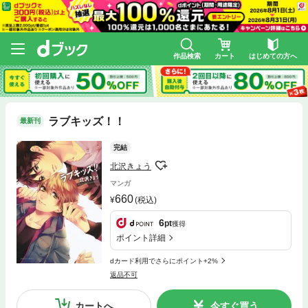
作品検索
カート
はじめての方へ
ラブキッズ！！
最新刊
完結
北沢きょう
マンガ
660
(税込)
6
pt
獲得
ポイント詳細
dカード利用でさらにポイント+2%
返品不可
カートへ
今すぐ買う