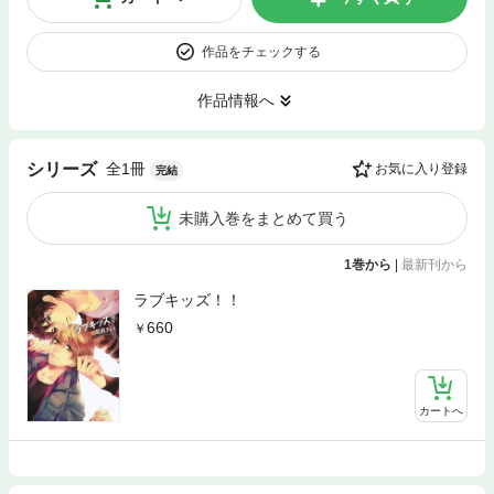
作品をチェックする
作品情報へ
全1冊
シリーズ
お気に入り登録
完結
未購入巻をまとめて買う
1巻から
|
最新刊から
ラブキッズ！！
660
カートへ