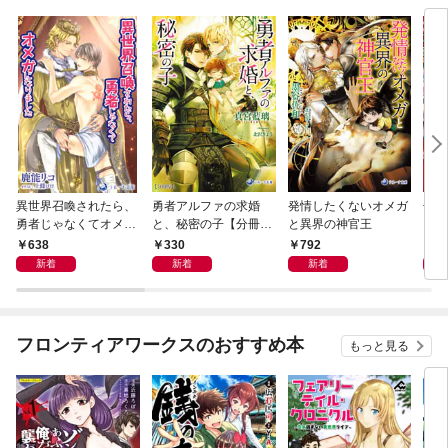
異世界召喚されたら、
勇者アルファの求婚
発情したくないオメガ
子妖
勇者じゃなくてオメガ
と、秘密の子【分冊
と異界の神官王
ごは
になりました
版】1
638
330
792
6
新着
新着
新着
フロンティアワークスのおすすめ本
もっと見る