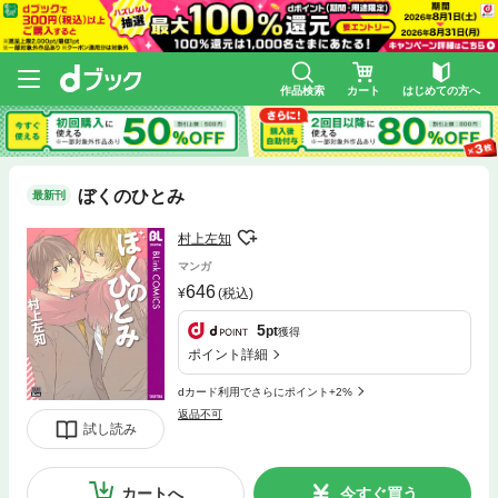
作品検索
カート
はじめての方へ
ぼくのひとみ
最新刊
村上左知
マンガ
646
(税込)
5
pt
獲得
ポイント詳細
dカード利用でさらにポイント+2%
返品不可
試し読み
カートへ
今すぐ買う