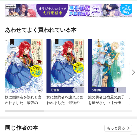
あわせてよく買われている本
妹に婚約者を譲れと言
妹に婚約者を譲れと言
旅の勇者は宿屋の息子
虫か
われました 最強の竜
われました 最強の竜
を逃がさない【分冊
版】
に気に入られてまさか
に気に入られてまさか
版】
の王国乗っ取り？
の王国乗っ取り？【分
冊版】
同じ作者の本
もっと見る