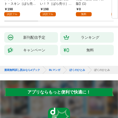
ト・スキン［ばら売
い！？［ばら売り］
版】(1)
【全
り］ 第1話
第1話
198
198
0
0
試読フル
試読フル
無料
新刊配信予定
ランキング
キャンペーン
無料
漫画無料試し読みならdブック
BLマンガ
ぼくのひとみ
ぼくのひとみ
アプリならもっと便利で快適に！