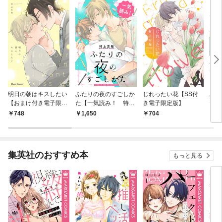
明日の朝はキスしたい
ふたりの夜のすごしか
じれったい花【SS付
ふた
【おまけ付き電子限定
た【一気読み！ 特典
き電子限定版】
た（
版】
ペーパー付】
【電
748
1,650
704
8
集英社のおすすめ本
もっと見る