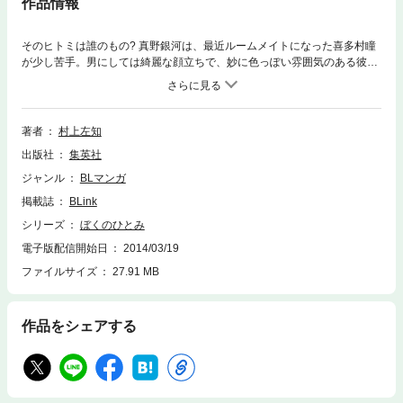
作品情報
そのヒトミは誰のもの? 真野銀河は、最近ルームメイトになった喜多村瞳
が少し苦手。男にしては綺麗な顔立ちで、妙に色っぽい雰囲気のある彼
は、前の寮ではなんと盗撮の被害にあっていたらしい。どう馴染んでいこ
うか悩んでいる中、部屋に戻ると銀河の目に飛び込んできたのはひとりえ
っちに耽る瞳の姿で……!? どうにも危なっかしい瞳が気になるのは、友情
なのか、それとも──… 【同時収録】鍵なんていらない
著者
村上左知
出版社
集英社
ジャンル
BLマンガ
掲載誌
BLink
シリーズ
ぼくのひとみ
電子版配信開始日
2014/03/19
ファイルサイズ
27.91 MB
作品をシェアする