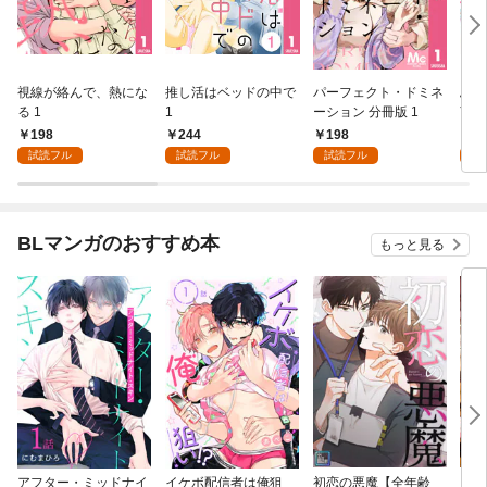
視線が絡んで、熱にな
推し活はベッドの中で
パーフェクト・ドミネ
ふし
る 1
1
ーション 分冊版 1
言っ
198
244
198
2
試読フル
試読フル
試読フル
試
BLマンガのおすすめ本
もっと見る
アフター・ミッドナイ
イケボ配信者は俺狙
初恋の悪魔【全年齢
ライ