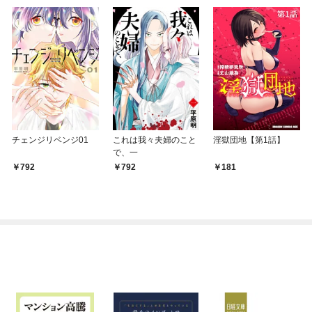
チェンジリベンジ01
これは我々夫婦のこと
淫獄団地【第1話】
で、一
792
792
181