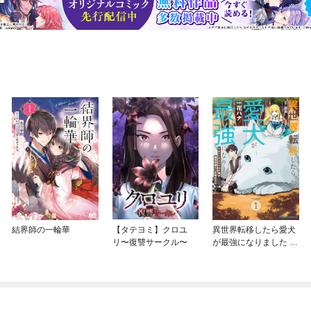
結界師の一輪華
【タテヨミ】クロユ
異世界転移したら愛犬
リ〜復讐サークル〜
が最強になりました ～
シルバーフェンリルと
俺が異世界暮らしを始
めたら～ THE COMIC