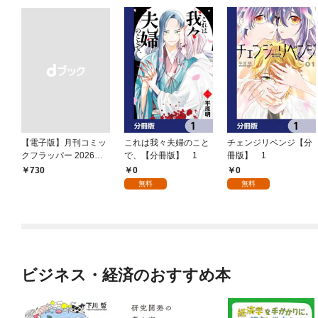
【電子版】月刊コミッ
これは我々夫婦のこと
チェンジリベンジ【分
クフラッパー 2026年9
で、【分冊版】 1
冊版】 1
月号
0
0
￥730
無料
無料
ビジネス・経済のおすすめ本