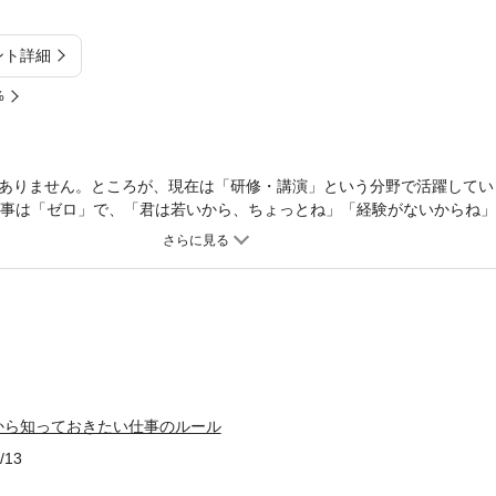
ント詳細
%
ありません。ところが、現在は「研修・講演」という分野で活躍してい
仕事は「ゼロ」で、「君は若いから、ちょっとね」「経験がないからね
そんな成田氏が「研修・講演」という年齢や経験が要求される世界で活
「若いから活躍できない」という悩みをもつ、若手社会人の苦悩を解決
から知っておきたい仕事のルール
/13