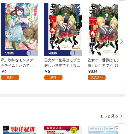
私、蜘蛛なモンスター
乙女ゲー世界はモブに
乙女ゲー世界はモブに
をテイムしたので、ス
厳しい世界です【共和
厳しい世界です【共和
パイダーシルクで裁縫
国編】【分冊版】 1
国編】 ０１
0
0
836
を頑張ります！【分冊
無料
無料
試読フル
版】 1
もっと見る