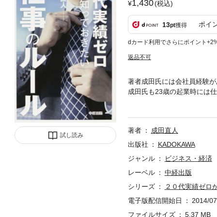
1,430
(税込)
ポイ
13
pt
獲得
dカード利用でさらにポイント+2
返品不可
著者成田氏には会社員経験が
成田氏も23歳の起業時には
る日々が続いたそうです。 
なった50のルールを紹介。
著者
成田直人
試し読み
出版社
KADOKAWA
ジャンル
ビジネス・経済
レーベル
中経出版
シリーズ
２０代実績ゼロ
電子版配信開始日
2014/07
ファイルサイズ
5.37 MB