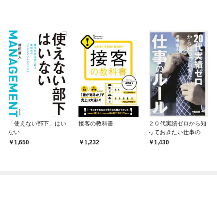
「使えない部下」はい
接客の教科書
２０代実績ゼロから知
ない
っておきたい仕事のル
ール
1,650
1,232
1,430