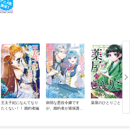
王太子妃になんてなり
病弱な悪役令嬢です
薬屋のひとりごと
たくない！！ 婚約者編
が、婚約者が過保護す
ぎて逃げ出したい(私た
ち犬猿の仲でしたよ
ね！？)