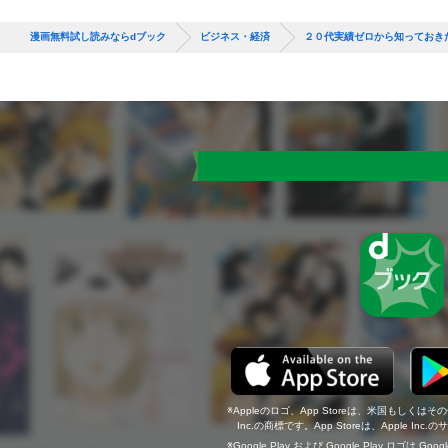
漫画無料試し読みならdブック
ビジネス・経済
２０代実績ゼロから知っておき
Appleのロゴ、App Storeは、米国もしくはそ
Inc.の商標です。App Storeは、Apple In
Google Play および Google Play ロゴは Go