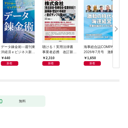
データ錬金術―週刊東
聴ける！実用法律書
海事総合誌COMPASS
C
洋経済ｅビジネス新書
事業者必携 改訂新
2026年7月号 激動の
Ｎo.493
版 中小企業のための
時代の海運経営 主要
440
2,310
1,650
株式会社【株主総会・
邦船社トップに聞く
新着
新着
新着
取締役会・監査役会】
の議事録・登記の手続
きと書式サンプル集
無料