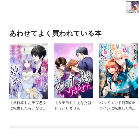
あわせてよく買われている本
【単行本】おデブ悪女
【タテヨミ】あなたは
バッドエンド目前のヒ
に転生したら、なぜか
もういりません
ロインに転生した私、
ラスボス王子様に執着
今世では恋愛するつも
されています
りがチートな兄が離し
てくれません！？@C
OMIC