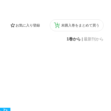
お気に入り登録
未購入巻をまとめて買う
1巻から
|
最新刊から