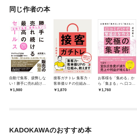
同じ作者の本
自動で集客、疲弊しな
接客ガチトレ 集客力・
お客様を「集める」か
い！勝手に売れ続ける
客単価ＵＰの仕組み、
ら「集まる」へ 口コミ
最高のセールス 店頭
教えます
だけで繁盛店を作る究
1,980
1,870
1,760
販売、車・保険の営
極の集客術
業、士業まで！
KADOKAWAのおすすめ本