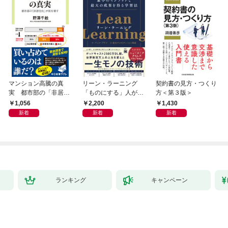
マンション高騰の真
リーン・ラーニング
契約書の見方・つくり
実 都市部の「非居住
「ものにする」人が自
方＜第３版＞
化」が街を壊す
然とやっている 最小の
1,056
2,200
1,430
インプットで最大の成
新着
新着
新着
果を得る学習法
ランキング
キャンペーン