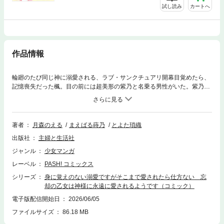
試し読み
カートへ
作品情報
輪廻のたび同じ神に溺愛される、ラブ・サンクチュアリ開幕目覚めたら、
記憶喪失だった楓。目の前には超美形の紫乃と名乗る男性がいた。紫乃は
筑紫の土地神、楓は巫女の生まれ変わりらしい。「俺と楓は夫婦の運命だ
から」天涯孤独に生まれる宿命の楓を、輪廻のたびに紫乃が迎え入れ福岡
を中心に、あやかしの祓いをしてきたという。楓は武器である、交通ICカ
ード・はやかけんと神楽鈴を手にしても何も思い出せないまま、紫乃との
著者
月森のえる
まえばる蒔乃
とよた瑣織
生活は始まって…？
出版社
主婦と生活社
ジャンル
少女マンガ
レーベル
PASH! コミックス
シリーズ
身に覚えのない溺愛ですがそこまで愛されたら仕方ない 忘
却の乙女は神様に永遠に愛されるようです（コミック）
電子版配信開始日
2026/06/05
ファイルサイズ
86.18 MB