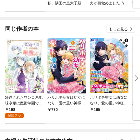
私、隣国の皇太子殿下
力が目覚めました うち
奪さ
と偽装婚約することに
の子、可愛いけれど最
ど、
なりました（※ただ
強です！？
のん
し、殿下の本命は私み
る
たいです！？）
同じ作者の本
もっと見る
冷遇されたワンコ系地
ハリボテ聖女は幼女に
ハリボテ聖女は幼女に
ワケ
味令嬢は魔術学園でワ
なり、愛の重い神様と
なり、愛の重い神様と
逆転
ケあり女装王子に溺愛
追放ライフを満喫する
追放ライフを満喫する
を迎
198
770
165
1,
される 【連載版】１
（コミック） 1
（コミック） 分冊版 1
ロジ
試読フル