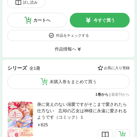
試し読み
カートへ
今すぐ買う
作品をチェックする
作品情報へ
シリーズ
全1冊
お気に入り登録
未購入巻をまとめて買う
1巻から
|
最新刊から
身に覚えのない溺愛ですがそこまで愛されたら
仕方ない 忘却の乙女は神様に永遠に愛される
ようです（コミック）１
825