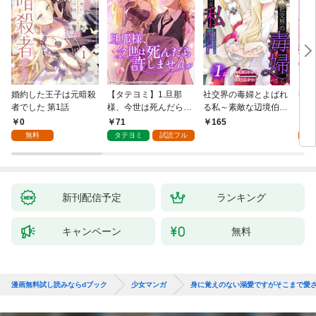
婚約した王子は元暗殺
【タテヨミ】1.旦那
社交界の毒婦とよばれ
視線
者でした 第1話
様、今世は死んだら許
る私～素敵な辺境伯令
る 1
しません
息に腕を折られたの
0
71
1
165
で、責任とってもらい
無料
タテヨミ
試読フル
試
ます～［ばら売り］
第1話
新刊配信予定
ランキング
キャンペーン
無料
漫画無料試し読みならdブック
少女マンガ
身に覚えのない溺愛ですがそこまで愛