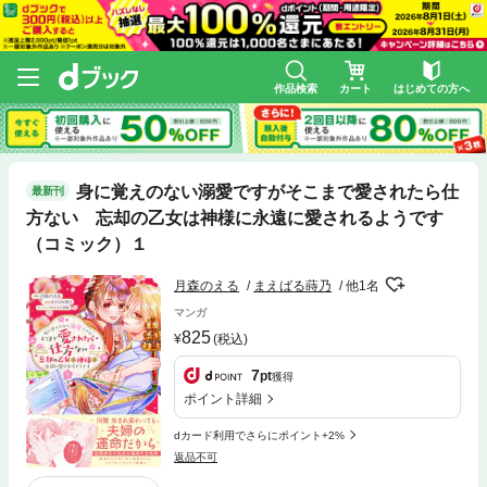
作品検索
カート
はじめての方へ
身に覚えのない溺愛ですがそこまで愛されたら仕
最新刊
方ない 忘却の乙女は神様に永遠に愛されるようです
（コミック）１
月森のえる
まえばる蒔乃
他1名
マンガ
825
(税込)
7
pt
獲得
ポイント詳細
dカード利用でさらにポイント+2%
返品不可