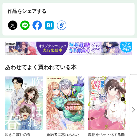
作品をシェアする
あわせてよく買われている本
吹きこぼれの春
婚約者に忘れられた
魔物をペット化する能
冒険