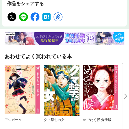
作品をシェアする
あわせてよく買われている本
アシガール
クマ撃ちの女
めでたく候 分冊版
シェ
版 