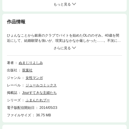
もっと見る
作品情報
ひょんなことから銀座のクラブでバイトを始めたOLののぞみ。40歳を間
近にして、結婚願望も強いが、現実はなかなか厳しかった……。不況にあ
えぐ銀座のクラブの実態と、女としては下り坂の主人公の悲しい現実をコ
ミカルに描く注目作品!!
著者
ぬまじりよしみ
出版社
双葉社
ジャンル
女性マンガ
レーベル
ジュールコミックス
掲載誌
Jourすてきな主婦たち
シリーズ
ふまんたれブー
電子版配信開始日
2014/05/23
ファイルサイズ
36.75 MB