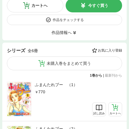
カートへ
今すぐ買う
作品をチェックする
作品情報へ
シリーズ
全6冊
お気に入り登録
未購入巻をまとめて買う
1巻から
|
最新刊から
ふまんたれブー （1）
770
試し読み
カートへ
ふまんたれブー （2）