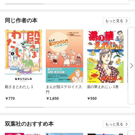
ー×
じめ
同じ作者の本
もっと見る
殿さまとわたし 1
まんが脱ステロイド入
湯の華えれじぃ 1巻
かっ
門
（分
話】
770
1,650
550
2
双葉社のおすすめ本
もっと見る