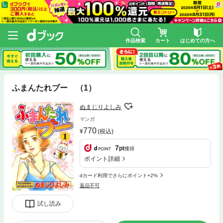
作品検索
カート
はじめての方へ
ふまんたれブー （1）
ぬまじりよしみ
マンガ
770
(税込)
7
pt
獲得
ポイント詳細
dカード利用でさらにポイント+2%
返品不可
試し読み