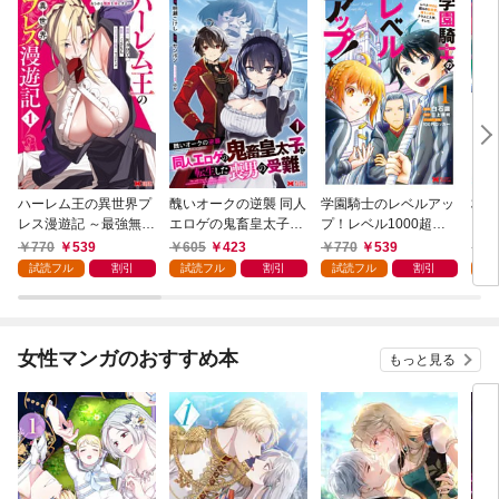
ハーレム王の異世界プ
醜いオークの逆襲 同人
学園騎士のレベルアッ
村人
レス漫遊記 ～最強無双
エロゲの鬼畜皇太子に
プ！レベル1000超え
ライ
のおじさんはあらゆる
転生した喪男の受難
の転生者、落ちこぼれ
770
539
605
423
770
539
7
種族を嫁にする～（コ
（コミック） 1
クラスに入学。そし
試読フル
割引
試読フル
割引
試読フル
割引
試
ミック） 1
て、（コミック） 1
女性マンガのおすすめ本
もっと見る