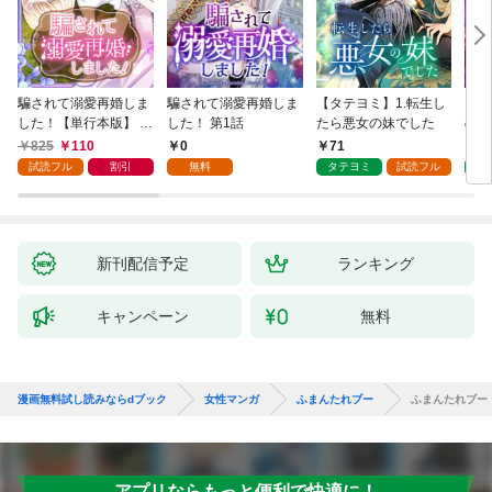
騙されて溺愛再婚しま
騙されて溺愛再婚しま
【タテヨミ】1.転生し
【タ
した！【単行本版】 1
した！ 第1話
たら悪女の妹でした
の私
巻
825
110
0
71
7
試読フル
割引
無料
タテヨミ
試読フル
タ
新刊配信予定
ランキング
キャンペーン
無料
漫画無料試し読みならdブック
女性マンガ
ふまんたれブー
ふまんたれブー
アプリならもっと便利で快適に！