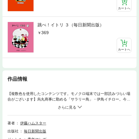
カートへ
跳べ！イトリ ３（毎日新聞出版）
369
カートへ
作品情報
【複数色を使用したコンテンツです。モノクロ端末では一部読みづらい場
合がございます】烏丸商事に勤める「サラリー鳥」・伊鳥イチロー。今回
も天然全開のイトリが巻き起こすおとぼけエピソードがてんこもりの爆笑
4コママンガ。「言わなきゃよかった」「もどかしさ」「報・連・相」「R
PG」「鳥拓」など、181編に加え、描き下ろし「マドンナの夜じたく」を
収録。「毎日新聞デジタル」で好評連載中の「跳べ！イトリ」、電子書籍
著者
伊藤ハムスター
化第3弾！ 【収録作品】言わなきゃよかった／郷愁／もどかしさ／経験
出版社
毎日新聞出版
者は語る／報・連・相／ずれ／RPG／ユミちゃんの双子／脱羽毛／泡洗顔
／鳥拓／流出／料理男子／工夫／井の中／犬とカステラ／クラッシャー上