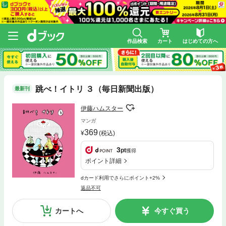
作品検索
カート
はじめての方へ
跳べ！イトリ ３（毎日新聞出版）
最新刊
伊藤ハムスター
マンガ
369
(税込)
3
pt
獲得
ポイント詳細
dカード利用でさらにポイント+2%
返品不可
カートへ
今すぐ買う