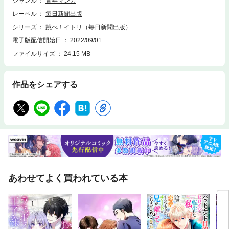
ジャンル
青年マンガ
司／本当の絶望／冬の弊害／誘導／コロコロ／ハキハキ／やぶへび／ちこ
レーベル
毎日新聞出版
くちこく／ウィン ウィン／ピンチ／曲線美……and more.
シリーズ
跳べ！イトリ（毎日新聞出版）
電子版配信開始日
2022/09/01
ファイルサイズ
24.15 MB
作品をシェアする
あわせてよく買われている本