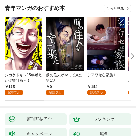
青年マンガのおすすめ本
もっと見る
シカケドキ～15年考え
前の住人がやって来た
シアワセな家族１
16
た復讐計画～１
第1話
地獄
165
0
154
1
試読フル
試読フル
試読フル
試
新刊配信予定
ランキング
キャンペーン
無料