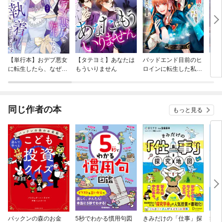
【単行本】おデブ悪女
【タテヨミ】あなたは
バッドエンド目前のヒ
【タ
に転生したら、なぜか
もういりません
ロインに転生した私、
リ〜
ラスボス王子様に執着
今世では恋愛するつも
されています
りがチートな兄が離し
てくれません！？@C
OMIC
同じ作者の本
もっと見る
パックンの森のお金
5秒でわかる慣用句図
きみだけの「仕事」探
5秒