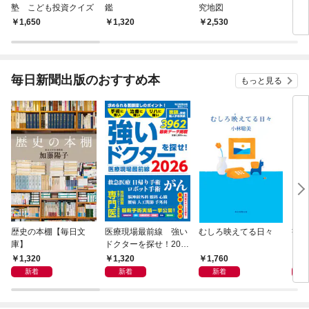
塾 こども投資クイズ
鑑
究地図
図鑑
1,650
1,320
2,530
1,
毎日新聞出版のおすすめ本
もっと見る
歴史の本棚【毎日文
医療現場最前線 強い
むしろ映えてる日々
書く
庫】
ドクターを探せ！202
6
1,320
1,320
1,760
2,
新着
新着
新着