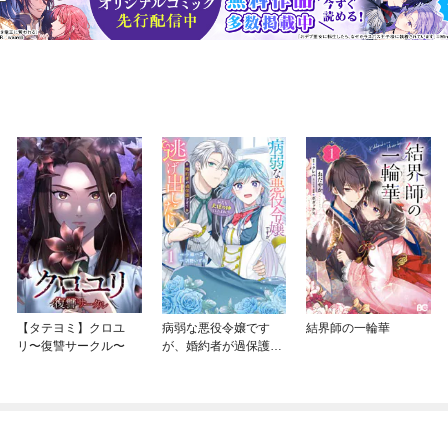
【タテヨミ】クロユ
病弱な悪役令嬢です
結界師の一輪華
リ〜復讐サークル〜
が、婚約者が過保護す
ぎて逃げ出したい(私た
ち犬猿の仲でしたよ
ね！？)