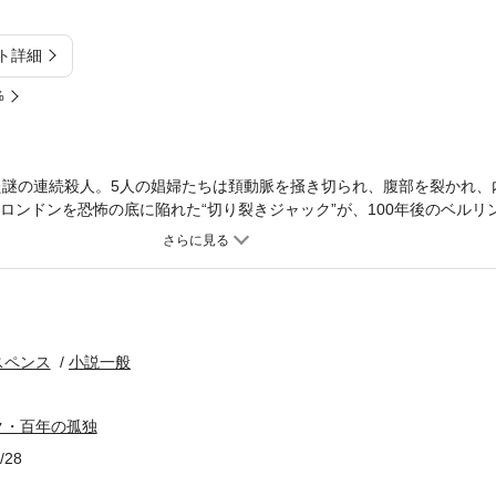
ト詳細
%
きた謎の連続殺人。5人の娼婦たちは頚動脈を掻き切られ、腹部を裂かれ、
ロンドンを恐怖の底に陥れた“切り裂きジャック”が、100年後のベルリ
裂きジャック事件」を完全に解き明かした、本格ミステリー不朽の傑作
スペンス
小説一般
ク・百年の孤独
/28