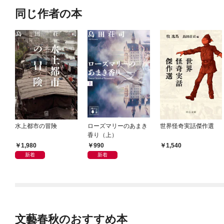
同じ作者の本
水上都市の冒険
ローズマリーのあまき
世界怪奇実話傑作選
香り（上）
1,980
990
1,540
新着
新着
文藝春秋のおすすめ本