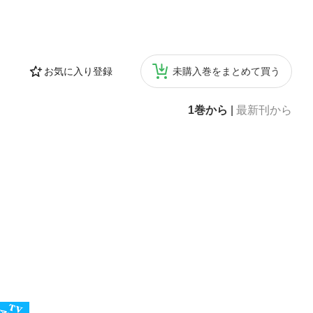
お気に入り登録
未購入巻をまとめて買う
1巻から
|
最新刊から