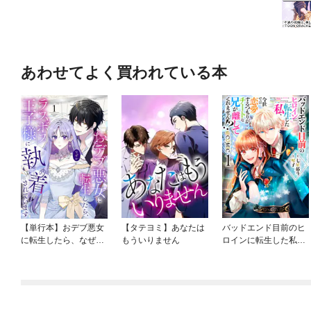
あわせてよく買われている本
【単行本】おデブ悪女
【タテヨミ】あなたは
バッドエンド目前のヒ
に転生したら、なぜか
もういりません
ロインに転生した私、
ラスボス王子様に執着
今世では恋愛するつも
されています
りがチートな兄が離し
てくれません！？@C
OMIC