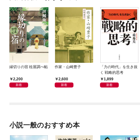
縁切りの宿 桂屋調べ帖
作家・山崎豊子
「力の時代」を生き抜
く 戦略的思考
2,200
2,600
1,899
新着
新着
新着
小説一般のおすすめ本