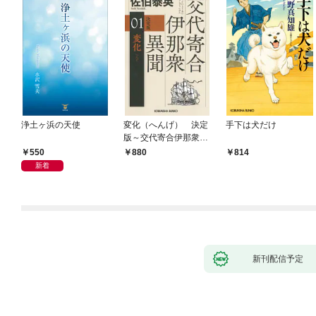
浄土ヶ浜の天使
変化（へんげ） 決定
手下は犬だけ
版～交代寄合伊那衆異
聞（1）～
550
880
814
新着
新刊配信予定