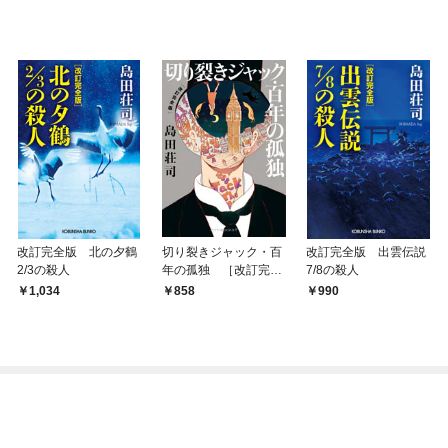
改訂完全版 北の夕鶴
切り裂きジャック・百
改訂完全版 出雲伝説
2/3の殺人
年の孤独 ［改訂完全
7/8の殺人
版］
1,034
858
990