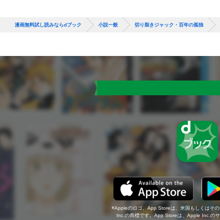
漫画無料試し読みならdブック
小説一般
切り裂きジャック・百年の孤独
Appleのロゴ、App Storeは、米国もしくはそ
Inc.の商標です。App Storeは、Apple In