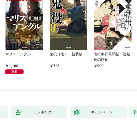
マリスアングル
鬼役（壱） 新装版
南町奉行異聞帖 襤褸
舟の以栢
1,100
726
990
新着
ランキング
キャンペーン