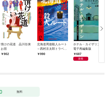
情けの花道 品川任侠
北海道周遊殺人ルート
ホテル・カイザリン
お宿
～西村京太郎トラベル
電子再編集版
ミステリー・セレクシ
687
902
990
ョン（1）～
新着
無料