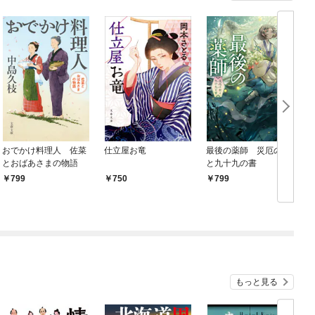
おでかけ料理人 佐菜
仕立屋お竜
最後の薬師 災厄の村
とおばあさまの物語
と九十九の書
799
750
799
もっと見る