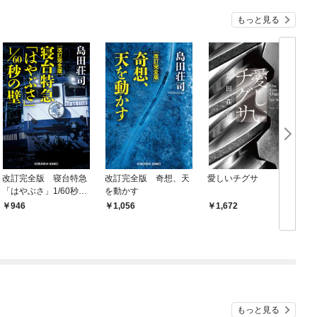
もっと見る
改訂完全版 寝台特急
改訂完全版 奇想、天
愛しいチグサ
「はやぶさ」1/60秒の
を動かす
壁
946
1,056
1,672
もっと見る