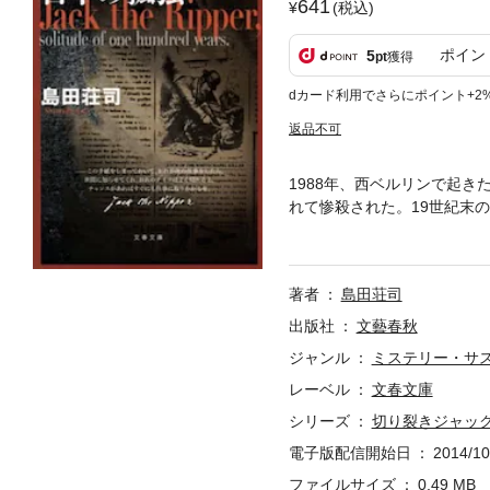
641
(税込)
ポイン
5
pt
獲得
dカード利用でさらにポイント+2
返品不可
1988年、西ベルリンで起
れて惨殺された。19世紀末の
世界犯罪史上最大の謎「切り
著者
島田荘司
出版社
文藝春秋
ジャンル
ミステリー・サ
レーベル
文春文庫
シリーズ
切り裂きジャッ
電子版配信開始日
2014/10
ファイルサイズ
0.49 MB