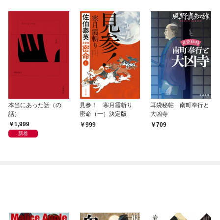
本当にあった話（の
見参！ 寒月霞斬り
耳袋秘帖 南町奉行と
話）
密命（一）決定版
大凶寺
1,999
999
709
新着