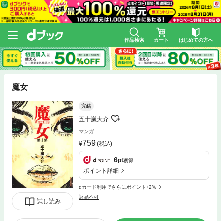
作品検索
カート
はじめての方へ
魔女
完結
五十嵐大介
マンガ
759
(税込)
6
pt
獲得
ポイント詳細
dカード利用でさらにポイント+2%
返品不可
試し読み