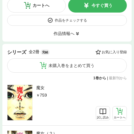
カートへ
今すぐ買う
作品をチェックする
作品情報へ
全2冊
シリーズ
お気に入り登録
完結
未購入巻をまとめて買う
1巻から
|
最新刊から
魔女
759
試し読み
カートへ
魔女（２）