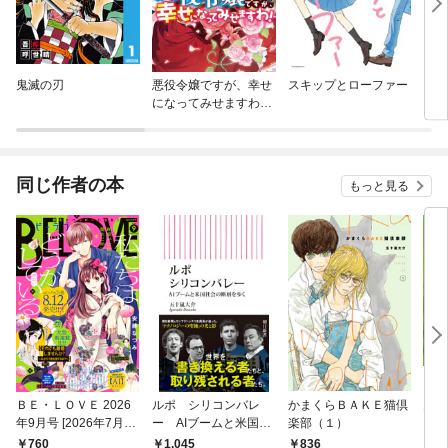
鬼滅の刃
悪役令嬢ですが、幸せ
スキップとローファー
コー
になってみせますわ！
アンソロジーコミッ
ク
同じ作者の本
もっと見る
ＢＥ・ＬＯＶＥ 2026
ルポ シリコンバレ
かまくらＢＡＫＥ猫倶
月虫
年9月号 [2026年7月31
ー AIブームと米国社
楽部（１）
日発売]
会の断層を歩く
760
1,045
836
1,