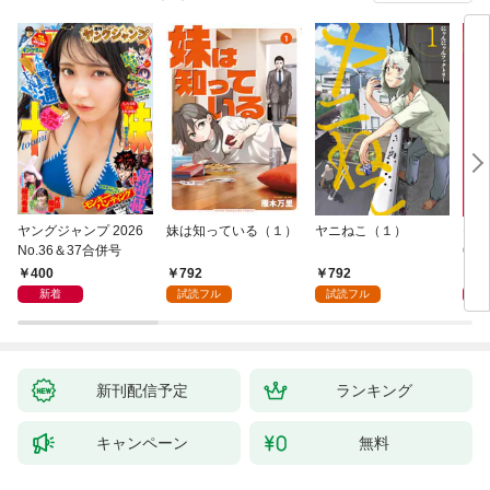
ヤングジャンプ 2026
妹は知っている（１）
ヤニねこ（１）
モー
No.36＆37合併号
6・3
日発
400
792
792
4
新着
試読フル
試読フル
新刊配信予定
ランキング
キャンペーン
無料