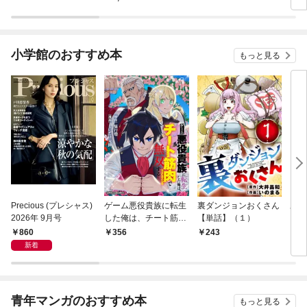
小学館のおすすめ本
もっと見る
Precious (プレシャス)
ゲーム悪役貴族に転生
裏ダンジョンおくさん
あや
2026年 9月号
した俺は、チート筋肉
【単話】（１）
し夫
で無双する【単話】
倉で
860
356
243
1
（１）
る～
新着
青年マンガのおすすめ本
もっと見る