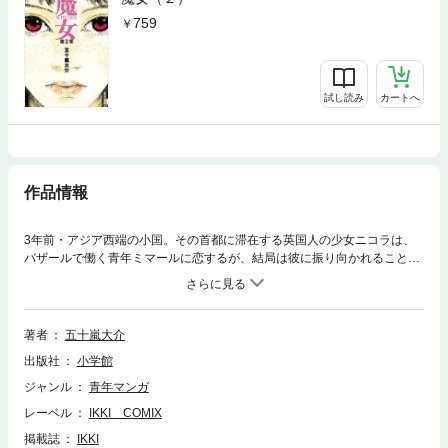
759
試し読み
カートへ
作品情報
3年前・アジア西端の小国。その首都に滞在する英国人の少女ニコラは、
バザールで働く青年ミマールに恋するが、結局は彼に振り向かれることな
く帰国した。だが、自尊心の高いニコラは屈辱をずっと忘れず、富と名
声、そして“世界の秘密”を手に入れた後、“力”を使いバザールの相談役たち
を怪死させる事件を引き起こす。ニコラの復讐の魔の手は、ミマールの愛
する孫娘・ハセキへと…
著者
五十嵐大介
出版社
小学館
ジャンル
青年マンガ
レーベル
IKKI COMIX
掲載誌
IKKI