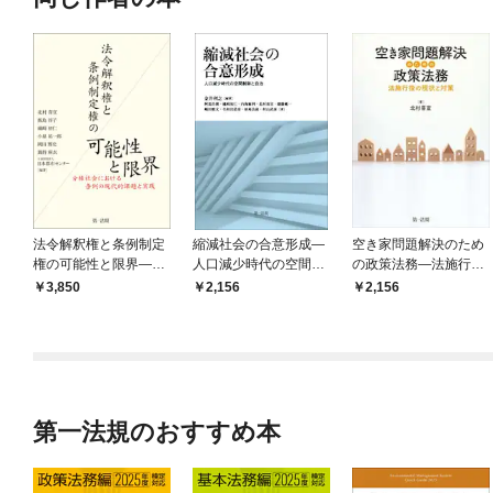
法令解釈権と条例制定
縮減社会の合意形成—
空き家問題解決のため
権の可能性と限界—分
人口減少時代の空間制
の政策法務―法施行後
権社会における条例の
御と自治—
の現状と対策―
3,850
2,156
2,156
現代的課題と実践
第一法規のおすすめ本