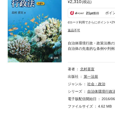
2,310
(税込)
ポイ
21
pt
獲得
dカード利用でさらにポイント+2
返品不可
自治体環境行政・政策法務の
自治体の先進的な条例や判例
るすべての人々に向けて分権
著者
北村喜宣
出版社
第一法規
ジャンル
社会・政治
シリーズ
自治体環境行政
電子版配信開始日
2016/06
ファイルサイズ
4.62 MB