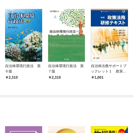
自治体環境行政法 第
自治体環境行政法 第
自治体法務サポートブ
６版
７版
ックレット１ 政策法
務研修テキスト第２版
2,310
2,310
1,001