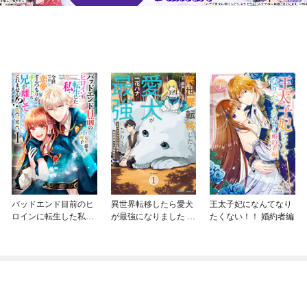
バッドエンド目前のヒ
異世界転移したら愛犬
王太子妃になんてなり
ロインに転生した私、
が最強になりました ～
たくない！！ 婚約者編
今世では恋愛するつも
シルバーフェンリルと
りがチートな兄が離し
俺が異世界暮らしを始
てくれません！？@C
めたら～ THE COMIC
OMIC