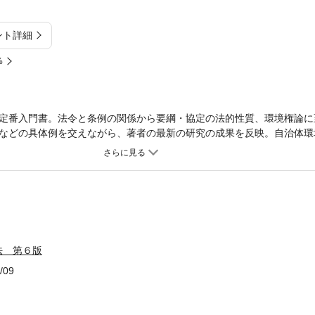
ント詳細
%
定番入門書。法令と条例の関係から要綱・協定の法的性質、環境権論に
などの具体例を交えながら、著者の最新の研究の成果を反映。自治体環
時代の条例のあり方を示した、実務と理論の一冊。
法 第６版
/09