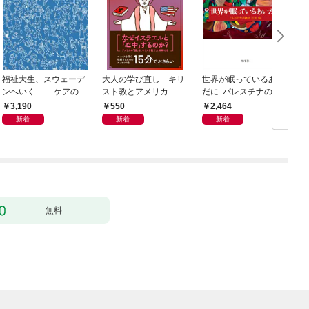
福祉大生、スウェーデ
大人の学び直し キリ
世界が眠っているあい
ンへいく ――ケアのそ
スト教とアメリカ
だに: パレスチナの物
の先へ――15人が見た
語、言葉、傷
3,190
550
2,464
民主主義の景色――
新着
新着
新着
無料