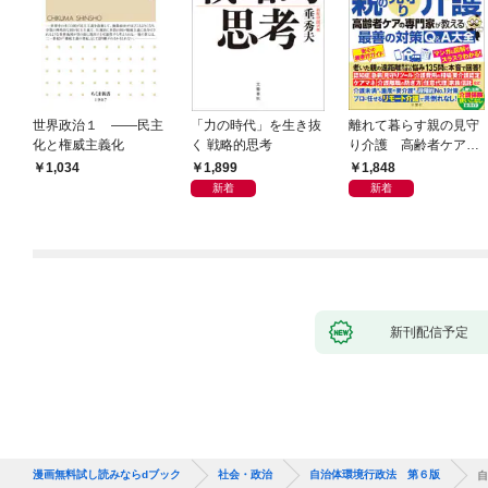
世界政治１ ――民主
「力の時代」を生き抜
離れて暮らす親の見守
化と権威主義化
く 戦略的思考
り介護 高齢者ケアの
専門家が教える最善の
1,899
1,848
1,034
対策Q＆A大全
新着
新着
新刊配信予定
漫画無料試し読みならdブック
社会・政治
自治体環境行政法 第６版
自