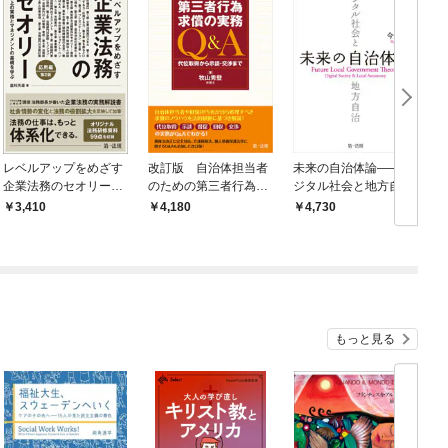
レベルアップをめざす
改訂版 自治体担当者
未来の自治体論——デ
企業法務のセオリー
のための第三者行為求
ジタル社会と地方自治
応用編 一段上の実務と
償の実務Ｑ＆Ａ
3,410
4,180
4,730
マネジメントの基礎を
学ぶ 第２版
もっと見る