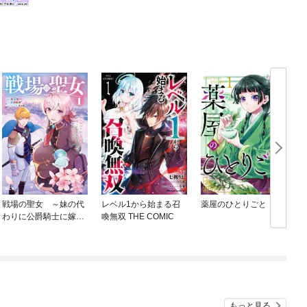
戦場の聖女 ～妹の代
レベル1から始まる召
薬屋のひとりごと
わりに公爵騎士に嫁ぐ
喚無双 THE COMIC
ことになりましたが、
今は幸せです～
もっと見る