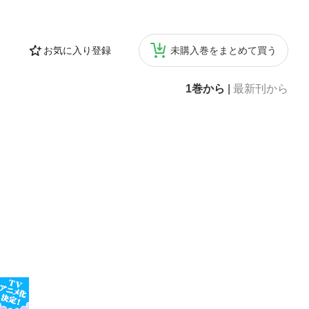
お気に入り登録
未購入巻をまとめて買う
1巻から
|
最新刊から