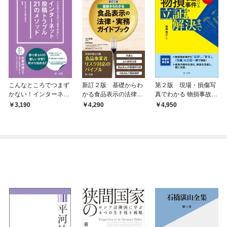
こんなところでつまず
新訂２版 基礎からわ
第２版 現場・損傷写
かない！インターネッ
かる食品表示の法律・
真でわかる 物損事故事
ト投稿トラブル２１の
実務ガイドブック
件における立証から解
3,190
4,290
4,950
メソッド
決まで