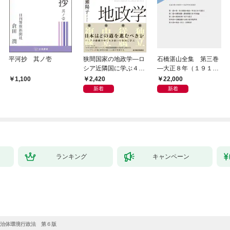
平河抄 其ノ壱
狭間国家の地政学―ロ
石橋湛山全集 第三巻
シア近隣国に学ぶ４つ
―大正８年（１９１
の生き残り戦略
９）－大正９年（１９
2,420
22,000
1,100
２０）
新着
新着
ランキング
キャンペーン
治体環境行政法 第６版