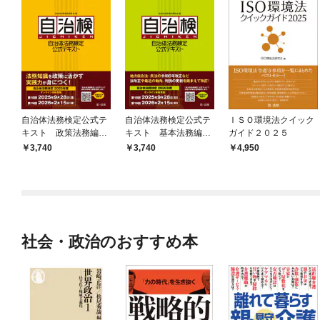
自治体法務検定公式テ
自治体法務検定公式テ
ＩＳＯ環境法クイック
キスト 政策法務編
キスト 基本法務編
ガイド２０２５
２０２５年度検定対応
２０２５年度検定対応
3,740
3,740
4,950
社会・政治のおすすめ本