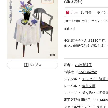
396
(税込)
ポイン
3
pt
獲得
dカード利用でさらにポイント+2
返品不可
小池真理子さんは1990年
ルマの運転免許を取得しまし
新しい視界がひらけて来るよ
やお酒や猫についてのたくさ
は語っているのかもしれませ
著者
小池真理子
試し読み
出版社
KADOKAWA
ジャンル
エッセイ・随筆
レーベル
角川文庫
シリーズ
猫を抱いて長電
電子版配信開始日
2014/09
ファイルサイズ
1.18 MB