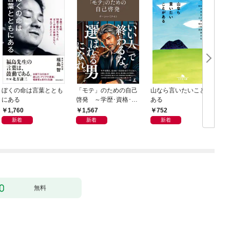
ぼくの命は言葉ととも
「モテ」のための自己
山なら言いたいことが
にある
啓発 ～学歴･資格･音
ある
楽･スポーツ･身長･整
1,760
1,567
752
形･美容･ダイエット･
新着
新着
新着
ファッション～
無料