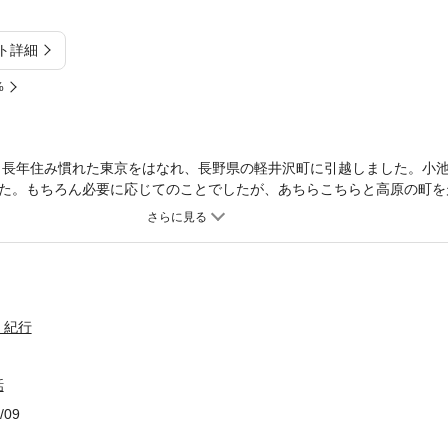
ト詳細
%
春、長年住み慣れた東京をはなれ、長野県の軽井沢町に引越しました。小
た。もちろん必要に応じてのことでしたが、あちらこちらと高原の町を
うだったと言っています。この本には、小池さんが喧噪の中で書き続け
んのエッセイが収められています。心やさしく生きることの難しさと大
ん。
・紀行
話
/09