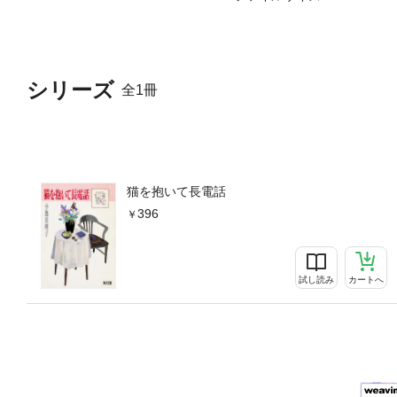
シリーズ
全1冊
猫を抱いて長電話
396
試し読み
カートへ