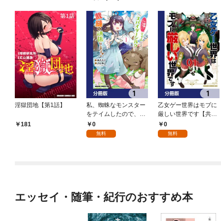
淫獄団地【第1話】
私、蜘蛛なモンスター
乙女ゲー世界はモブに
をテイムしたので、ス
厳しい世界です【共和
パイダーシルクで裁縫
国編】【分冊版】 1
0
0
181
を頑張ります！【分冊
無料
無料
版】 1
エッセイ・随筆・紀行のおすすめ本