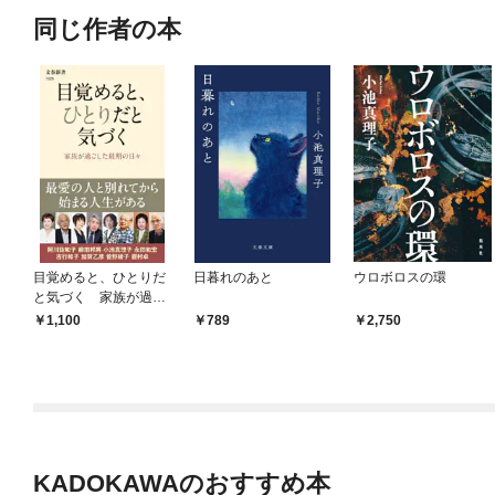
同じ作者の本
目覚めると、ひとりだ
日暮れのあと
ウロボロスの環
と気づく 家族が過ご
した最期の日々
1,100
789
2,750
KADOKAWAのおすすめ本