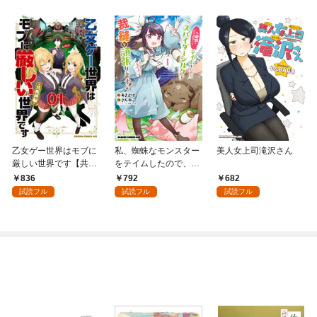
乙女ゲー世界はモブに
私、蜘蛛なモンスター
美人女上司滝沢さん
厳しい世界です【共和
をテイムしたので、ス
国編】 ０１
パイダーシルクで裁縫
836
792
682
を頑張ります！ 1
試読フル
試読フル
試読フル