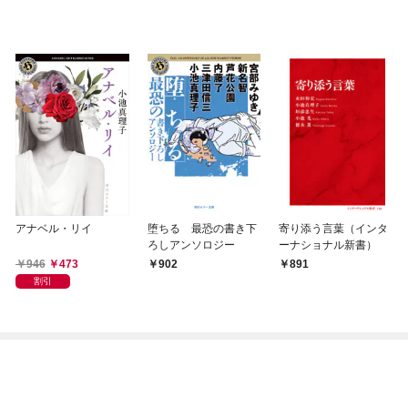
アナベル・リイ
堕ちる 最恐の書き下
寄り添う言葉（インタ
ろしアンソロジー
ーナショナル新書）
946
473
902
891
割引