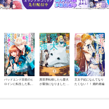
バッドエンド目前のヒ
異世界転移したら愛犬
王太子妃になんてなり
ロインに転生した私、
が最強になりました ～
たくない！！ 婚約者編
今世では恋愛するつも
シルバーフェンリルと
りがチートな兄が離し
俺が異世界暮らしを始
てくれません！？@C
めたら～ THE COMIC
OMIC