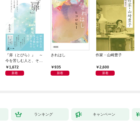
『扉（とびら）』 ～
きれはし
作家・山崎豊子
今を苦しむ人と、その
ご家族、そして「あな
1,672
935
2,600
た」へ～
新着
新着
新着
ランキング
キャンペーン