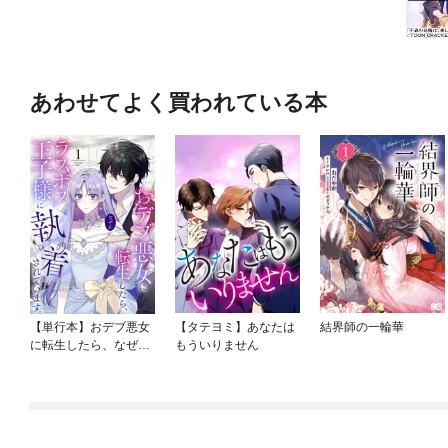
あわせてよく買われている本
【単行本】おデブ悪女
【タテヨミ】あなたは
結界師の一輪華
に転生したら、なぜか
もういりません
ラスボス王子様に執着
されています