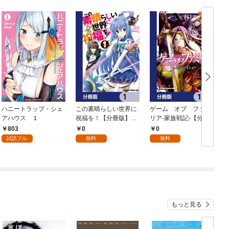
ハニートラップ・シェ
この素晴らしい世界に
ゲーム オブ ファミ
アハウス １
祝福を！【分冊版】
リア-家族戦記-【分冊
イ
1
版】 1
803
0
0
試読フル
無料
無料
もっと見る