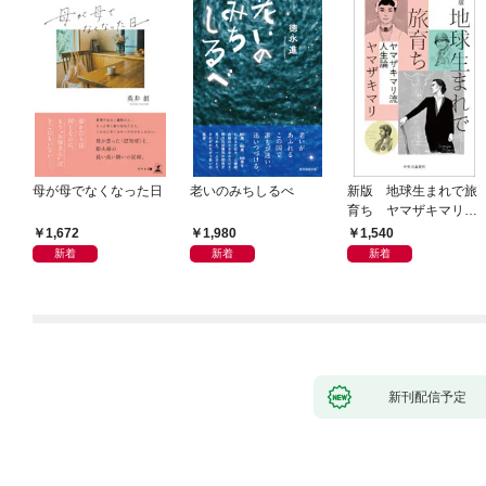
母が母でなくなった日
老いのみちしるべ
新版 地球生まれで旅
育ち ヤマザキマリ流
人生論
1,672
1,980
1,540
新着
新着
新着
新刊配信予定