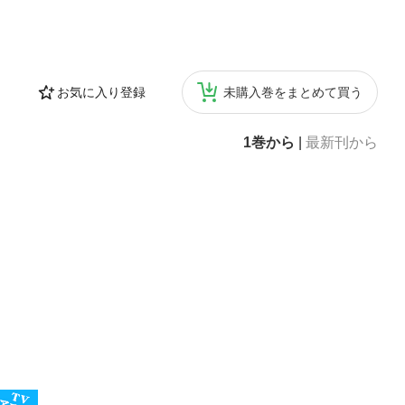
お気に入り登録
未購入巻をまとめて買う
1巻から
|
最新刊から