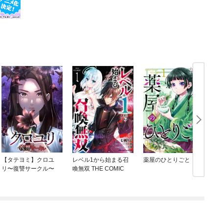
【タテヨミ】クロユ
レベル1から始まる召
薬屋のひとりごと
リ〜復讐サークル〜
喚無双 THE COMIC