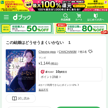
作品検索
カート
はじめての方へ
この結婚はどうせうまくいかない １
Cheong-gwa
CHACHAKIM
他1名
マンガ
1,144
(税込)
10
pt
獲得
ポイント詳細
dカード利用でさらにポイント+2%
返品不可
試し読み