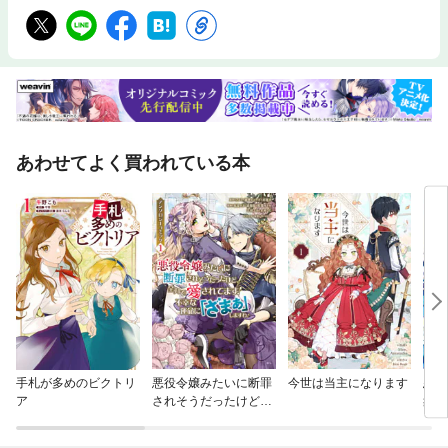
あわせてよく買われている本
手札が多めのビクトリ
悪役令嬢みたいに断罪
今世は当主になります
悪役
ア
されそうだったけど、
象の
全力で愛されてます！
@C
不幸な運命に「ざま