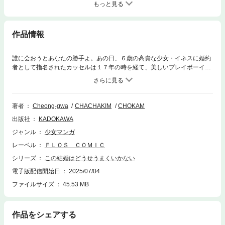
もっと見る
作品情報
誰に会おうとあなたの勝手よ。あの日、６歳の高貴な少女・イネスに婚約
者として指名されたカッセルは１７年の時を経て、美しいプレイボーイに
成長していた。そんな彼の自由奔放な私生活は当然婚約者であるイネスの
耳にも入っていたが、なぜか彼女は気に留めていないようで…？予測不可
能な愛の物語が、いま始まる――！！
著者
Cheong-gwa
CHACHAKIM
CHOKAM
出版社
KADOKAWA
ジャンル
少女マンガ
レーベル
ＦＬＯＳ ＣＯＭＩＣ
シリーズ
この結婚はどうせうまくいかない
電子版配信開始日
2025/07/04
ファイルサイズ
45.53 MB
作品をシェアする