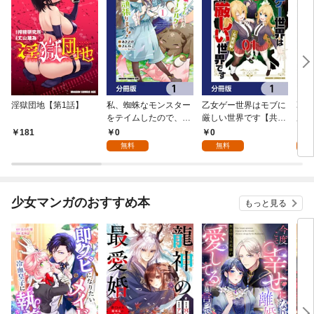
淫獄団地【第1話】
私、蜘蛛なモンスター
乙女ゲー世界はモブに
乙女
をテイムしたので、ス
厳しい世界です【共和
厳し
パイダーシルクで裁縫
国編】【分冊版】 1
国
0
0
8
181
を頑張ります！【分冊
無料
無料
試
版】 1
少女マンガのおすすめ本
もっと見る