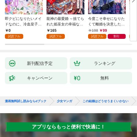
即クビになりたいメイ
龍神の最愛婚 ～捨てら
今度こそ幸せになりた
鬼条
ドなのに、冷血皇子に
れた姫巫女の幸福な嫁
くて離婚を決意したと
見初
執着されています第1
入り～: 1
ころ、無表情な旦那様
～１
0
165
198
99
1
話
が「愛してる」と言っ
試読フル
試読フル
試読フル
割引
試
てきました。1
新刊配信予定
ランキング
キャンペーン
無料
漫画無料試し読みならdブック
少女マンガ
この結婚はどうせうまくいかない
アプリならもっと便利で快適に！