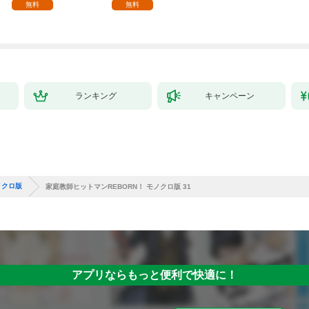
る。1
を目指すモブ転生者～
無料
無料
ランキング
キャンペーン
ノクロ版
家庭教師ヒットマンREBORN！ モノクロ版 31
アプリならもっと便利で快適に！