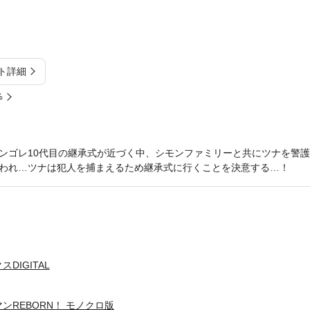
ト詳細
%
ンゴレ10代目の継承式が近づく中、シモンファミリーと共にツナを警
われ…ツナは犯人を捕まえるため継承式に行くことを決意する…！
DIGITAL
ンREBORN！ モノクロ版