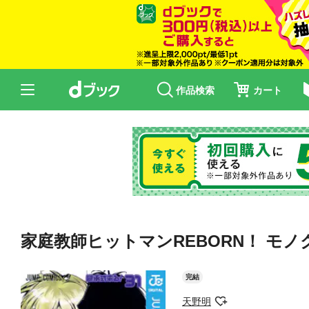
作品検索
カート
家庭教師ヒットマンREBORN！ モノク
完結
天野明