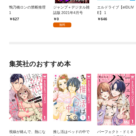
鴨乃橋ロンの禁断推理
ジャンプ＋デジタル雑
エルドライブ【elDLIV
1
誌版 2021年4月号
E】 1
0
627
646
無料
集英社のおすすめ本
視線が絡んで、熱にな
推し活はベッドの中で
パーフェクト・ドミネ