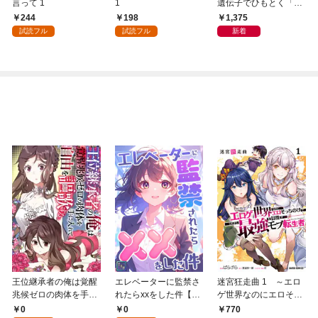
言って 1
1
遺伝子でひもとく「最
良の友」の進化
244
198
1,375
試読フル
試読フル
新着
王位継承者の俺は覚醒
エレベーターに監禁さ
迷宮狂走曲 1 ～エロ
兆候ゼロの肉体を手に
れたらxxをした件【全
ゲ世界なのにエロそっ
入れて自由を謳歌す
年齢版】(1)
ちのけでひたすら最強
0
0
770