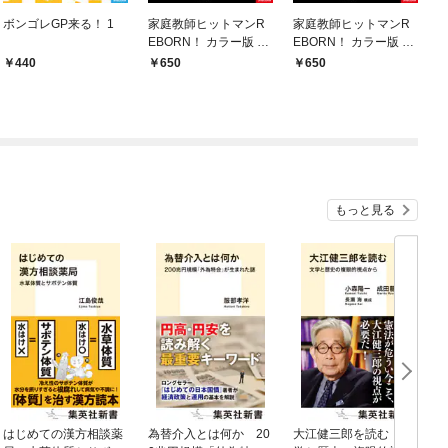
ボンゴレGP来る！ 1
家庭教師ヒットマンR
家庭教師ヒットマンR
EBORN！ カラー版 日
EBORN！ カラー版 黒
常編 1
曜・ヴァリアー編 1
440
650
650
もっと見る
はじめての漢方相談薬
為替介入とは何か 20
大江健三郎を読む 文
ヤ