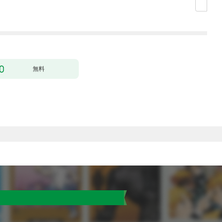
超強化して最強パーテ
ー】
ィー目指します～【単
行本版】 1巻
無料