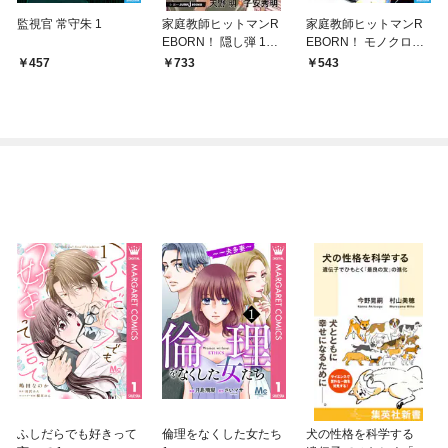
監視官 常守朱 1
家庭教師ヒットマンR
家庭教師ヒットマンR
EBORN！ 隠し弾 1
EBORN！ モノクロ版
骸・幻想
1
457
733
543
ふしだらでも好きって
倫理をなくした女たち
犬の性格を科学する