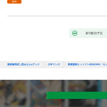
１
無料
新刊配信予定
漫画無料試し読みならdブック
少年マンガ
家庭教師ヒットマンREBORN！ モ