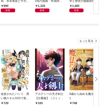
局 水草体質とサボテ
0兆円規模「外為特
学と歴史の複眼的視点
N
ン体質
会」が生まれた謎
から
990
1,320
1,485
新着
新着
新着
もっと見る
追放されたパシリ、買
アカデミーの天才剣士
8歳から始める魔法学
い物スキルSSSで装備
【分冊版】（コミッ
1
無双 ～買ったモノを
ク） １話【フルカラ
720
165
748