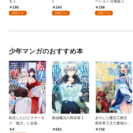
る 1
1
ーション 分冊版 1
198
244
198
試読フル
試読フル
試読フル
少年マンガのおすすめ本
転生したけどステータ
創成魔法の再現者 1
きのした魔法工務店
ス「魅力」に全振
異世界工法で最強の家
り！？(1)
づくりを（コミック）
0
682
748