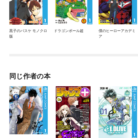
黒子のバスケ モノクロ
ドラゴンボール超
僕のヒーローアカデミ
版
ア
同じ作者の本