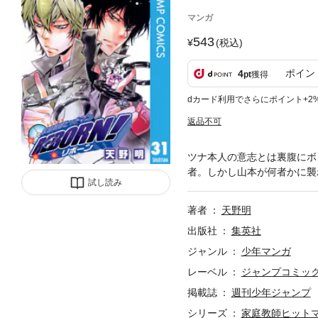
マンガ
543
(税込)
ポイン
4
pt
獲得
dカード利用でさらにポイント+2
返品不可
ツナ本人の意志とは裏腹にボ
者。しかし山本が何者かに襲
試し読み
著者
天野明
出版社
集英社
ジャンル
少年マンガ
レーベル
ジャンプコミックス
掲載誌
週刊少年ジャンプ
シリーズ
家庭教師ヒットマ