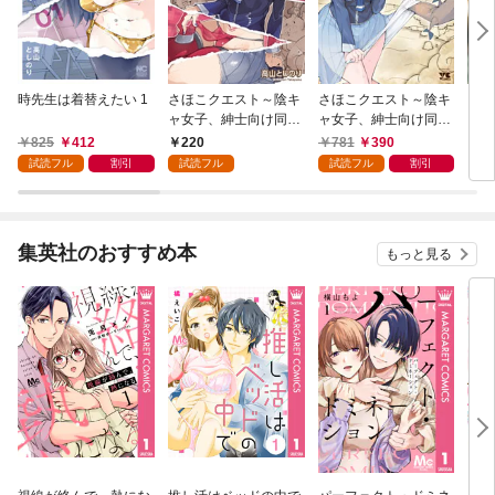
時先生は着替えたい 1
さほこクエスト～陰キ
さほこクエスト～陰キ
どこ
ャ女子、紳士向け同人
ャ女子、紳士向け同人
ピオ
RPG世界で勇者になる
RPG世界で勇者になる
825
412
220
781
390
5
～(話売り) #1
～ 1
試読フル
割引
試読フル
試読フル
割引
集英社のおすすめ本
もっと見る