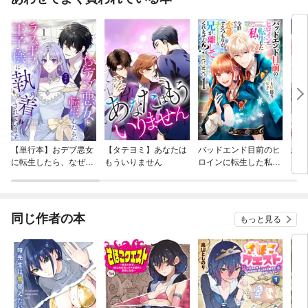
【単行本】おデブ悪女
【タテヨミ】あなたは
バッドエンド目前のヒ
結界
に転生したら、なぜか
もういりません
ロインに転生した私、
ラスボス王子様に執着
今世では恋愛するつも
されています
りがチートな兄が離し
てくれません！？@C
OMIC
同じ作者の本
もっと見る