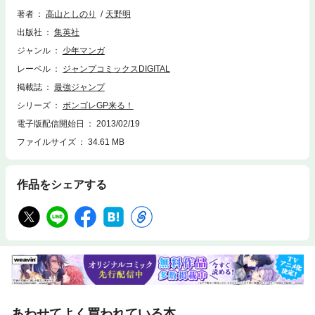
著者
高山としのり
天野明
出版社
集英社
ジャンル
少年マンガ
レーベル
ジャンプコミックスDIGITAL
掲載誌
最強ジャンプ
シリーズ
ボンゴレGP来る！
電子版配信開始日
2013/02/19
ファイルサイズ
34.61 MB
作品をシェアする
あわせてよく買われている本