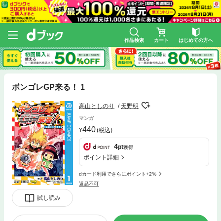
作品検索
カート
はじめての方へ
ボンゴレGP来る！ 1
高山としのり
天野明
マンガ
440
(税込)
4
pt
獲得
ポイント詳細
dカード利用でさらにポイント+2%
返品不可
試し読み