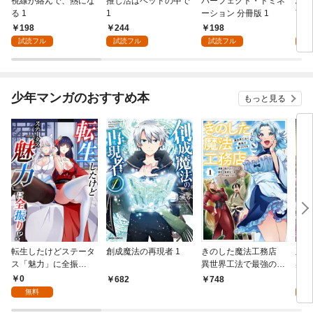
視線が絡んで、熱にな
推し活はベッドの中で
パーフェクト・ドミネ
ふし
る 1
1
ーション 分冊版 1
言っ
198
244
198
2
試読フル
試読フル
試読フル
試
少年マンガのおすすめ本
もっと見る
転生したけどステータ
創成魔法の再現者 1
きのした魔法工務店
王位
ス「魅力」に全振
異世界工法で最強の家
兆候
り！？(1)
づくりを（コミック）
入れ
0
0
682
748
１
る。
無料