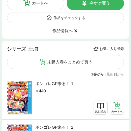
カートへ
今すぐ買う
作品をチェックする
作品情報へ
シリーズ
全3冊
お気に入り登録
未購入巻をまとめて買う
1巻から
|
最新刊から
ボンゴレGP来る！ 1
440
試し読み
カートへ
ボンゴレGP来る！ 2