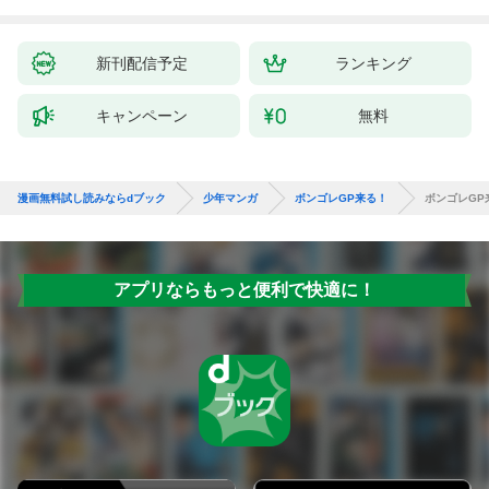
新刊配信予定
ランキング
キャンペーン
無料
漫画無料試し読みならdブック
少年マンガ
ボンゴレGP来る！
ボンゴレGP
アプリならもっと便利で快適に！