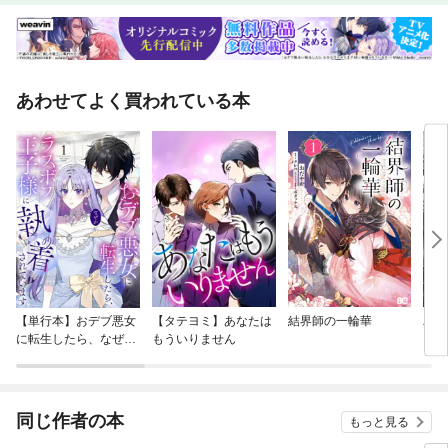
あわせてよく買われている本
【単行本】おデブ悪女
【タテヨミ】あなたは
結界師の一輪華
バッ
に転生したら、なぜか
もういりません
ロイ
ラスボス王子様に執着
今世
されています
りが
てく
OMI
同じ作者の本
もっと見る