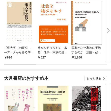
「東大卒」の研究 ―
社会を結びなおす 教
国家がなぜ家族に干渉
「日
―データからみる学歴
育・仕事・家族の連携
するのか 法案・政策
国？
エリート
へ
の背後にあるもの
ータ
990
627
1,760
1,
る
大月書店のおすすめ本
もっと見る