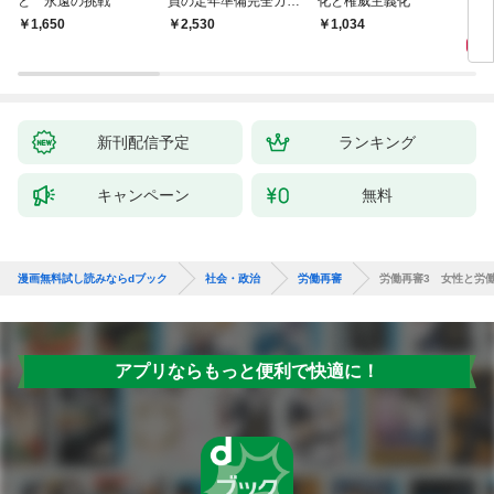
と 永遠の挑戦
員の定年準備完全ガイ
化と権威主義化
く 
ド
1,
￥1,650
￥2,530
1,034
新刊配信予定
ランキング
キャンペーン
無料
漫画無料試し読みならdブック
社会・政治
労働再審
労働再審3 女性と労
アプリならもっと便利で快適に！