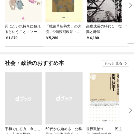
死にたい気持ちに触れ
「戦後革新勢力」の奔
高度成長の時代１ 復
世界
るということ：ソーシ
流 : 占領後期政治・社
興と離陸
ス経
ャルワーカーが見てい
会運動史論1948-1950
1,870
5,280
4,180
2,
る景色
社会・政治のおすすめ本
もっと見る
平和で在る力 今ここ
50代から始める 公務
世界政治１ ――民主
「力