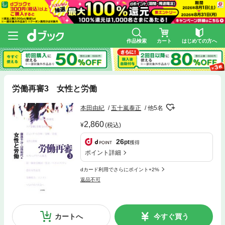
作品検索
カート
はじめての方へ
労働再審3 女性と労働
本田由紀
五十嵐泰正
他5名
2,860
(税込)
26
pt
獲得
ポイント詳細
dカード利用でさらにポイント+2%
返品不可
カートへ
今すぐ買う