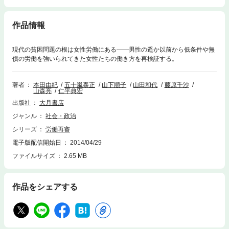
作品情報
現代の貧困問題の根は女性労働にある――男性の遥か以前から低条件や無
償の労働を強いられてきた女性たちの働き方を再検証する。
著者
本田由紀
五十嵐泰正
山下順子
山田和代
藤原千沙
山森亮
仁平典宏
出版社
大月書店
ジャンル
社会・政治
シリーズ
労働再審
電子版配信開始日
2014/04/29
ファイルサイズ
2.65 MB
作品をシェアする