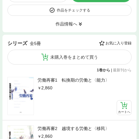
作品をチェックする
作品情報へ
シリーズ
全5冊
お気に入り登録
未購入巻をまとめて買う
1巻から
|
最新刊から
労働再審1 転換期の労働と〈能力〉
2,860
カートへ
労働再審2 越境する労働と〈移民〉
2,860