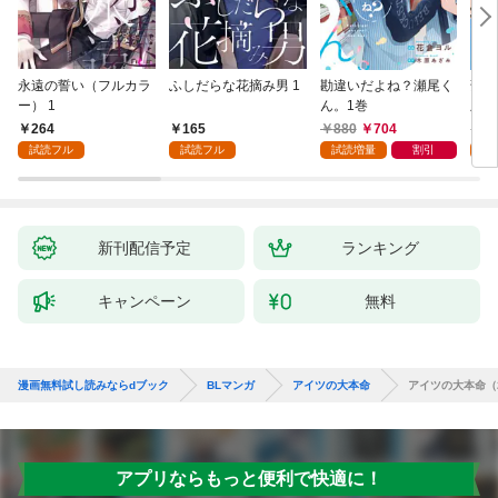
永遠の誓い（フルカラ
ふしだらな花摘み男 1
勘違いだよね？瀬尾く
薄明
ー） 1
ん。1巻
版】
264
165
880
704
8
試読フル
試読フル
試読増量
割引
試
新刊配信予定
ランキング
キャンペーン
無料
漫画無料試し読みならdブック
BLマンガ
アイツの大本命
アイツの大本命（
アプリならもっと便利で快適に！