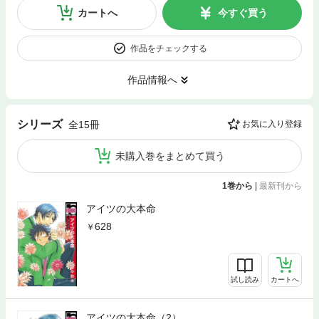
カートへ
今すぐ買う
作品をチェックする
作品情報へ
シリーズ
全15冊
お気に入り登録
未購入巻をまとめて買う
1巻から
|
最新刊から
アイツの大本命
628
試し読み
カートへ
アイツの大本命（2）