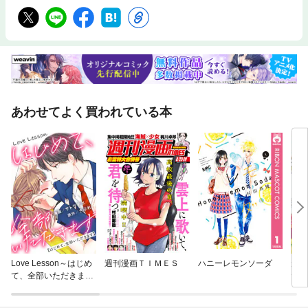
あわせてよく買われている本
Love Lesson～はじめ
週刊漫画ＴＩＭＥＳ
ハニーレモンソーダ
元悪
て、全部いただきます
たの
～ 分冊版
しよ
【単