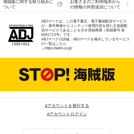
海賊版に関する取り組みに
お客さまのご利用端末から
ついて
の情報の外部送信について
ABJマークは、この電子書店・電子書籍配信サービス
が、著作権者からコンテンツ使用許諾を得た正規版配
信サービスであることを示す登録商標（登録番号 第
6091713号）です。
ABJマークの詳細、ABJマークを掲示しているサービス
の一覧はこちら
→
https://aebs.or.jp/
dアカウントを発行する
dアカウントログイン