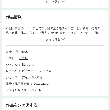
もっと見る
作品情報
不細工軍団の一人…チビでツリ目で全くモテない吉田と、校内一のモテ
男・佐藤。他人に言えない過去を持つ佐藤は、もうずっと一途に吉田に片
想い中。その執着振りに、純情な吉田はほだされて…!? 『ブサカワ』キ
ュート人気で大爆発の2巻、遂に登場!! 単行本おまけショートもばっちり
収録！
著者
田中鈴木
出版社
リブレ
ジャンル
BLマンガ
レーベル
ビーボーイコミックス
シリーズ
アイツの大本命
電子版配信開始日
2012/11/30
ファイルサイズ
29.78 MB
作品をシェアする