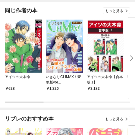
同じ作者の本
もっと見る
アイツの大本命
いきなりCLIMAX！豪
アイツの大本命【合本
明日
華版vol.1
版 1】
628
1,320
3,182
2
リブレのおすすめ本
もっと見る