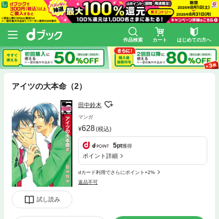
作品検索
カート
はじめての方へ
アイツの大本命（2）
田中鈴木
マンガ
628
(税込)
5
pt
獲得
ポイント詳細
dカード利用でさらにポイント+2%
返品不可
試し読み