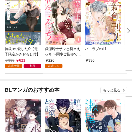
特級αの愛したΩ【電
貞潔騎士サマと初々え
バニラブvol.1
偽者
子限定かきおろし付】
っち 〜閨事ご指導でき
どで
かねます！〜（1）
888
621
220
330
1
試読増量
割引
試読フル
BLマンガのおすすめ本
もっと見る