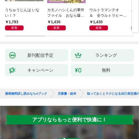
うちゅうじんは いな
カモノハシくんの事件
ウルトラマンテオ
星の
い！？
ファイル おなら爆
＆ 全ウルトラヒーロ
いグ
弾！ 危機イッパツ編
ー大集合 あそべるず
1,793
1,430
1,430
7
かん
新着
新着
新着
新刊配信予定
ランキング
キャンペーン
無料
漫画無料試し読みならdブック
児童書・絵本
知っておくとラクになる自己肯定感の
アプリならもっと便利で快適に！