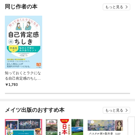
同じ作者の本
もっと見る
知っておくとラクにな
る自己肯定感のちしき
中高生の悩みと不安に
1,793
向き合うヒント
メイツ出版のおすすめ本
もっと見る