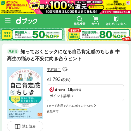
作品検索
カート
はじめての方へ
知っておくとラクになる自己肯定感のちしき 中
最新刊
高生の悩みと不安に向き合うヒント
平石賢二
1,793
(税込)
16
pt
獲得
ポイント詳細
dカード利用でさらにポイント+2%
返品不可
試し読み