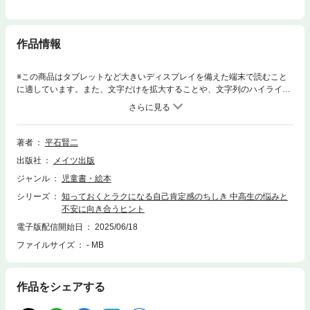
作品情報
※この商品はタブレットなど大きいディスプレイを備えた端末で読むこと
に適しています。また、文字だけを拡大することや、文字列のハイライ
ト、検索、辞書の参照、引用などの機能が使用できません。★ 正しく知
ることが気持ちのサポートになる。★ 本来の意味や捉え方を理解して
「自己肯定感」とうまく付き合ってゆこう。 ＊「 高い・低い」ってどう
いうこと? ＊色々な自己○○感という言葉とはどう違う? ＊こんな気持ち
著者
平石賢二
や行動は自己肯定感が 関係している?◇◆◇ 監修者からのコメント
出版社
メイツ出版
◇◆◇中学生、高校生は思春期または青年期と呼ばれる発達段階にあり、子
どもからおとなへの移行期として位置づけられています。この時期には心
ジャンル
児童書・絵本
と身体が著しく成長していきますが、同時に小学校から中学校、高等学校
シリーズ
知っておくとラクになる自己肯定感のちしき 中高生の悩みと
へと短期間で進学を繰り返すという学校環境の大きな変化を経験します。
不安に向き合うヒント
そのため自分自身に対する見方も状況によって大きく変化し揺れ動く可能
性があります。自意識の高まりと共に他者からどう見られているかという
電子版配信開始日
2025/06/18
ことについても小学生のとき以上に意識するようになります。本書は、中
ファイルサイズ
- MB
学生や高校生が自分に対するやさしさや思いやりをこれまで以上にもてる
ようになり、自己肯定感を高めていけるようになるためのヒントをたくさ
ん紹介しています。書かれているヒントのすべてを身につける必要はあり
作品をシェアする
ません。自分の心に留まったメッセージに出会えたなら、それを大切に
し、その考え方を普段から心がけていくような習慣を身につけることで、