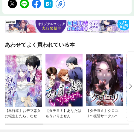
自分自身への信頼と価値を一層感じられるようになると思います。読者の
皆様が、自分の大きな可能性を信じ、自分らしい生き方を実現していかれ
ることを心より願っています。平石 賢二◇◆◇ 主な目次 ◇◆◇☆第1章
自己肯定感について知る!＊ 自己肯定感のキホン＊ 自己肯定感の「自
己」って何?＊ どんな意味なの？ 「自己肯定」と似た言葉たち＊ 自
己肯定感が心や行動に与える影響・・・など☆第2章 自分は自己肯定で
きてる?＊ 自分の自己肯定感をチェックしよう☆第3章 自己肯定感と付
き合うには ＊ 自己肯定感は一生で変化する＊ 自己肯定感はどうして
あわせてよく買われている本
下がる?＊ そもそも今は心も体も落ち着かない時期!＊ 自己肯定感を高
めることはできる!・・・など☆第4章 自己肯定感の悩みあるある＊ 友
達の意見に流される!＊ 親友が他の子と仲良くしているのが嫌＊ 勉強、
運動、周りと同じことができない自分が嫌＊ 友達に頼ることができな
い・・・など☆第5章 自己肯定を高めるトレーニング＊ あせらず少し
ずつ高めていこう!＊ 今日できたことを書き出してみる＊ しっかり寝
て、早起きしてみる＊ SNSからたまには離れてみる・・・など
【単行本】おデブ悪女
【タテヨミ】あなたは
【タテヨミ】クロユ
病弱
に転生したら、なぜか
もういりません
リ〜復讐サークル〜
が、
ラスボス王子様に執着
ぎて
されています
たち
ね！