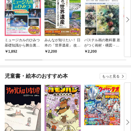
ミュージカルのひみつ
みんなが知りたい！ 日
パステル画の教科書 差
自由
基礎知識から舞台裏ま
本の「世界遺産」 改訂
がつく画材・構図・表
く！
で まるっとフカボリB
版 未来に遺すわたした
現技法を極める
乳パ
1,892
2,200
2,200
1,
OOK
ちの文化と自然
作 
児童書・絵本のおすすめ本
もっと見る