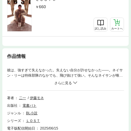
660
試し読み
カートへ
作品情報
彼は、強すぎて失えなかった。失えない自分が許せなかった――。ネイサ
ン・リーは特殊部隊のなかでも、飛び抜けて強い。そんなネイサンが唯一
気に食わないクレイ・ウォルマンは理知的で、なにもかもがネイサンと反
対だった。ある日、上層部から不可解な命令が下される。突如現れた謎の
島へ、秘密裏に上陸をし“調査”をすること。謎の島に関わるうちに、ネイ
サンたちは上層部への猜疑心を膨らませていく。なんのために戦うのか？
著者
二一
伊藤モネ
島での記憶が、傷ついた心を徐々に蝕んでいく。見えない傷を癒やすかの
出版社
電書バト
ように、ネイサンはクレイを求めた。苦しみを、痛みを共有できるのは、
もうお互いしかいない。まだ失っていない――。だから、まだやれる。謎
ジャンル
BL小説
の島ヒュプノスを巡り、やがて世界が大きく動き始めた。
シリーズ
ＬＯＳＴ
電子版配信開始日
2025/06/15