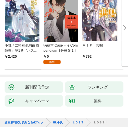
小説「二哈和他的白猫
病案本 Case File Com
ＶＩＰ 共鳴
アイ
師尊」第1巻（ハスキ
pendium［分冊版１］
つい
ーとかれのしろねこし
0
9
2,420
792
ずん）
無料
新刊配信予定
ランキング
キャンペーン
無料
漫画無料試し読みならdブック
BL小説
ＬＯＳＴ
ＬＯＳＴ I