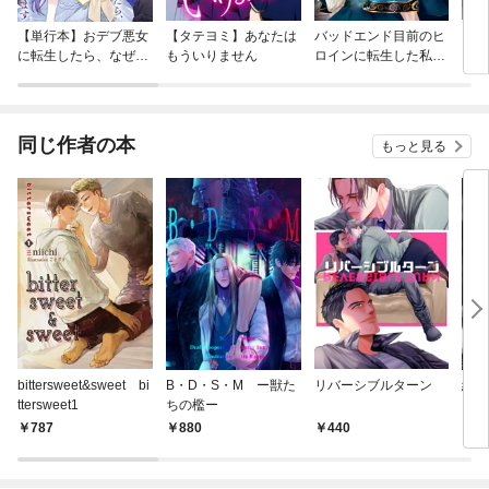
【単行本】おデブ悪女
【タテヨミ】あなたは
バッドエンド目前のヒ
【タ
に転生したら、なぜか
もういりません
ロインに転生した私、
リ〜
ラスボス王子様に執着
今世では恋愛するつも
されています
りがチートな兄が離し
てくれません！？@C
OMIC
同じ作者の本
もっと見る
bittersweet&sweet bi
B・D・S・M ー獣た
リバーシブルターン
緋色
ttersweet1
ちの檻ー
787
880
440
4