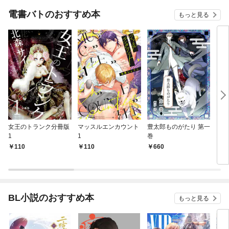
電書バトのおすすめ本
もっと見る
女王のトランク分冊版
マッスルエンカウント
豊太郎ものがたり 第一
ちび
1
1
巻
おた
110
110
660
5
BL小説のおすすめ本
もっと見る