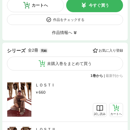
カートへ
今すぐ買う
作品をチェックする
作品情報へ
全2冊
シリーズ
お気に入り登録
完結
未購入巻をまとめて買う
1巻から
|
最新刊から
ＬＯＳＴ I
660
試し読み
カートへ
ＬＯＳＴ II