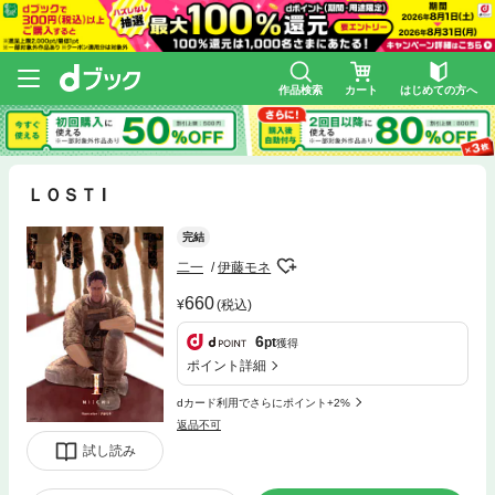
作品検索
カート
はじめての方へ
ＬＯＳＴ I
完結
二一
伊藤モネ
660
(税込)
6
pt
獲得
ポイント詳細
dカード利用でさらにポイント+2%
返品不可
試し読み