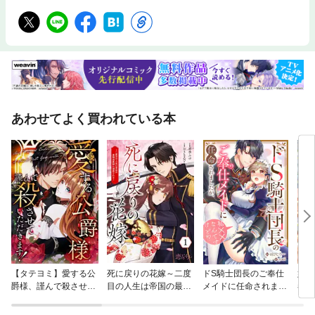
あわせてよく買われている本
【タテヨミ】愛する公
死に戻りの花嫁～二度
ドS騎士団長のご奉仕
婚約
爵様、謹んで殺させて
目の人生は帝国の最強
メイドに任命されまし
者で
いただきます！
退魔師に溺愛される～
たが、私××なんですけ
ど！？（分冊版）