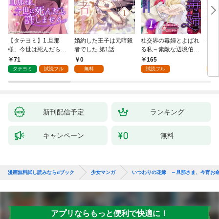
【タテヨミ】1.旦那
婚約した王子は元暗殺
社交界の毒婦とよばれ
視線
様、今世は死んだら許
者でした 第1話
る私～素敵な辺境伯令
る 1
しません
息に腕を折られたの
71
0
165
1
で、責任とってもらい
タテヨミ
試読フル
無料
試読フル
試
ます～［ばら売り］
第1話
新刊配信予定
ランキング
キャンペーン
無料
漫画無料試し読みならdブック
少女マンガ
いつわりの花嫁 ～旦那さま、今宵お
アプリならもっと便利で快適に！