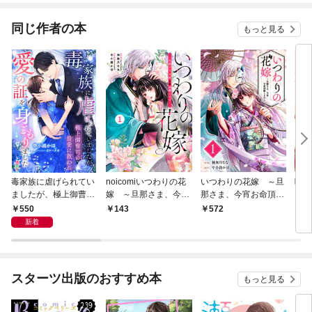
同じ作者の本
もっと見る
毒家族に虐げられてい
noicomiいつわりの花
いつわりの花嫁 ～旦
呪血
ましたが、極上御曹司
嫁 ～旦那さま、今宵
那さま、今宵お命頂戴
の最愛に救われ愛の証
お命頂戴します～1巻
します～1巻
550
143
572
7
を身ごもりました
新着
スターツ出版のおすすめ本
もっと見る