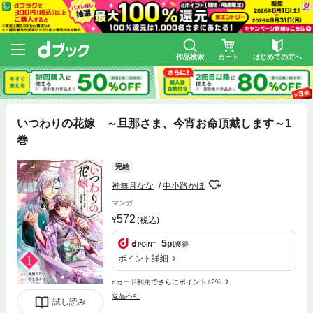
作品検索
カート
はじめての方へ
いつわりの花嫁 ～旦那さま、今宵お命頂戴します～1
巻
完結
神無月なな
中小路かほ
マンガ
572
(税込)
5
pt
獲得
ポイント詳細
dカード利用でさらにポイント+2%
返品不可
試し読み