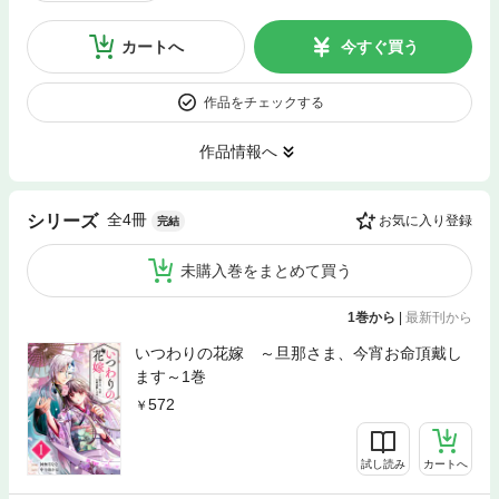
カートへ
今すぐ買う
作品をチェックする
作品情報へ
全4冊
シリーズ
お気に入り登録
完結
未購入巻をまとめて買う
1巻から
|
最新刊から
いつわりの花嫁 ～旦那さま、今宵お命頂戴し
ます～1巻
572
試し読み
カートへ