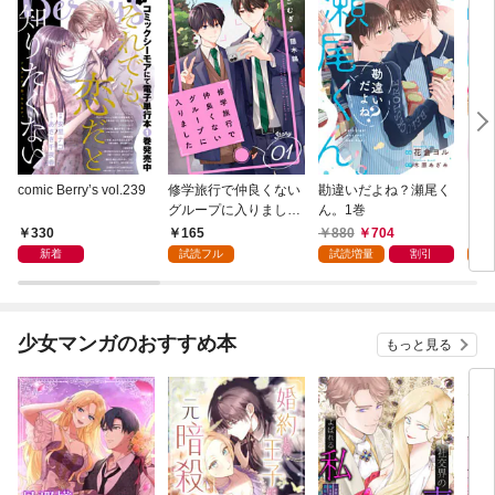
comic Berry’s vol.239
修学旅行で仲良くない
勘違いだよね？瀬尾く
ここ
グループに入りました
ん。1巻
以上
【単話版】1巻
巻
330
165
880
704
1
新着
試読フル
試読増量
割引
試
少女マンガのおすすめ本
もっと見る