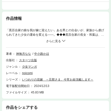
作品情報
「黒百合家の娘を我が嫁に迎えたい」ある男との出会いが、家族から虐げ
られてきた少女の運命を変える――。◆◆◆黒百合家の長女・和葉は、呪術
家の最高峰“神導位”を代々受け継ぐ黒百合家に生まれたにも関わらず、呪
術が扱えない“無能”。早くに才能が開花した妹・乙葉と比較され、虐げら
れる孤独な日々を送っている。ある日、“神導位”を決める儀式に乙葉の付
き添いとして訪れた和葉は、狐の面を付け、翡翠の瞳を持った美しい男と
著者
神無月なな
中小路かほ
出会う。彼の名は東雲玻玖。呪術師最高峰の力を持つ玻玖は、黒百合家に
出版社
スターツ出版
代わって“神導位”に選ばれる。さらに和葉を嫁にしたいと縁談を申し入れ
てきて――？玻玖に“神導位”の座を奪われた黒百合家は、和葉に禁断の命
ジャンル
少女マンガ
令をする。それは結婚初夜に玻玖を殺めるというものだった――。◆◆◆
レーベル
noicomi
「俺がこの手で幸せにする」暗殺目的の“いつわりの花嫁”として玻玖に嫁
いだ和葉だけど、これでもかというほど寵愛されて――!?玻玖が和葉を溺
シリーズ
いつわりの花嫁 ～旦那さま、今宵お命頂戴します～
愛する理由は思いがけず深いもので？暗殺をたくらむ偽りの婚約から始ま
電子版配信開始日
2024/12/13
る、運命をたどる真実の愛の物語。(この作品は電子コミック誌noicomi vo
ファイルサイズ
45.83 MB
l.120、121、123、125、127に収録されています。重複購入にご注意くだ
さい）
作品をシェアする