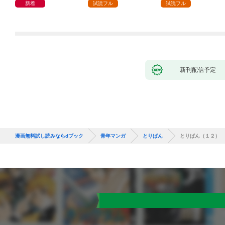
新着
試読フル
試読フル
新刊配信予定
漫画無料試し読みならdブック
青年マンガ
とりぱん
とりぱん（１２）