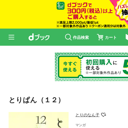
作品検索
カート
とりぱん（１２）
とりのなん子
マンガ