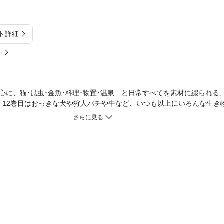
ト詳細
%
心に、猫･昆虫･金魚･料理･物置･温泉…と日常すべてを素材に綴られる
。12巻目はおっきな犬や狩人バチや牛など、いつも以上にいろんな生き
ます。かわぐちかいじ公認･おなじみパロディ編『私はビートリズ』も収録
し漫画も計22ページと大サービス!!