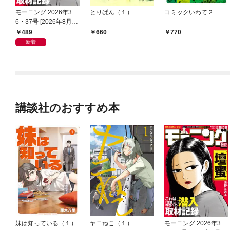
モーニング 2026年3
とりぱん（１）
コミックいわて２
6・37号 [2026年8月6
日発売]
489
660
770
新着
講談社のおすすめ本
妹は知っている（１）
ヤニねこ（１）
モーニング 2026年3