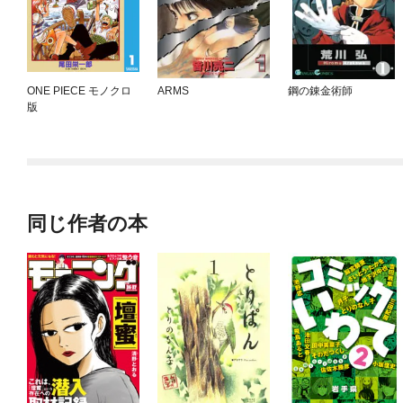
ONE PIECE モノクロ
ARMS
鋼の錬金術師
版
同じ作者の本