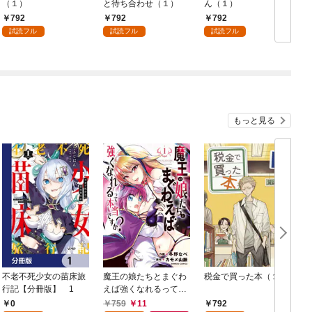
（１）
と待ち合わせ（１）
ん（１）
792
792
792
試読フル
試読フル
試読フル
もっと見る
不老不死少女の苗床旅
魔王の娘たちとまぐわ
税金で買った本（１）
女
行記【分冊版】 1
えば強くなれるって本
当ですか？【特典ペー
0
759
11
792