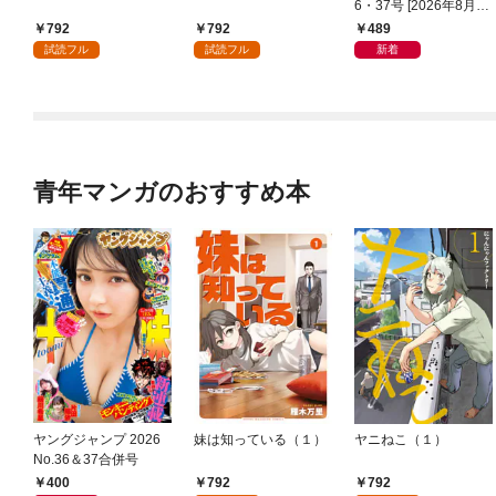
6・37号 [2026年8月6
日発売]
792
792
489
試読フル
試読フル
新着
青年マンガのおすすめ本
ヤングジャンプ 2026
妹は知っている（１）
ヤニねこ（１）
No.36＆37合併号
400
792
792