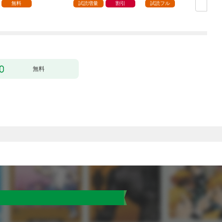
パー付き】【カラーペ
無料
試読増量
割引
試読フル
ージ増量版】 (1)
無料