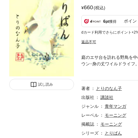
660
(税込)
ポイン
6
pt
獲得
dカード利用でさらにポイント+2
返品不可
庭のエサ台を訪れる野鳥を中
ウン･身の丈ワイルドライフ
場。”震災後”の東北も語られ
めるりさん｣を含む、描き下ろ
試し読み
著者
とりのなん子
出版社
講談社
ジャンル
青年マンガ
レーベル
モーニング
掲載誌
モーニング
シリーズ
とりぱん