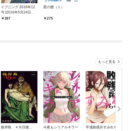
イブニング 2016年12
星の翅（１）
号 [2016年5月24日発
売]
387
275
もっと見る
彼岸島 ４８日後…
今夜もシリアルキラー
平成敗残兵すみれちゃ