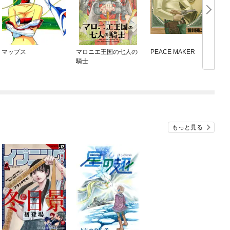
マップス
マロニエ王国の七人の
PEACE MAKER
騎士
もっと見る