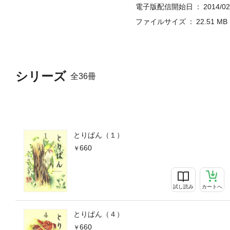
電子版配信開始日
2014/02
ファイルサイズ
22.51 MB
シリーズ
全36冊
とりぱん（１）
660
試し読み
カートへ
とりぱん（４）
660