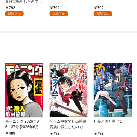
貴族に転生したので、
外れスキル【テイム】
792
792
792
を駆使して最強を目指
試読フル
試読フル
試読フル
してみた（１）
モーニング 2026年3
ゲーム中盤で死ぬ悪役
社長と酒と星（１）
6・37号 [2026年8月6
貴族に転生したので、
日発売]
外れスキル【テイム】
489
792
792