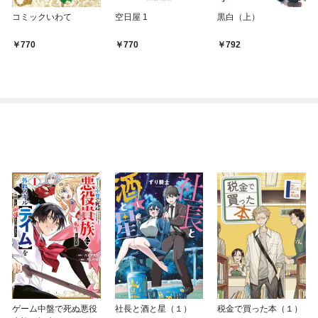
コミックいわて
空日屋 1
黒白（上）
770
770
792
ゲーム中盤で死ぬ悪役
社長と酒と星（１）
税金で買った本（１）