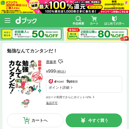
作品検索
カート
はじめての方へ
勉強なんてカンタンだ！
齋藤孝
999
(税込)
9
pt
獲得
ポイント詳細
dカード利用でさらにポイント+2%
返品不可
カートへ
今すぐ買う