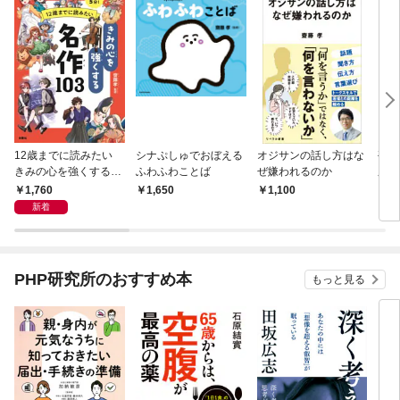
12歳までに読みたい
シナぷしゅでおぼえる
オジサンの話し方はな
孤独
きみの心を強くする名
ふわふわことば
ぜ嫌われるのか
庫）
作103
1,760
1,650
1,100
5
新着
PHP研究所のおすすめ本
もっと見る