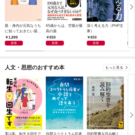
親・身内が元気なうち
65歳からは、空腹が最
深く考える力（PHP文
面白
に知っておきたい届
高の薬
庫）
恐竜
出・手続きの準備（き
1,899
850
850
9
ずな出版）
新着
新着
新着
人文・思想のおすすめ本
もっと見る
実は私、転生９回生で
自閉スペクトラム症者
旧約聖書を読み解く
すご