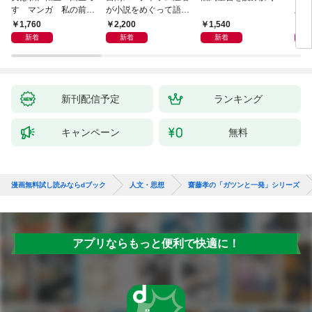
す マンガ 私の前世
が小説をめぐって語り
版 
物語
あう
らす
1,760
2,200
1,540
1,
新着
新着
新着
新刊配信予定
ランキング
キャンペーン
無料
漫画無料試し読みならdブック
人文・思想
齋藤孝の「ガツンと一発」シリーズ
アプリならもっと便利で快適に！