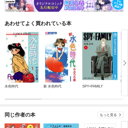
あわせてよく買われている本
水色時代
新 水色時代
SPY×FAMILY
スラ
年、
ベル
た
同じ作者の本
もっと見る