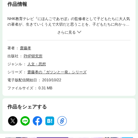
作品情報
NHK教育テレビ『にほんごであそぼ』の監修者として子どもたちに大人気
の著者が、生きていくうえで大切だと思うことを、子どもたちに向かって
はっきりと語りかけるシリーズの第1弾。小学校低学年生でも一気に読め
るように、総ルビをふり、挿絵も豊富に楽しい本に仕上げました。まずは
太ゴシックで強調した文と挿絵を見るだけでもOK！著者自身、勉強はす
ごくキライでした。でも、東大に入り、いまでは勉強が好きになっていま
著者
齋藤孝
す。そして「アタマがいいとか、悪いとかは重要ではない」と言い切りま
出版社
PHP研究所
す。勉強がドンドン楽しくなる、著者独自の「作戦」を初公開！おもな内
容は、「なんで勉強しなきゃいけないの？」「勉強はアタマのスポーツ
ジャンル
人文・思想
だ！」「ふたりでやれば、覚えられる」「分厚い問題集は買うな！」「時
シリーズ
齋藤孝の「ガツンと一発」シリーズ
間を区切って一気に！」「テストなんて、へっちゃらだ！」など。勉強が
得意になるコツが詰まった一冊。「説教」のネタ本としても使えます。
電子版配信開始日
2010/10/22
ファイルサイズ
0.31 MB
作品をシェアする