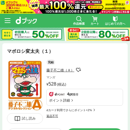
作品検索
カート
はじめての方へ
マボロシ変太夫（１）
完結
藤子不二雄（Ａ）
マンガ
528
(税込)
4
pt
獲得
ポイント詳細
dカード利用でさらにポイント+2%
返品不可
試し読み