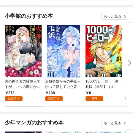
小学館のおすすめ本
もっと見る
火の神さまの掃除人で
追放令嬢からの手紙～
1000円ヒーロー 新
DIM
すが、いつの間にか花
かつて愛していた皆さ
札版【単話】（１）
9.
嫁として溺愛されてい
まへ 私のことなどお忘
272
138
0
8
ます【単話】（１）
れですか？～【単話】
試読フル
試読フル
無料
（１）
少年マンガのおすすめ本
もっと見る