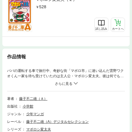
528
試し読み
カートへ
作品情報
パパの運転する車で旅行中、奇妙な街「マボロ市」に迷い込んだ雲野ワク
オくん一家を待ち受けていたのは主人公・マボロシ変太夫。彼は何でも吸
い込む大きな口と不思議なパラソルを持つ変わった少年だった。空を飛ぶ
ペットの「トリ犬」と共に、ワクオくん達は毎回ドタバタ騒動に巻き込ま
れる。A先生お気に入りのナンセンスギャグ異色作、第１巻！！
著者
藤子不二雄（Ａ）
出版社
小学館
ジャンル
少年マンガ
レーベル
藤子不二雄（A）デジタルセレクション
シリーズ
マボロシ変太夫