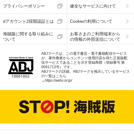
プライバシーポリシー
健全なサービスに向けて
dアカウント2段階認証とは
Cookieの利用について
海賊版に関する取り組みに
お客さまのご利用端末から
ついて
の情報の外部送信について
ABJマークは、この電子書店・電子書籍配信サービス
が、著作権者からコンテンツ使用許諾を得た正規版配
信サービスであることを示す登録商標（登録番号 第
6091713号）です。
ABJマークの詳細、ABJマークを掲示しているサービス
の一覧はこちら
→
https://aebs.or.jp/