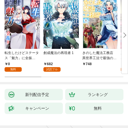
転生したけどステータ
創成魔法の再現者 1
きのした魔法工務店
王位
ス「魅力」に全振
異世界工法で最強の家
兆候
り！？(1)
づくりを（コミック）
入れ
0
682
0
748
１
る。
無料
試読フル
新刊配信予定
ランキング
キャンペーン
無料