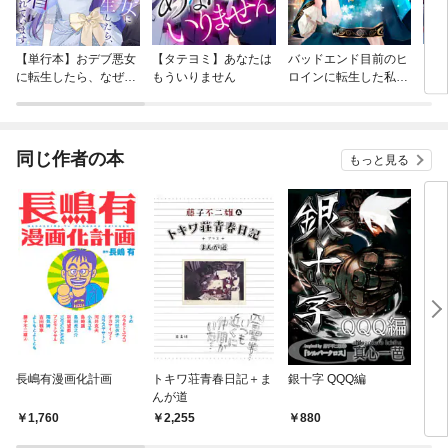
【単行本】おデブ悪女
【タテヨミ】あなたは
バッドエンド目前のヒ
【タ
に転生したら、なぜか
もういりません
ロインに転生した私、
リ〜
ラスボス王子様に執着
今世では恋愛するつも
されています
りがチートな兄が離し
てくれません！？@C
OMIC
同じ作者の本
もっと見る
長嶋有漫画化計画
トキワ荘青春日記＋ま
銀十字 QQQ編
ウル
んが道
1,760
2,255
880
5