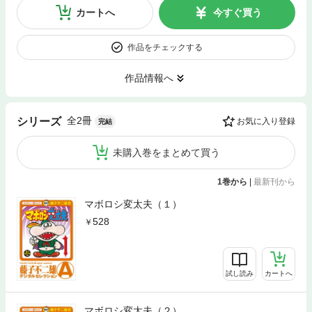
カートへ
今すぐ買う
作品をチェックする
作品情報へ
全2冊
シリーズ
お気に入り登録
完結
未購入巻をまとめて買う
1巻から
|
最新刊から
マボロシ変太夫（１）
528
試し読み
カートへ
マボロシ変太夫（２）