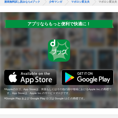
漫画無料試し読みならdブック
少年マンガ
マボロシ変太夫
マボロシ変太夫
アプリならもっと便利で快適に！
Appleのロゴ、App Storeは、米国もしくはその他の国や地域におけるApple Inc.の商標で
す。App Storeは、Apple Inc.のサービスマークです。
Google Play および Google Play ロゴは Google LLC の商標です。