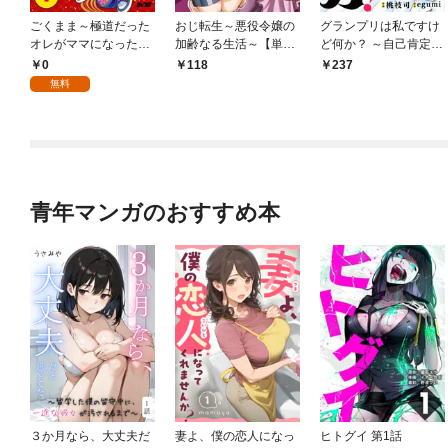
ごくまま～極道だった
おじ転生～悪役令嬢の
グランプリは私ですけ
オレがママになった話
加齢なる生活～【単
ど何か？ ～自己肯定モ
～【単話】（１）
話】（１）
ンスターのミスコン無
0
118
237
双～【単話】（１）
無料
青年マンガのおすすめ本
３か月なら、大丈夫だ
妻よ、僕の恋人になっ
ヒトグイ 第1話