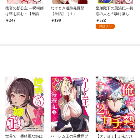
後宮の影公主 ～呪術師
なぞとき遺跡発掘部
皇弟殿下の薬湯妃～初
は謎を読む～【単話】
【単話】（１）
恋の人との駆け落ち先
（１）
は後宮でした～【単
322
247
198
話】（１）
試読フル
世界で一番綺麗な姉は
ハーレム王の異世界プ
【タテヨミ】1.俺だけ