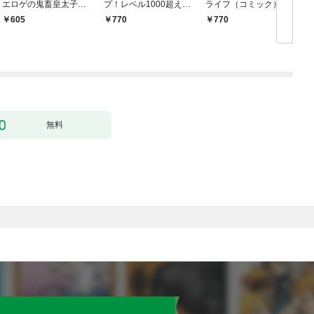
エロゲの鬼畜皇太子に
プ！レベル1000超えの
ライフ（コミック） 1
転生した喪男の受難
転生者、落ちこぼれク
605
770
770
（コミック） 1
ラスに入学。そして、
（コミック） 1
無料