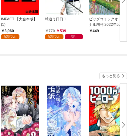
IMPACT 【大合本版】
球追う日日 1
ビッグコミックオリジ
I
(1)
ナル増刊 2022年5月増
刊号（2022年4月12日
3,960
770
539
449
発売）
試読フル
試読フル
割引
もっと見る