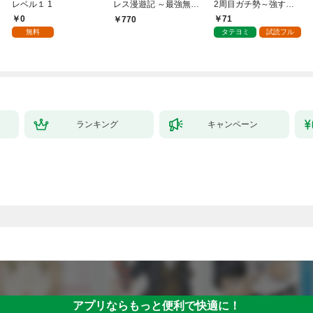
レベル１ 1
レス漫遊記 ～最強無双
2周目ガチ勢～強すぎ
のおじさんはあらゆる
てゲームバランスを破
0
71
770
種族を嫁にする～（コ
壊した～
無料
タテヨミ
試読フル
ミック） 1
ランキング
キャンペーン
アプリならもっと便利で快適に！