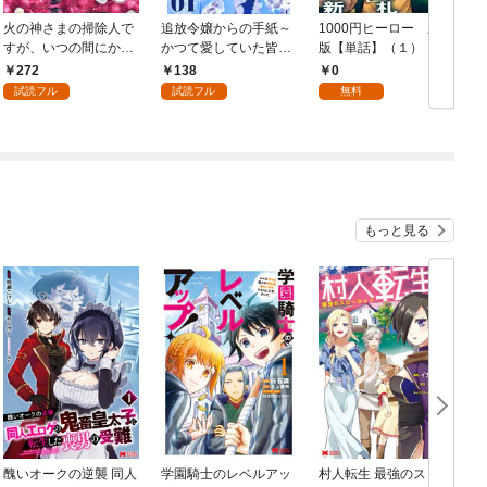
火の神さまの掃除人で
追放令嬢からの手紙～
1000円ヒーロー 新札
D
すが、いつの間にか花
かつて愛していた皆さ
版【単話】（１）
9
嫁として溺愛されてい
まへ 私のことなどお忘
272
138
0
ます【単話】（１）
れですか？～【単話】
試読フル
試読フル
無料
（１）
もっと見る
醜いオークの逆襲 同人
学園騎士のレベルアッ
村人転生 最強のスロー