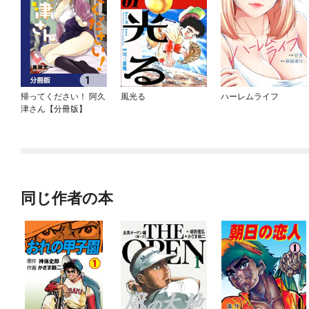
帰ってください！ 阿久
風光る
ハーレムライフ
津さん【分冊版】
同じ作者の本