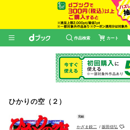
作品検索
カート
ひかりの空（２）
完結
かざま鋭二
坂田信弘