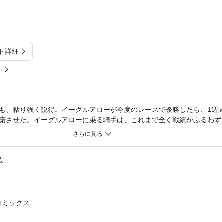
ト詳細
%
も、粘り強く説得。イーグルアローが今度のレースで優勝したら、1週
諾させた。イーグルアローに乗る騎手は、これまで全く戦績がふるわず
原。だが廃馬と廃業の瀬戸際だったこのコンビは、見事に勝利を収めた
弘
コミックス