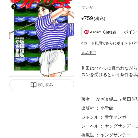
マンガ
759
(税込)
ポイン
6
pt
獲得
dカード利用でさらにポイント+2
返品不可
川田はひかりに嫌われながら
スンを受けるという条件を承
レースになるかもしれない佐
試し読み
著者
かざま鋭二
坂田信
出版社
小学館
ジャンル
青年マンガ
レーベル
ヤングサンデー
掲載誌
ヤングサンデー