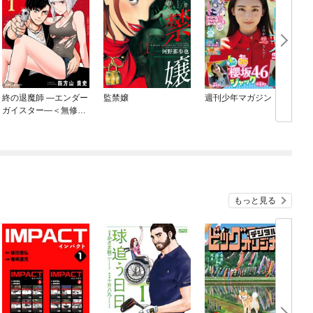
終の退魔師 —エンダー
監禁嬢
週刊少年マガジン
ガイスター—＜無修正
ver.＞
もっと見る