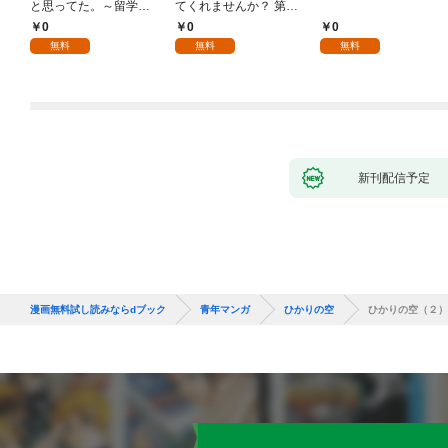
と思ってた。～留学し
てくれませんか？ 第1
た僕の留守中に、一途
話
0
0
0
な彼女が汚されるまで
無料
無料
無料
～ 1話
新刊配信予定
漫画無料試し読みならdブック
青年マンガ
ひかりの空
ひかりの空（２）