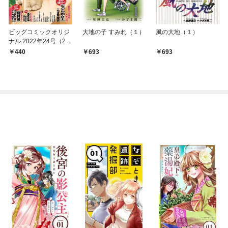
ビッグコミックオリジ
大地の子 すみれ（１）
風の大地（１）
ナル 2022年24号（20
22年12月5日発売)
440
693
693