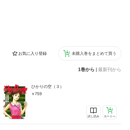
お気に入り登録
未購入巻をまとめて買う
1巻から
|
最新刊から
ひかりの空（３）
759
試し読み
カートへ