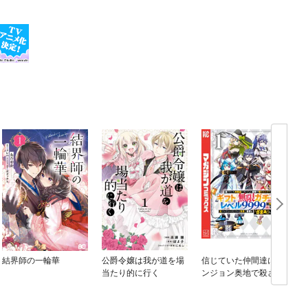
結界師の一輪華
公爵令嬢は我が道を場
信じていた仲間達にダ
当たり的に行く
ンジョン奥地で殺され
かけたがギフト『無限
ガチャ』でレベル９９