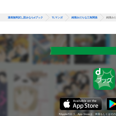
漫画無料試し読みならdブック
TLマンガ
純情みだらな三角関係
純情み
Appleのロゴ、App Storeは、米国もしくはそ