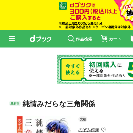
作品検索
カート
純情みだらな三角関係
最新刊
完結
のぞみ侑海