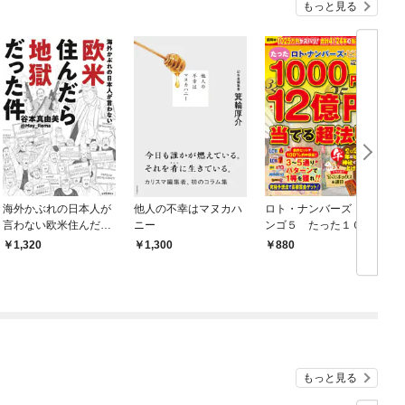
もっと見る
海外かぶれの日本人が
他人の不幸はマヌカハ
ロト・ナンバーズ・ビ
言わない欧米住んだら
ニー
ンゴ５ たった１００
地獄だった件
０円で１２億円を当て
を
1,320
1,300
880
る超法則
2
もっと見る