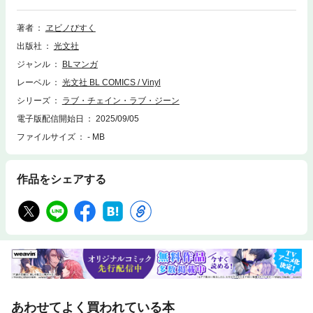
爆走する強気なDomお坊ちゃん・愛弥と、鉄壁ガードのスパダリSub・梗
一郎の寸止め焦れもだメロきゅんラブv
著者
ヱビノびすく
出版社
光文社
ジャンル
BLマンガ
レーベル
光文社 BL COMICS / Vinyl
シリーズ
ラブ・チェイン・ラブ・ジーン
電子版配信開始日
2025/09/05
ファイルサイズ
- MB
作品をシェアする
あわせてよく買われている本