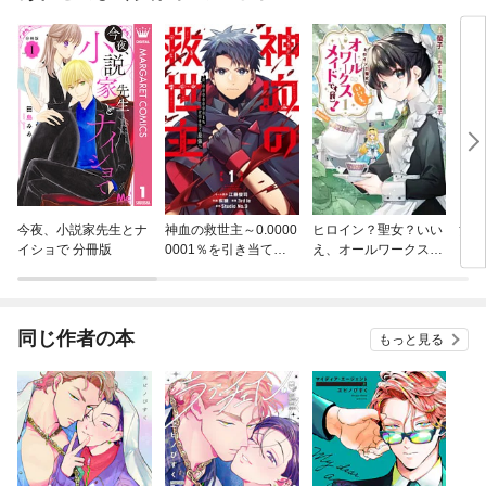
今夜、小説家先生とナ
神血の救世主～0.0000
ヒロイン？聖女？いい
黄泉
イショで 分冊版
0001％を引き当て最
え、オールワークスメ
強へ～【電子書籍特典
イドです（誇）！@C
付】
OMIC
同じ作者の本
もっと見る