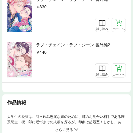
330
試し読み
カートへ
ラブ・チェイン・ラブ・ジーン 番外編2
440
試し読み
カートへ
作品情報
大学生の愛弥は、引っ込み思案な姉のために、姉のお見合い相手である理
系院生・梗一郎に近づきその人柄を探るが、印象は超最悪！しかし、ある
雨の日に思いがけぬ再会を果たし…?!【攻】支配されたい堅物エリート
（おっきいSub） ×【受】支配したい年下暴君（かわいいDom）恋に