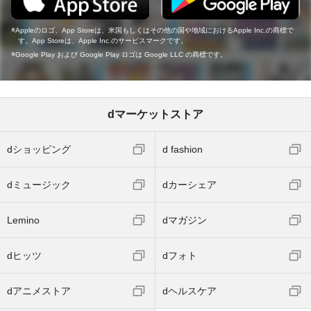
Appleのロゴ、App Storeは、米国もしくはその他の国や地域におけるApple Inc.の商標で
す。App Storeは、Apple Inc.のサービスマークです。
Google Play および Google Play ロゴは Google LLC の商標です。
dマーケットストア
dショッピング
d fashion
dミュージック
dカーシェア
Lemino
dマガジン
dヒッツ
dフォト
dアニメストア
dヘルスケア