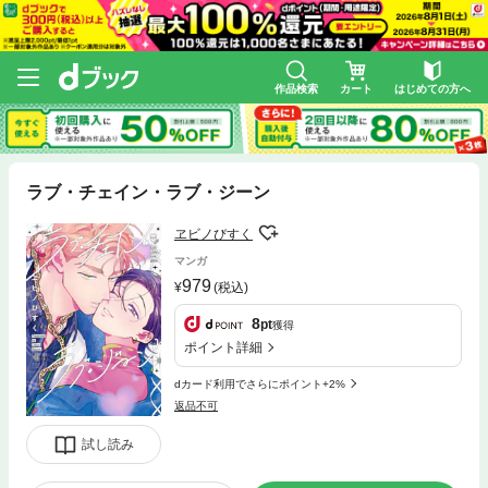
作品検索
カート
はじめての方へ
ラブ・チェイン・ラブ・ジーン
ヱビノびすく
マンガ
979
(税込)
8
pt
獲得
ポイント詳細
dカード利用でさらにポイント+2%
返品不可
試し読み