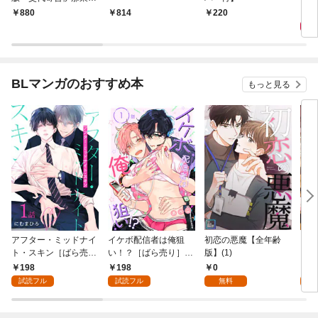
聞（1）～
1,
880
814
220
BLマンガのおすすめ本
もっと見る
アフター・ミッドナイ
イケボ配信者は俺狙
初恋の悪魔【全年齢
ライ
ト・スキン［ばら売
い！？［ばら売り］
版】(1)
【全
り］ 第1話
第1話
198
198
0
0
試読フル
試読フル
無料