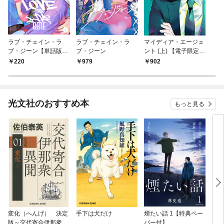
ラブ・チェイン・ラ
ラブ・チェイン・ラ
マイディア・エージェ
ブ・ジーン【単話版】
ブ・ジーン
ント (上) 【電子限定お
1
まけ付き】
220
979
902
光文社のおすすめ本
もっと見る
変化（へんげ） 決定
手下は犬だけ
煙たい話 1【特典ペー
マリ
版～交代寄合伊那衆異
パー付】