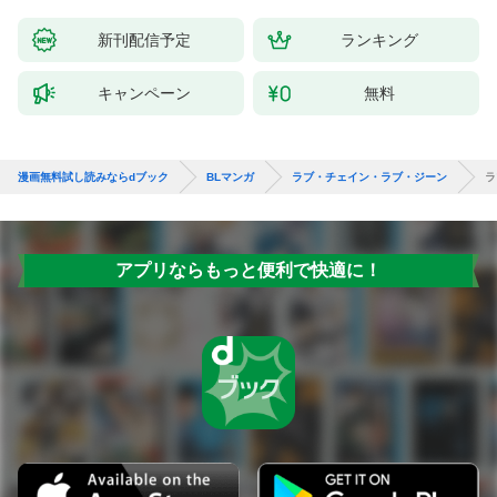
新刊配信予定
ランキング
キャンペーン
無料
漫画無料試し読みならdブック
BLマンガ
ラブ・チェイン・ラブ・ジーン
ラ
アプリならもっと便利で快適に！