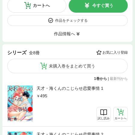
カートへ
今すぐ買う
作品をチェックする
作品情報へ
シリーズ
全8冊
お気に入り登録
未購入巻をまとめて買う
1巻から
|
最新刊から
天才・海くんのこじらせ恋愛事情 1
495
試し読み
カートへ
天才・海くんのこじらせ恋愛事情 2