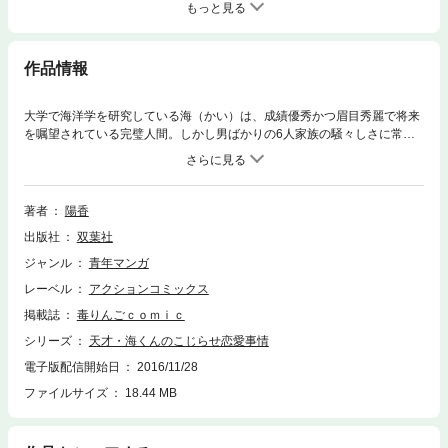
もっと見る
作品情報
大学で海洋学を研究している海（かい）は、成績優秀かつ眉目秀麗で将来
を嘱望されている完璧人間。しかし男ばかりの6人家族の騒々しさに常日
頃から辟易しており、深海の静けさに憧れる毎日だった。ある日家族揃っ
ての夕食時、海の童貞疑惑が持ち上がる。図星を突かれた彼は一時しのぎ
の策としててっとり早くヤラせてくれる彼女作りを目論むのだが…海が出
会う恋は行きずり？それとも運命？ちょっとエッチでキュートなラブ・コ
著者
陽香
メディ！！
出版社
双葉社
ジャンル
青年マンガ
レーベル
アクションコミックス
掲載誌
毒りんごｃｏｍｉｃ
シリーズ
天才・海くんのこじらせ恋愛事情
電子版配信開始日
2016/11/28
ファイルサイズ
18.44 MB