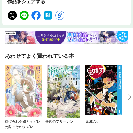
作品をシェアする
あわせてよく買われている本
虐げられ令嬢とケガレ
葬送のフリーレン
鬼滅の刃
私た
公爵～そのケガレ、払
る
ってみせます！～