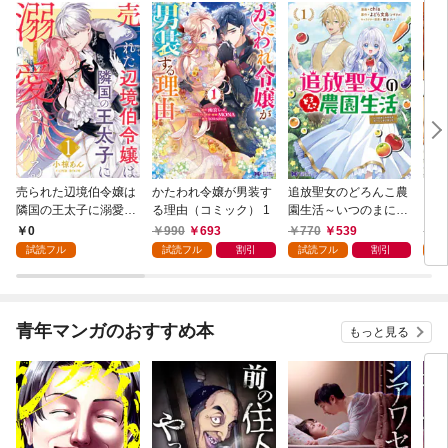
売られた辺境伯令嬢は
かたわれ令嬢が男装す
追放聖女のどろんこ農
ミイ
隣国の王太子に溺愛さ
る理由（コミック） 1
園生活～いつのまにか
れる 1
隣国を救ってしまいま
0
990
693
770
539
7
した～（コミック） 1
試読フル
試読フル
割引
試読フル
割引
試
青年マンガのおすすめ本
もっと見る