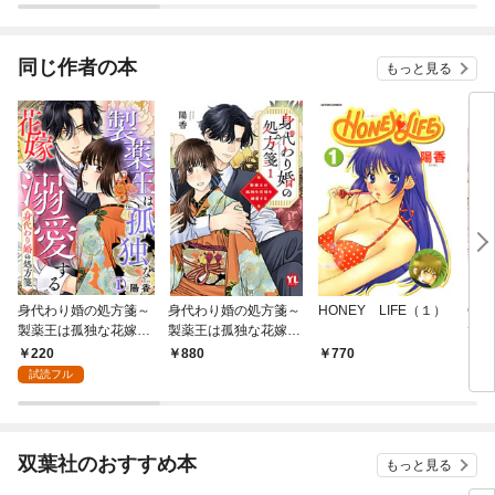
同じ作者の本
もっと見る
身代わり婚の処方箋～
身代わり婚の処方箋～
HONEY LIFE（１）
Ga
製薬王は孤独な花嫁を
製薬王は孤独な花嫁を
て
溺愛する 1巻
溺愛する【コミックス
220
880
770
7
版】【電子版限定特典
試読フル
付き】 1巻
双葉社のおすすめ本
もっと見る