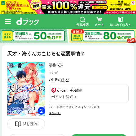
作品検索
カート
はじめての方へ
天才・海くんのこじらせ恋愛事情 2
陽香
マンガ
495
(税込)
4
pt
獲得
ポイント詳細
dカード利用でさらにポイント+2%
返品不可
試し読み