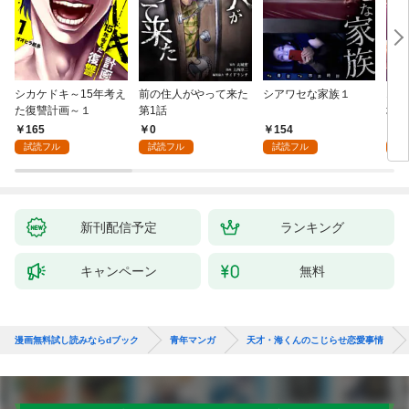
シカケドキ～15年考え
前の住人がやって来た
シアワセな家族１
16
た復讐計画～１
第1話
地獄
165
0
154
1
試読フル
試読フル
試読フル
試
新刊配信予定
ランキング
キャンペーン
無料
漫画無料試し読みならdブック
青年マンガ
天才・海くんのこじらせ恋愛事情