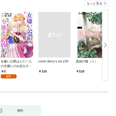
もっと見る
女嫌い公爵はただ一人
comic Berry’s vol.239
真綿の檻（１）
の令嬢にのみ恋をする
（分冊版）第１話
0
￥330
528
無料
無料