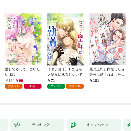
愛してるって、言いた
【タテヨミ】1.ニセモ
最恐上司と同棲したら
い 1話
ノ皇女に執着しないで
最強に愛されました 1
巻
154
99
71
181
試読フル
割引
タテヨミ
試読フル
ランキング
キャンペーン