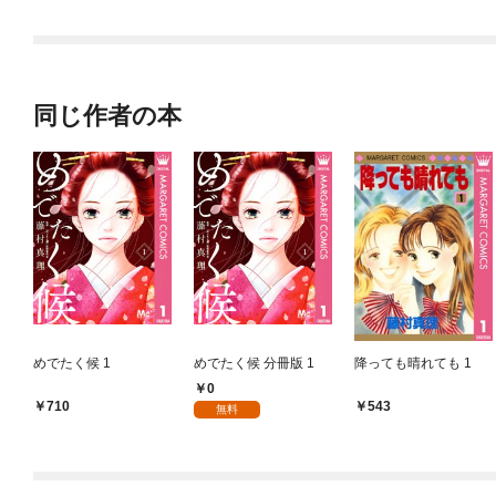
同じ作者の本
めでたく候 1
めでたく候 分冊版 1
降っても晴れても 1
0
710
543
無料