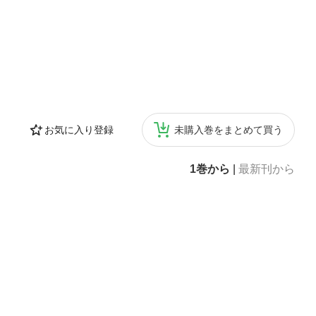
お気に入り登録
未購入巻をまとめて買う
1巻から
|
最新刊から