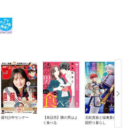
週刊少年サンデー
【単話売】隣の男はよ
北欧貴族と猛禽妻の雪
く食べる
国狩り暮らし