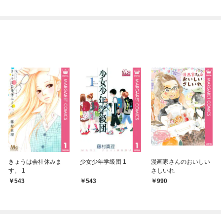
きょうは会社休みま
少女少年学級団 1
漫画家さんのおいしい
す。 1
さしいれ
543
543
990