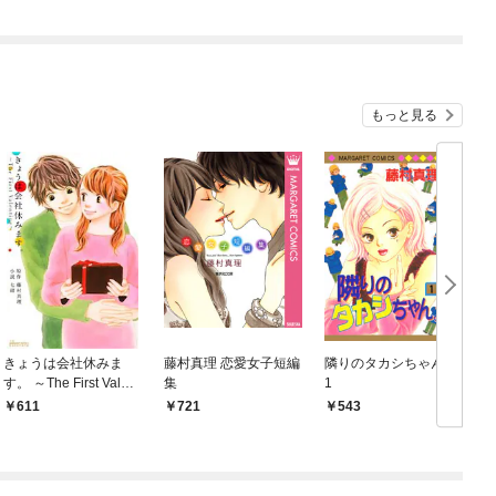
もっと見る
きょうは会社休みま
藤村真理 恋愛女子短編
隣りのタカシちゃん。
す。 ～The First Valent
集
1
ine～
611
721
543