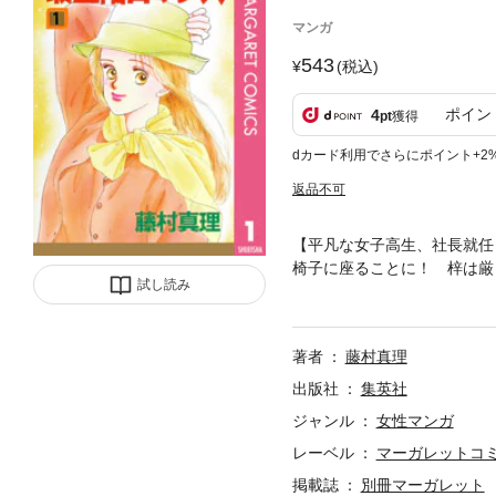
マンガ
543
(税込)
ポイン
4
pt
獲得
dカード利用でさらにポイント+2
返品不可
【平凡な女子高生、社長就任
椅子に座ることに！ 梓は厳
試し読み
恋人・繚平を一家ともども奈
マンス、第1巻!!
著者
藤村真理
出版社
集英社
ジャンル
女性マンガ
レーベル
マーガレットコミッ
掲載誌
別冊マーガレット