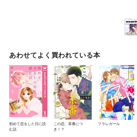
あわせてよく買われている本
初めて恋をした日に読
この恋、茶番につ
フラレガール
む話
き！？