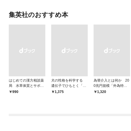
集英社のおすすめ本
はじめての漢方相談薬
犬の性格を科学する
為替介入とは何か 20
局 水草体質とサボテ
遺伝子でひもとく「最
0兆円規模「外為特
ン体質
良の友」の進化
会」が生まれた謎
￥990
￥1,375
￥1,320