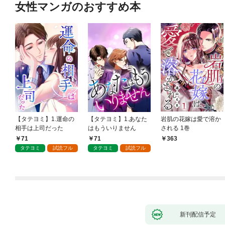
女性マンガのおすすめ本
【タテヨミ】1.運命の
【タテヨミ】1.あなた
岩肌の花嫁は愛で溶か
相手は上司だった
はもういりません
される 1巻
71
71
363
タテヨミ
試読フル
タテヨミ
試読フル
新刊配信予定