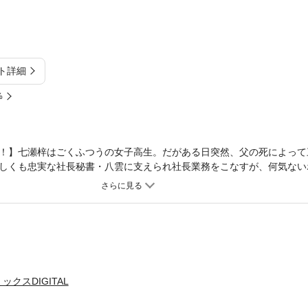
ト詳細
%
！】七瀬梓はごくふつうの女子高生。だがある日突然、父の死によって
しくも忠実な社長秘書・八雲に支えられ社長業務をこなすが、何気ない
落の底へ突き落してしまった…!? ジェットコースターのようなドラマ
クスDIGITAL