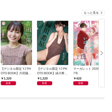
もっと見る
【デジタル限定 YJ PH
【デジタル限定 YJ PH
マーガレット 2026年1
グ
OTO BOOK】片田陽依
OTO BOOK】緑川希星
7号
6
写真集「羽色日和」
写真集「きらら、キラ
1,320
1,320
420
リ」
新着
新着
新着