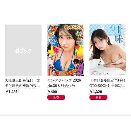
大江健三郎を読む 文
ヤングジャンプ 2026
【デジタル限定 YJ PH
学と歴史の複眼的視点
No.36＆37合併号
OTO BOOK】十味写真
から
集「続・『ぽみ』！？
400
1,320
￥1,485
どこでもトレイン・ベ
新着
新着
トナム篇」