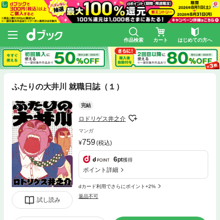
作品検索
カート
はじめての方へ
ふたりの大井川 就職日誌（１）
完結
ロドリゲス井之介
マンガ
759
(税込)
6
pt
獲得
ポイント詳細
dカード利用でさらにポイント+2%
返品不可
試し読み