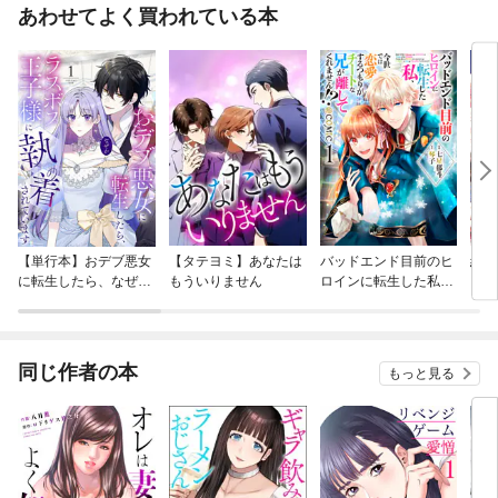
あわせてよく買われている本
【単行本】おデブ悪女
【タテヨミ】あなたは
バッドエンド目前のヒ
結界
に転生したら、なぜか
もういりません
ロインに転生した私、
ラスボス王子様に執着
今世では恋愛するつも
されています
りがチートな兄が離し
てくれません！？@C
OMIC
同じ作者の本
もっと見る