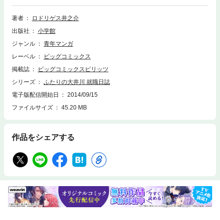
物／大井川シゲル（31歳。NOTDOMOKO社員。2010年の未来から2001
年の過去へ、何の使命もなくタイムスリップした男）、大井川シゲル（21
著者
ロドリゲス井之介
歳。平成文化大学3年。2001年現在、何の目標もなく就職活動中の大学
出版社
小学館
生）●あらすじ／西暦2010年、大井川シゲル（31歳）は会社が倒産寸前な
がら、合コンではじけていた。だが、頭髪薄めでデブのシゲルを女の子は
ジャンル
青年マンガ
完全に無視。その後、泥酔状態で無茶した結果、シゲルは店員になぐられ
レーベル
ビッグコミックス
意識を失う。翌朝、目覚めたシゲルの目に、見覚えのある風景が飛び込ん
でくる…（第1話）。●本巻の特徴／就職活動に悪戦苦闘している全国の学
掲載誌
ビッグコミックスピリッツ
生諸兄におくる就職コメディーがスピリッツに登場！ イマドキの就職事
シリーズ
ふたりの大井川 就職日誌
情が、この作品を読めば丸分かりです。●その他の登場人物／葛西美咲
電子版配信開始日
2014/09/15
（シゲルがあこがれている大学のクラスメイト。かなりの美形）
ファイルサイズ
45.20 MB
作品をシェアする