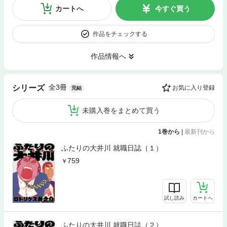
カートへ
今すぐ買う
作品をチェックする
作品情報へ
全3冊
シリーズ
お気に入り登録
完結
未購入巻をまとめて買う
1巻から
|
最新刊から
ふたりの大井川 就職日誌（１）
759
試し読み
カートへ
ふたりの大井川 就職日誌（２）