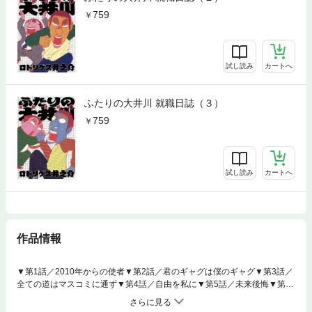
759
試し読み
カートへ
ふたりの大井川 就職日誌（３）
759
試し読み
カートへ
作品情報
▼第1話／2010年からの使者▼第2話／君のギャグは僕のギャグ▼第3話／
全ての道はマスコミに通ず▼第4話／自由を私に▼第5話／未来後悔▼第6
話／君は天然▼第7話／瞳はダイヤモンド▼第8話／俺ってどう？▼第9話
／198°の秘密▼第10話／アサピの誘惑▼第11話／アサピの星●主な登場人