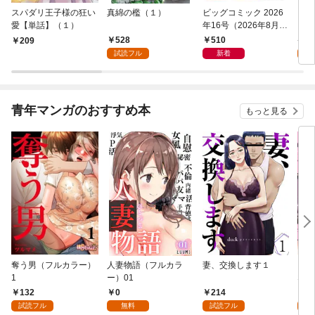
スパダリ王子様の狂い
真綿の檻（１）
ビッグコミック 2026
こん
愛【単話】（１）
年16号（2026年8月7
（１
日発売）
528
510
5
209
試読フル
新着
試
青年マンガのおすすめ本
もっと見る
奪う男（フルカラー）
人妻物語（フルカラ
妻、交換します１
ごめ
1
ー）01
ない
132
0
214
1
試読フル
無料
試読フル
試