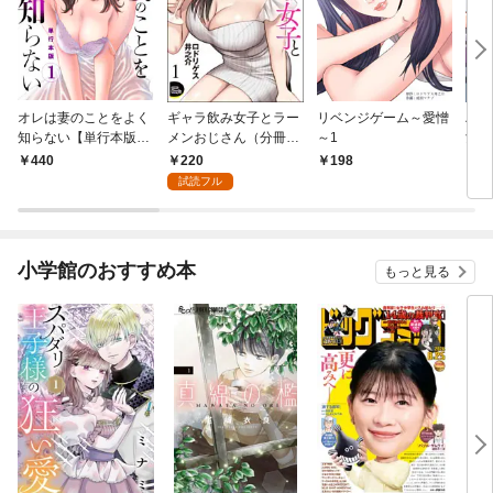
オレは妻のことをよく
ギャラ飲み女子とラー
リベンジゲーム～愛憎
ハー
知らない【単行本版】
メンおじさん（分冊
～1
女上
1
版） 【第1話】
のア
220
440
198
1
カラ
試読フル
小学館のおすすめ本
もっと見る