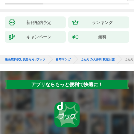
新刊配信予定
ランキング
キャンペーン
無料
漫画無料試し読みならdブック
青年マンガ
ふたりの大井川 就職日誌
ふたり
アプリならもっと便利で快適に！