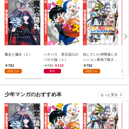
魔女と傭兵（１）
ハナバス 苔石花江の
信じていた仲間達にダ
追放
バスケ論（１）
ンジョン奥地で殺され
『自
かけたがギフト『無限
領地
792
792
110
792
7
ガチャ』でレベル９９
強の
試読フル
割引
試読フル
試
９９の仲間達を手に入
～最
れて元パーティーメン
で始
バーと世界に復讐＆
拓ス
『ざまぁ！』します！
（１
少年マンガのおすすめ本
もっと見る
（１）