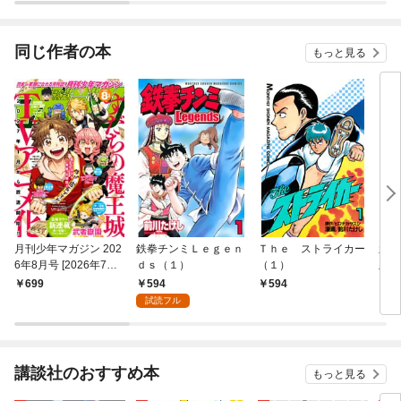
同じ作者の本
もっと見る
月刊少年マガジン 202
鉄拳チンミＬｅｇｅｎ
Ｔｈｅ ストライカー
新鉄
6年8月号 [2026年7月6
ｄｓ（１）
（１）
版（
日発売]
594
699
594
2,
試読フル
講談社のおすすめ本
もっと見る