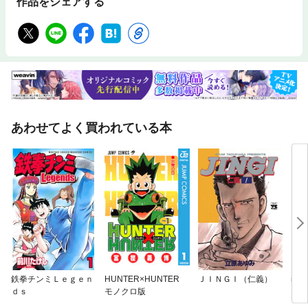
作品をシェアする
あわせてよく買われている本
鉄拳チンミＬｅｇｅｎ
HUNTER×HUNTER
ＪＩＮＧＩ（仁義）
烈火
ｄｓ
モノクロ版