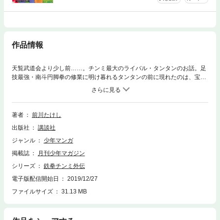
作品情報
天覧武道会より少し前……。チンミ最大のライバル・タンタンのお話。足
技最強・南斗円脚拳の修業に明け暮れるタンタンの前に現れたのは、宝石
泥棒を生業とする美女・コウシュ。追われる彼女を助けたことから、タン
タンは宝石商の一味と事を構えることに……!?
著者
前川たけし
出版社
講談社
ジャンル
少年マンガ
掲載誌
月刊少年マガジン
シリーズ
鉄拳チンミ外伝
電子版配信開始日
2019/12/27
ファイルサイズ
31.13 MB