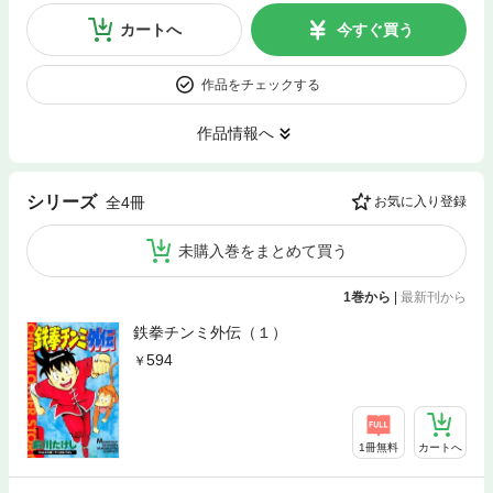
カートへ
今すぐ買う
作品をチェックする
作品情報へ
シリーズ
全4冊
お気に入り登録
未購入巻をまとめて買う
1巻から
|
最新刊から
鉄拳チンミ外伝（１）
594
1冊無料
カートへ