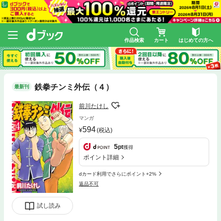
作品検索
カート
はじめての方へ
鉄拳チンミ外伝（４）
最新刊
前川たけし
マンガ
594
(税込)
5
pt
獲得
ポイント詳細
dカード利用でさらにポイント+2%
返品不可
試し読み