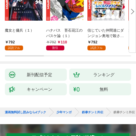
魔女と傭兵（１）
ハナバス 苔石花江の
信じていた仲間達にダ
追放
バスケ論（１）
ンジョン奥地で殺され
『自
かけたがギフト『無限
領地
792
792
110
792
7
ガチャ』でレベル９９
強の
試読フル
割引
試読フル
試
９９の仲間達を手に入
～最
れて元パーティーメン
で始
バーと世界に復讐＆
拓ス
『ざまぁ！』します！
（１
（１）
新刊配信予定
ランキング
キャンペーン
無料
漫画無料試し読みならdブック
少年マンガ
鉄拳チンミ外伝
鉄拳チンミ外伝